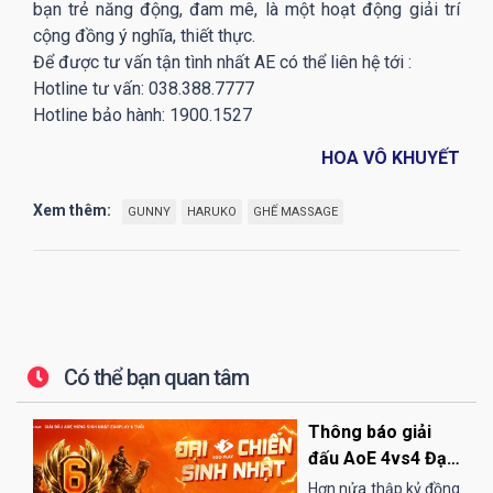
bạn trẻ năng động, đam mê, là một hoạt động giải trí
cộng đồng ý nghĩa, thiết thực.
Để được tư vấn tận tình nhất AE có thể liên hệ tới :
Hotline tư vấn: 038.388.7777
Hotline bảo hành: 1900.1527
HOA VÔ KHUYẾT
Xem thêm:
GUNNY
HARUKO
GHẾ MASSAGE
Có thể bạn quan tâm
Thông báo giải
đấu AoE 4vs4 Đại
Chiến Sinh Nhật
Hơn nửa thập kỷ đồng