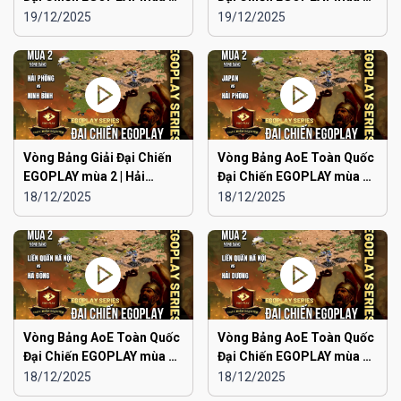
Aoe Đam Mê vs Quảng
Japan vs Ninh Bình
19/12/2025
19/12/2025
Ninh
Vòng Bảng Giải Đại Chiến
Vòng Bảng AoE Toàn Quốc
EGOPLAY mùa 2 | Hải
Đại Chiến EGOPLAY mùa 2 |
Phòng vs Ninh Bình
Japan vs Hải Phòng
18/12/2025
18/12/2025
Vòng Bảng AoE Toàn Quốc
Vòng Bảng AoE Toàn Quốc
Đại Chiến EGOPLAY mùa 2 |
Đại Chiến EGOPLAY mùa 2 |
Liên Quân Hà Nội vs Hà
Liên Quân Hà Nội vs Hải
18/12/2025
18/12/2025
Đông
Dương