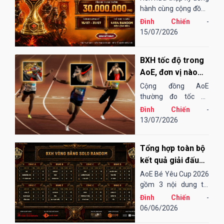
EGOPLAY
hành cùng cộng đồng
AoE Việt Nam,
Đình Chiến
-
EGOPLAY đã không
15/07/2026
ngừng nỗ lực và cải
tiến để mang đến một
BXH tốc độ trong
sân chơi...
AoE, đơn vị nào
"chạy" nhanh
Cộng đồng AoE
nhất?
thường đo tốc độ
chạy của các đơn vị
Đình Chiến
-
bằng cảm tính hoặc
13/07/2026
những bài "test". Điều
đó cũng khá thú vị,
Tổng hợp toàn bộ
song đôi khi lại không
thu hoạch được...
kết quả giải đấu
AoE Bé Yêu Cup
AoE Bé Yêu Cup 2026
2026
gồm 3 nội dung thi
đấu: Solo Random,
Đình Chiến
-
Solo Shang và 4vs4
06/06/2026
Random. Vòng sơ loại