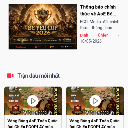
đến tứ kết thi đấu
Thông báo chính
Online qua nền tảng
EGOPLAY, các trận
thức về AoE Bé
bán kết và chung...
Yêu Cup 2026
EGO Media đã chính
thức thông báo tổ
chức giải đấu AoE Bé
Đình Chiến
-
Yêu Cup 2026 (lần
10/05/2026
thứ 13).
Trận đấu mới nhất
Vòng Bảng AoE Toàn Quốc
Vòng Bảng AoE Toàn Quốc
Đại Chiến EGOPLAY mùa 2 |
Đại Chiến EGOPLAY mùa 2 |