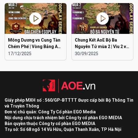
Mông Dương vs Cung Tàn
Chung Kết AoE Bộ Ba
Chém Phế | Vòng Bảng AoE
Nguyên Tử mùa 2 | Viu 2 vs
Toàn Quốc Đại Chiến
Viu 1
17/12/2025
30/09/2025
EGOPLAY mùa 2
Giấy phép MXH số : 560/GP-BTTTT Được cấp bởi Bộ Thông Tin
và Truyền Thông
Đơn vị chủ quản: Công Ty Cổ phần EGO Media
Nội dung chịu trách nhiệm bởi Công ty cổ phần EGO MEDIA
Bản quyền thuộc Công ty cổ phần EGO MEDIA
Trụ sở: Số 68 ngõ 14 Vũ Hữu, Quận Thanh Xuân, TP Hà Nội