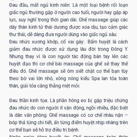
Đau đầu, mất ngủ kinh niên: Là một loại bệnh rối loạn
giấc ngủ thường gặp ở người cao tuổi, người hay gặp áp
lực, suy nghĩ trong thời gian dài. Ghế massage giúp các
dây thàn kinh tử thái dương được xoa dịu, tạo cảm giác
thư thái, dễ dàng đưa người dùng vào giấc ngủ sâu:
Đau nhức xương khớp, cổ vai gáy:. Bấm huyệt là cách
giảm đau nhức được sử dụng lâu đời trong Đông Y.
Nhưng thay vì là con người tác động bàn tay lên các
huyệt đạo thì cơ chế bài massage của ghế sẽ thay thế
điều đó. Ghế massage sẽ ôm siết chặt cơ thể bạn tùy
theo bờ vai lớn nhỏ, xông nóng kiểu Spa lan tỏa toàn
thân, giải tỏa căng thẳng mệt mỏi.
Đau thần kinh tọa: Là phần hông eo bị gặp triệu chứng
đau nhức do con người ít vận động, ngồi nhiều, đặc biệt
là dân văn phòng. Ghế massage có cơ chế nhàu nặn –
bóp thả từng chi tiết, ấn từng điểm huyệt nhịp nhàng trên
cơ thể bạn sẽ hỗ trợ điều trị bệnh.