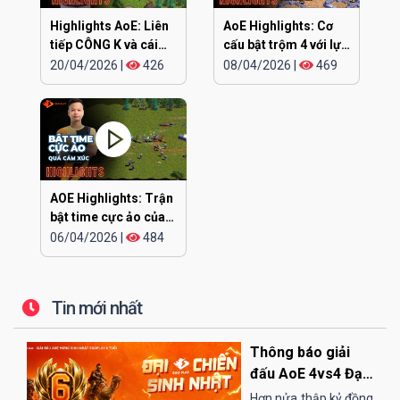
Highlights AoE: Liên
AoE Highlights: Cơ
tiếp CÔNG K và cái
cấu bật trộm 4 với lực
kết
siêu khỏe
20/04/2026
|
426
08/04/2026
|
469
AOE Highlights: Trận
bật time cực ảo của
CHIP
06/04/2026
|
484
Tin mới nhất
Thông báo giải
đấu AoE 4vs4 Đại
Chiến Sinh Nhật
Hơn nửa thập kỷ đồng