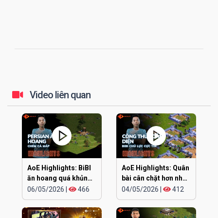
Video liên quan
AoE Highlights: BiBI
AoE Highlights: Quân
ăn hoang quá khủng
bài cân chặt hơn nhau
khiếp
ở đúng cái đầu
06/05/2026
|
466
04/05/2026
|
412