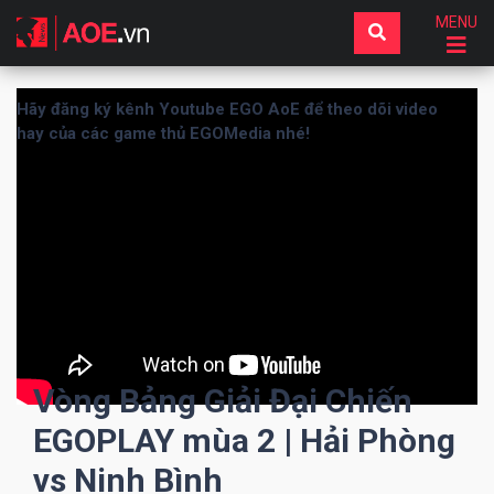
MENU
Hãy đăng ký kênh Youtube EGO AoE để theo dõi video
hay của các game thủ EGOMedia nhé!
Vòng Bảng Giải Đại Chiến
EGOPLAY mùa 2 | Hải Phòng
vs Ninh Bình