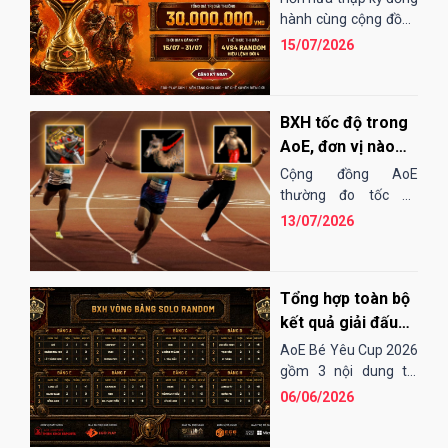
EGOPLAY
hành cùng cộng đồng
AoE Việt Nam,
15/07/2026
EGOPLAY đã không
ngừng nỗ...
BXH tốc độ trong
AoE, đơn vị nào
"chạy" nhanh
Cộng đồng AoE
nhất?
thường đo tốc độ
chạy của các đơn vị
13/07/2026
bằng cảm tính hoặc
những bài "test". Điều
đó...
Tổng hợp toàn bộ
kết quả giải đấu
AoE Bé Yêu Cup
AoE Bé Yêu Cup 2026
2026
gồm 3 nội dung thi
đấu: Solo Random,
06/06/2026
Solo Shang và 4vs4
Random. Vòng sơ loại