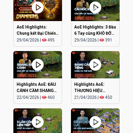
AoE Highlights:
AoE Highlights: 3 Đầu
Chung kết Đại Chiến
6 Tay cũng KHÓ ĐỠ
Clan EGOPLAY
TRẬN NÀY
29/04/2026
|
495
29/04/2026
|
391
Highlights AoE: ĐẦU
Highlights AoE:
CÁNH CẦM SHANG
THƯƠNG HIỆU
KAMACHI cân hết
CHIPBOY CHÓ ĐIÊN
22/04/2026
|
460
21/04/2026
|
450
lên tiếng