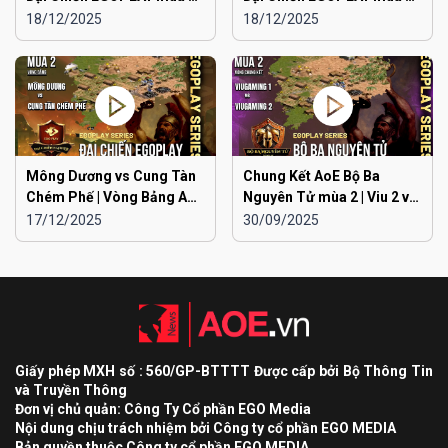
Liên Quân Hà Nội vs Hà
Liên Quân Hà Nội vs Hải
18/12/2025
18/12/2025
Đông
Dương
Mông Dương vs Cung Tàn
Chung Kết AoE Bộ Ba
Chém Phế | Vòng Bảng AoE
Nguyên Tử mùa 2 | Viu 2 vs
Toàn Quốc Đại Chiến
Viu 1
17/12/2025
30/09/2025
EGOPLAY mùa 2
Giấy phép MXH số : 560/GP-BTTTT Được cấp bởi Bộ Thông Tin
và Truyền Thông
Đơn vị chủ quản: Công Ty Cổ phần EGO Media
Nội dung chịu trách nhiệm bởi Công ty cổ phần EGO MEDIA
Bản quyền thuộc Công ty cổ phần EGO MEDIA