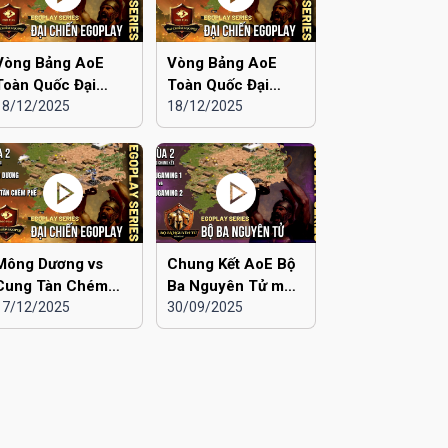
Vòng Bảng AoE
Vòng Bảng AoE
Toàn Quốc Đại
Toàn Quốc Đại
Chiến EGOPLAY
18/12/2025
Chiến EGOPLAY
18/12/2025
mùa 2 | Liên Quân
mùa 2 | Liên Quân
Hà Nội vs Hà Đông
Hà Nội vs Hải
Dương
Mông Dương vs
Chung Kết AoE Bộ
Cung Tàn Chém
Ba Nguyên Tử mùa
Phế | Vòng Bảng
17/12/2025
2 | Viu 2 vs Viu 1
30/09/2025
AoE Toàn Quốc Đại
Chiến EGOPLAY
mùa 2