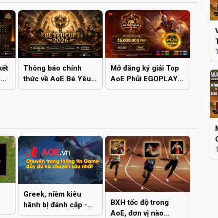
kết
Thông báo chính
Mở đăng ký giải Top
Bé
thức về AoE Bé Yêu
AoE Phủi EGOPLAY -
Cup 2026
4vs4 Cân bằng
Greek, niềm kiêu
BXH tốc độ trong
hãnh bị đánh cắp -
AoE, đơn vị nào
Phần 1