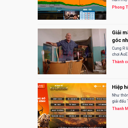
Phong T
Giải m
góc nh
Cung R l
chơi AoE
Thành cổ
Hiệp h
Như thôn
giải đấu
Thanh M