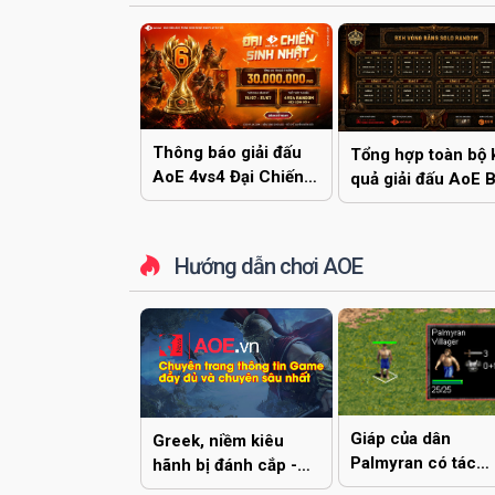
Thông báo giải đấu
Tổng hợp toàn bộ 
AoE 4vs4 Đại Chiến
quả giải đấu AoE 
Sinh Nhật EGOPLAY
Yêu Cup 2026
Hướng dẫn chơi AOE
Giáp của dân
Greek, niềm kiêu
Palmyran có tác
hãnh bị đánh cắp -
dụng gì?
phần 2