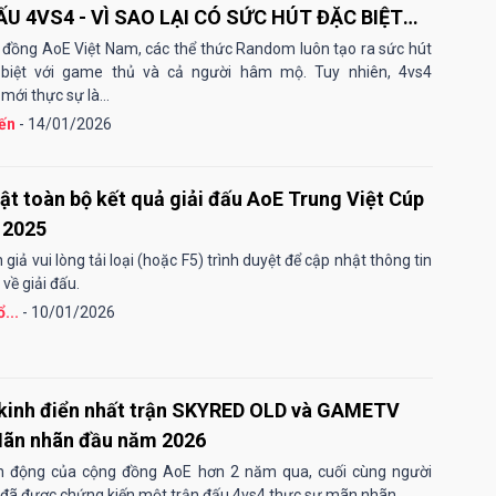
ẤU 4VS4 - VÌ SAO LẠI CÓ SỨC HÚT ĐẶC BIỆT
ẬY?
 đồng AoE Việt Nam, các thể thức Random luôn tạo ra sức hút
 biệt với game thủ và cả người hâm mộ. Tuy nhiên, 4vs4
ới thực sự là...
ến
- 14/01/2026
ật toàn bộ kết quả giải đấu AoE Trung Việt Cúp
 2025
giả vui lòng tải loại (hoặc F5) trình duyệt để cập nhật thông tin
về giải đấu.
...
- 10/01/2026
inh điển nhất trận SKYRED OLD và GAMETV
ãn nhãn đầu năm 2026
ến động của cộng đồng AoE hơn 2 năm qua, cuối cùng người
ã được chứng kiến một trận đấu 4vs4 thực sự mãn nhãn.