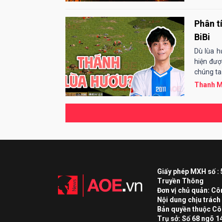
Phân t
BiBi
Dù lùa 
hiện đượ
chúng ta 
Thanh M
Giấy phép MXH số :
Truyền Thông
Đơn vị chủ quản: C
Nội dung chịu trác
Bản quyền thuộc Cô
Trụ sở: Số 68 ngõ 1