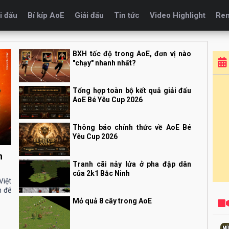
i đấu
Bí kíp AoE
Giải đấu
Tin tức
Video Highlight
Re
BXH tốc độ trong AoE, đơn vị nào
"chạy" nhanh nhất?
Tổng hợp toàn bộ kết quả giải đấu
AoE Bé Yêu Cup 2026
Thông báo chính thức về AoE Bé
Yêu Cup 2026
n
Tranh cãi nảy lửa ở pha đập dân
của 2k1 Bắc Ninh
Việt
n để
Mỏ quả 8 cây trong AoE