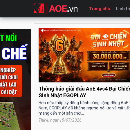
Trang chủ
Lịch th
Thông báo giải đấu AoE 4vs4 Đại Chiế
Sinh Nhật EGOPLAY
Hơn nửa thập kỷ đồng hành cùng cộng đồng AoE 
Nam, EGOPLAY đã không ngừng nỗ lực và cải tiế
mang đến một sân chơi...
Thứ 4, ngày 15/07/2026