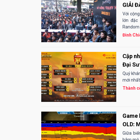
GIẢI Đ
ĐẾN V
Với cộng
lớn đặc
Random m
Đình Chi
Cập nh
Đại Sư
Quý khán 
mới nhất 
Thành cổ
Game k
OLD: M
Giữa bi
hâm mộ đ