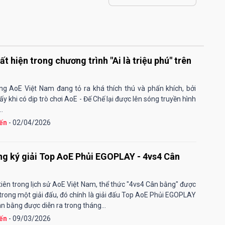
"chạy" nhanh nhất?
t hiện trong chương trình "Ai là triệu phú" trên
g AoE Việt Nam đang tỏ ra khá thích thú và phấn khích, bởi
 khi có dịp trò chơi AoE - Đế Chế lại được lên sóng truyền hình
..
ến
- 02/04/2026
g ký giải Top AoE Phủi EGOPLAY - 4vs4 Cân
tiên trong lịch sử AoE Việt Nam, thể thức "4vs4 Cân bằng" được
trong một giải đấu, đó chính là giải đấu Top AoE Phủi EGOPLAY
n bằng được diễn ra trong tháng...
ến
- 09/03/2026