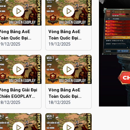
Vòng Bảng AoE
Vòng Bảng AoE
Toàn Quốc Đại
Toàn Quốc Đại
Chiến EGOPLAY
19/12/2025
Chiến EGOPLAY
19/12/2025
mùa 2 | Aoe Đam
mùa 2 | Japan vs
Mê vs Quảng Ninh
Ninh Bình
Vòng Bảng Giải Đại
Vòng Bảng AoE
Chiến EGOPLAY
Toàn Quốc Đại
mùa 2 | Hải Phòng
18/12/2025
Chiến EGOPLAY
18/12/2025
vs Ninh Bình
mùa 2 | Japan vs
Hải Phòng