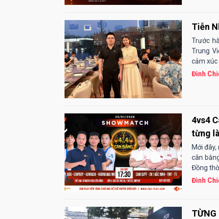
Tiễn N
Trước hà
Trung Vi
cảm xúc 
Đình Chi
4vs4 C
từng l
Mới đây,
cân bằng
Đồng thời
Đình Chi
TỪNG 