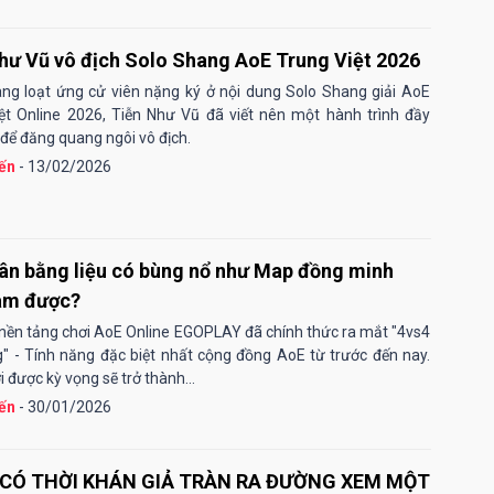
hư Vũ vô địch Solo Shang AoE Trung Việt 2026
ng loạt ứng cử viên nặng ký ở nội dung Solo Shang giải AoE
ệt Online 2026, Tiễn Như Vũ đã viết nên một hành trình đầy
để đăng quang ngôi vô địch.
ến
- 13/02/2026
ân bằng liệu có bùng nổ như Map đồng minh
àm được?
 nền tảng chơi AoE Online EGOPLAY đã chính thức ra mắt "4vs4
" - Tính năng đặc biệt nhất cộng đồng AoE từ trước đến nay.
 được kỳ vọng sẽ trở thành...
ến
- 30/01/2026
CÓ THỜI KHÁN GIẢ TRÀN RA ĐƯỜNG XEM MỘT