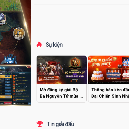
Sự kiện
Thông báo kèo đấ
Mở đăng ký giải Bộ
Đại Chiến Sinh Nh
Ba Nguyên Tử mùa 2
EGOPLAY
(3vs3 Đời 4 Không
Thành) - EGOPLAY
SERIES
Tin giải đấu