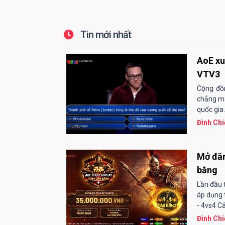
Tin mới nhất
AoE xuấ
VTV3
Cộng đồn
chẳng mấy
quốc gia.
Đình Chi
Mở đăn
bằng
Lần đầu 
áp dụng 
- 4vs4 Câ
Đình Chi