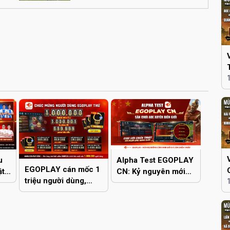
u
Alpha Test EGOPLAY
EGOPLAY cán mốc 1
ật
CN: Kỷ nguyên mới
triệu người dùng,
cho cộng đồng AoE
khẳng định sức sống
Online 2 nước Việt -
bền bỉ của AoE Việt
Trung