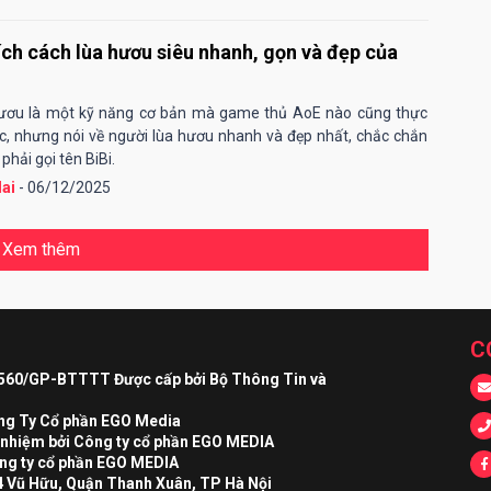
ích cách lùa hươu siêu nhanh, gọn và đẹp của
hươu là một kỹ năng cơ bản mà game thủ AoE nào cũng thực
c, nhưng nói về người lùa hươu nhanh và đẹp nhất, chắc chắn
phải gọi tên BiBi.
ai
- 06/12/2025
Xem thêm
C
 560/GP-BTTTT Được cấp bởi Bộ Thông Tin và
ông Ty Cổ phần EGO Media
h nhiệm bởi Công ty cổ phần EGO MEDIA
ng ty cổ phần EGO MEDIA
4 Vũ Hữu, Quận Thanh Xuân, TP Hà Nội