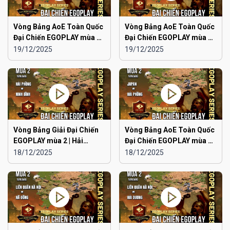
Vòng Bảng AoE Toàn Quốc
Vòng Bảng AoE Toàn Quốc
Đại Chiến EGOPLAY mùa 2 |
Đại Chiến EGOPLAY mùa 2 |
Aoe Đam Mê vs Quảng
Japan vs Ninh Bình
19/12/2025
19/12/2025
Ninh
Vòng Bảng Giải Đại Chiến
Vòng Bảng AoE Toàn Quốc
EGOPLAY mùa 2 | Hải
Đại Chiến EGOPLAY mùa 2 |
Phòng vs Ninh Bình
Japan vs Hải Phòng
18/12/2025
18/12/2025