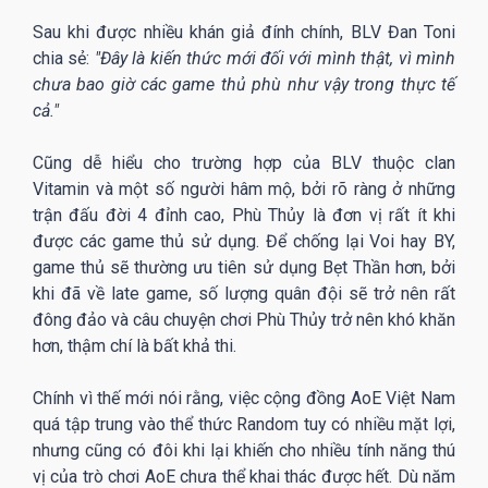
Sau khi được nhiều khán giả đính chính, BLV Đan Toni
chia sẻ:
"Đây là kiến thức mới đối với mình thật, vì mình
chưa bao giờ các game thủ phù như vậy trong thực tế
cả."
Cũng dễ hiểu cho trường hợp của BLV thuộc clan
Vitamin và một số người hâm mộ, bởi rõ ràng ở những
trận đấu đời 4 đỉnh cao, Phù Thủy là đơn vị rất ít khi
được các game thủ sử dụng. Để chống lại Voi hay BY,
game thủ sẽ thường ưu tiên sử dụng Bẹt Thần hơn, bởi
khi đã về late game, số lượng quân đội sẽ trở nên rất
đông đảo và câu chuyện chơi Phù Thủy trở nên khó khăn
hơn, thậm chí là bất khả thi.
Chính vì thế mới nói rằng, việc cộng đồng AoE Việt Nam
quá tập trung vào thể thức Random tuy có nhiều mặt lợi,
nhưng cũng có đôi khi lại khiến cho nhiều tính năng thú
vị của trò chơi AoE chưa thể khai thác được hết. Dù năm