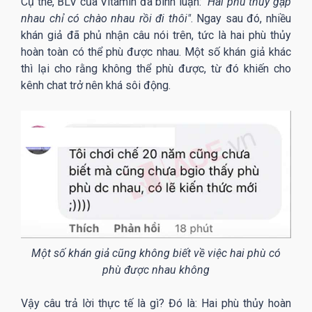
Cụ thể, BLV của Vitamin đã bình luận:
"Hai phù thủy gặp
nhau chỉ có chào nhau rồi đi thôi"
. Ngay sau đó, nhiều
khán giả đã phủ nhận câu nói trên, tức là hai phù thủy
hoàn toàn có thể phù được nhau. Một số khán giả khác
thì lại cho rằng không thể phù được, từ đó khiến cho
kênh chat trở nên khá sôi động.
Một số khán giả cũng không biết về việc hai phù có
phù được nhau không
Vậy câu trả lời thực tế là gì? Đó là: Hai phù thủy hoàn