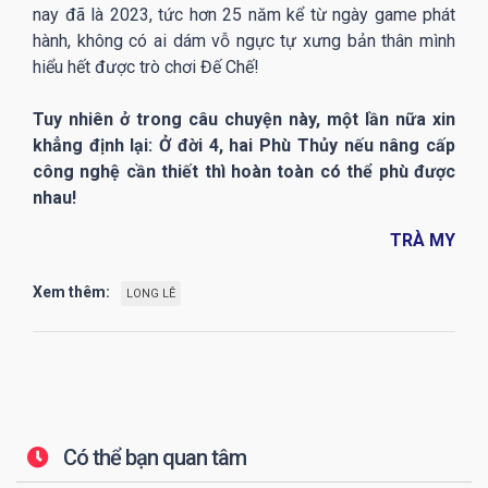
nay đã là 2023, tức hơn 25 năm kể từ ngày game phát
hành, không có ai dám vỗ ngực tự xưng bản thân mình
hiểu hết được trò chơi Đế Chế!
Tuy nhiên ở trong câu chuyện này, một lần nữa xin
khẳng định lại: Ở đời 4, hai Phù Thủy nếu nâng cấp
công nghệ cần thiết thì hoàn toàn có thể phù được
nhau!
TRÀ MY
Xem thêm:
LONG LÊ
Có thể bạn quan tâm