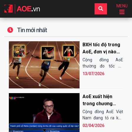
MENU
Tin mới nhất
BXH tốc độ trong
AoE, đơn vị nào
"chạy" nhanh
Cộng đồng AoE
nhất?
thường đo tốc độ
chạy của các đơn vị
13/07/2026
bằng cảm tính hoặc
những bài "test". Điều
đó...
AoE xuất hiện
trong chương
trình "Ai là triệu
Cộng đồng AoE Việt
phú" trên VTV3
Nam đang tỏ ra khá
thích thú và phấn
02/04/2026
khích, bởi chẳng mấy