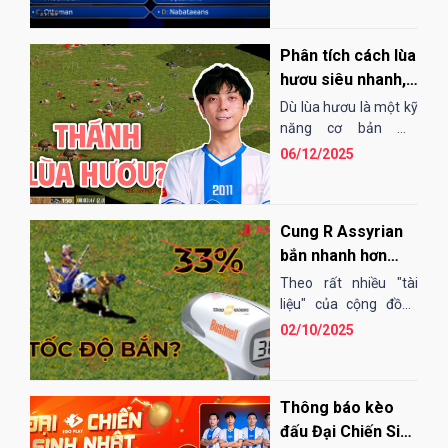
khi có dịp trò chơi AoE
-...
Phân tích cách lùa
hươu siêu nhanh,
gọn và đẹp của
Dù lùa hươu là một kỹ
BiBi
năng cơ bản mà
game thủ AoE nào
06/12/2025
cũng thực hiện được,
nhưng nói về người
lùa...
Cung R Assyrian
bắn nhanh hơn
33% là thông tin
Theo rất nhiều "tài
SAI?
liệu" của cộng đồng
AoE Việt Nam được
02/10/2025
truyền lại từ xưa đến
nay, cung R Assyrian...
Thông báo kèo
đấu Đại Chiến Sinh