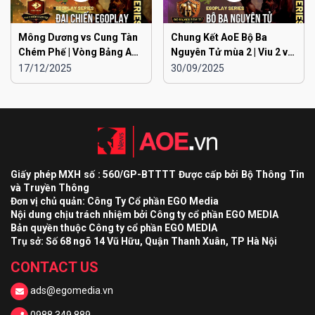
Mông Dương vs Cung Tàn
Chung Kết AoE Bộ Ba
Chém Phế | Vòng Bảng AoE
Nguyên Tử mùa 2 | Viu 2 vs
Toàn Quốc Đại Chiến
Viu 1
17/12/2025
30/09/2025
EGOPLAY mùa 2
Giấy phép MXH số : 560/GP-BTTTT Được cấp bởi Bộ Thông Tin
và Truyền Thông
Đơn vị chủ quản: Công Ty Cổ phần EGO Media
Nội dung chịu trách nhiệm bởi Công ty cổ phần EGO MEDIA
Bản quyền thuộc Công ty cổ phần EGO MEDIA
Trụ sở: Số 68 ngõ 14 Vũ Hữu, Quận Thanh Xuân, TP Hà Nội
CONTACT US
ads@egomedia.vn