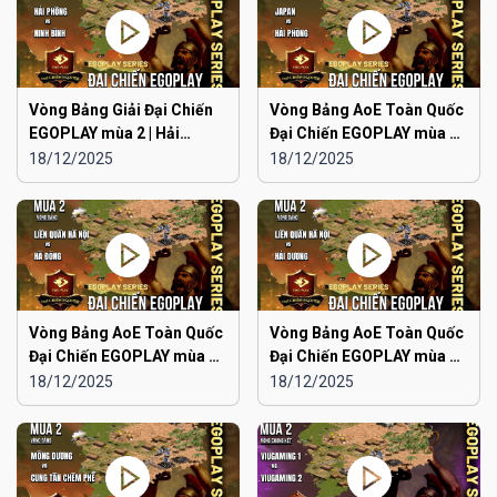
Vòng Bảng Giải Đại Chiến
Vòng Bảng AoE Toàn Quốc
EGOPLAY mùa 2 | Hải
Đại Chiến EGOPLAY mùa 2 |
Phòng vs Ninh Bình
Japan vs Hải Phòng
18/12/2025
18/12/2025
Vòng Bảng AoE Toàn Quốc
Vòng Bảng AoE Toàn Quốc
Đại Chiến EGOPLAY mùa 2 |
Đại Chiến EGOPLAY mùa 2 |
Liên Quân Hà Nội vs Hà
Liên Quân Hà Nội vs Hải
18/12/2025
18/12/2025
Đông
Dương