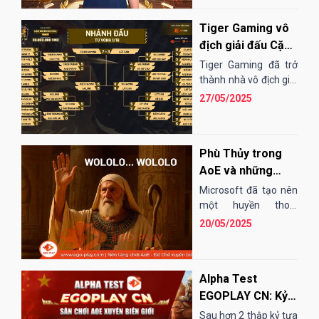
nhà...
Tiger Gaming vô
địch giải đấu Cặp
Đôi Hoàn Hảo mùa
Tiger Gaming đã trở
2 - EGOPLAY
thành nhà vô địch giải
đấu Cặp Đôi Hoàn
SERIES 2025
27/05/2025
Hảo mùa 2 -
EGOPLAY SERIES sau
một hành trình...
Phù Thủy trong
AoE và những
điều có thể chưa
Microsoft đã tạo nên
ai nói cho bạn biết
một huyền thoại
mang tên AoE - tựa
20/05/2025
game chiến thuật thời
gian...
Alpha Test
EGOPLAY CN: Kỷ
nguyên mới cho
Sau hơn 2 thập kỷ tựa