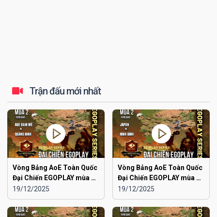
Trận đấu mới nhất
Vòng Bảng AoE Toàn Quốc
Vòng Bảng AoE Toàn Quốc
Đại Chiến EGOPLAY mùa 2 |
Đại Chiến EGOPLAY mùa 2 |
Aoe Đam Mê vs Quảng
Japan vs Ninh Bình
19/12/2025
19/12/2025
Ninh