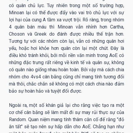
có quân chủ lực. Tuy nhiên trong một số trường hợp,
Minoan lại có thể được đẩy vào vai trò chủ lực với sự
lợi hại của cung A tầm xa vượt trội. Rõ ràng, trong nhóm
4 quân bán máu thì Minoan vẫn nhỉnh hơn Cartha,
Choson và Greek do đánh được nhiều thế trận hơn.
Tương tự với các nhóm còn lại, vẫn có những quân hơi
yếu, hoặc hơi khỏe hơn quân còn lại một chút. Đây là
điều khó tránh khỏi, bởi mỗi nền văn minh trong AoE có
những đặc trưng rất riêng về kinh tế và quân sự, không
có quân nào giống nhau hoàn toàn. Bởi vậy mà cách chia
nhóm cho 4vs4 cân bằng cũng chỉ mang tính tương đối
mà thôi, chắc chắn sẽ không có một cách chia nào đảm
bảo sự hoàn hảo và tuyệt đối được.
Ngoài ra, một số khán giả lại cho rằng việc tạo ra một
cơ chế cân bằng sẽ làm mất đi sự may rủi thực sự của
Random. Quan niệm mang tính thâm căn cố đế rằng "đỏ
ăn tất" sẽ tạo nên sự hấp dẫn cho AoE. Chẳng hạn như