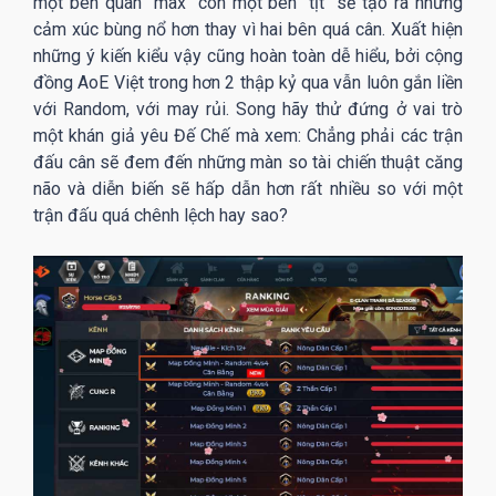
một bên quân "max" còn một bên "tịt" sẽ tạo ra những
cảm xúc bùng nổ hơn thay vì hai bên quá cân. Xuất hiện
những ý kiến kiểu vậy cũng hoàn toàn dễ hiểu, bởi cộng
đồng AoE Việt trong hơn 2 thập kỷ qua vẫn luôn gắn liền
với Random, với may rủi. Song hãy thử đứng ở vai trò
một khán giả yêu Đế Chế mà xem: Chẳng phải các trận
đấu cân sẽ đem đến những màn so tài chiến thuật căng
não và diễn biến sẽ hấp dẫn hơn rất nhiều so với một
trận đấu quá chênh lệch hay sao?