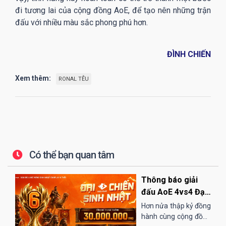
đi tương lai của cộng đồng AoE, để tạo nên những trận
đấu với nhiều màu sắc phong phú hơn.
ĐÌNH CHIẾN
Xem thêm:
RONAL TỄU
Có thể bạn quan tâm
Thông báo giải
đấu AoE 4vs4 Đại
Chiến Sinh Nhật
Hơn nửa thập kỷ đồng
EGOPLAY
hành cùng cộng đồng