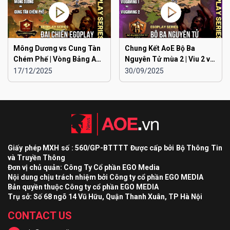
Mông Dương vs Cung Tàn
Chung Kết AoE Bộ Ba
Chém Phế | Vòng Bảng AoE
Nguyên Tử mùa 2 | Viu 2 vs
Toàn Quốc Đại Chiến
Viu 1
17/12/2025
30/09/2025
EGOPLAY mùa 2
Giấy phép MXH số : 560/GP-BTTTT Được cấp bởi Bộ Thông Tin
và Truyền Thông
Đơn vị chủ quản: Công Ty Cổ phần EGO Media
Nội dung chịu trách nhiệm bởi Công ty cổ phần EGO MEDIA
Bản quyền thuộc Công ty cổ phần EGO MEDIA
Trụ sở: Số 68 ngõ 14 Vũ Hữu, Quận Thanh Xuân, TP Hà Nội
CONTACT US