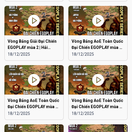
Ninh
Vòng Bảng Giải Đại Chiến
Vòng Bảng AoE Toàn Quốc
EGOPLAY mùa 2 | Hải
Đại Chiến EGOPLAY mùa 2 |
Phòng vs Ninh Bình
Japan vs Hải Phòng
18/12/2025
18/12/2025
Vòng Bảng AoE Toàn Quốc
Vòng Bảng AoE Toàn Quốc
Đại Chiến EGOPLAY mùa 2 |
Đại Chiến EGOPLAY mùa 2 |
Liên Quân Hà Nội vs Hà
Liên Quân Hà Nội vs Hải
18/12/2025
18/12/2025
Đông
Dương