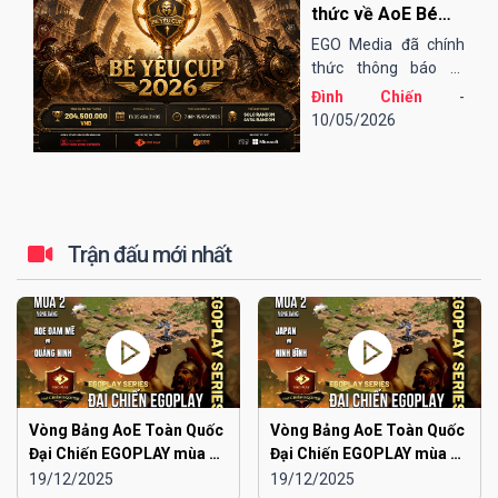
EGOPLAY, các trận
thức về AoE Bé
bán kết và chung...
Yêu Cup 2026
EGO Media đã chính
thức thông báo tổ
chức giải đấu AoE Bé
Đình Chiến
-
Yêu Cup 2026 (lần
10/05/2026
thứ 13).
Trận đấu mới nhất
Vòng Bảng AoE Toàn Quốc
Vòng Bảng AoE Toàn Quốc
Đại Chiến EGOPLAY mùa 2 |
Đại Chiến EGOPLAY mùa 2 |
Aoe Đam Mê vs Quảng
Japan vs Ninh Bình
19/12/2025
19/12/2025