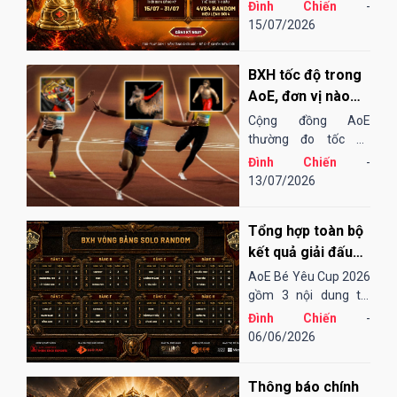
AoE Việt Nam,
Đình Chiến
-
EGOPLAY đã không
15/07/2026
ngừng nỗ lực và cải
tiến để mang đến một
BXH tốc độ trong
sân chơi...
AoE, đơn vị nào
"chạy" nhanh
Cộng đồng AoE
nhất?
thường đo tốc độ
chạy của các đơn vị
Đình Chiến
-
bằng cảm tính hoặc
13/07/2026
những bài "test". Điều
đó cũng khá thú vị,
Tổng hợp toàn bộ
song đôi khi lại không
thu hoạch được...
kết quả giải đấu
AoE Bé Yêu Cup
AoE Bé Yêu Cup 2026
2026
gồm 3 nội dung thi
đấu: Solo Random,
Đình Chiến
-
Solo Shang và 4vs4
06/06/2026
Random. Vòng sơ loại
đến tứ kết thi đấu
Thông báo chính
Online qua nền tảng