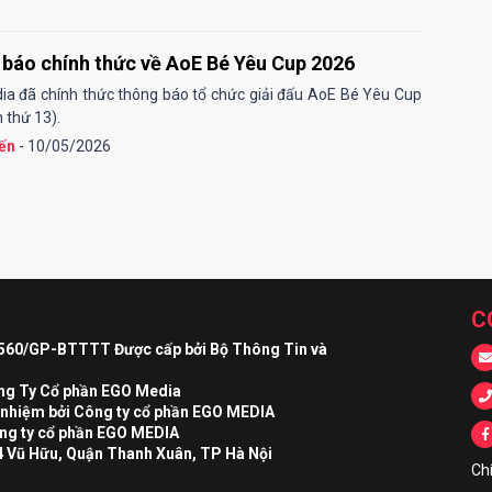
báo chính thức về AoE Bé Yêu Cup 2026
a đã chính thức thông báo tổ chức giải đấu AoE Bé Yêu Cup
 thứ 13).
ến
- 10/05/2026
C
 560/GP-BTTTT Được cấp bởi Bộ Thông Tin và
ông Ty Cổ phần EGO Media
h nhiệm bởi Công ty cổ phần EGO MEDIA
ng ty cổ phần EGO MEDIA
4 Vũ Hữu, Quận Thanh Xuân, TP Hà Nội
Ch