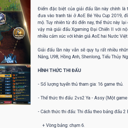
Điểm đặc biệt của giải đấu lần này chính là
đưa vào tranh tài ở AoE Bé Yêu Cup 2019, đ
mộ. Tuy nhiên từ đó đến nay, thể thức này lại 
vậy mà giải đấu Xgaming Đại Chiến II với nội
nhiều cảm xúc với khán giả AoE hai Nước Việt
Giải đấu lần này vẫn sẽ quy tụ rất nhiều nh
Nắng, U98, Hồng Anh, Shenlong, Tiểu Thủy Ngư
HÌNH THỨC THI ĐẤU
- Số lượng tuyển thủ tham gia: 16 game thủ.
- Thể thức thi đấu: 2vs2 Ya - Assy (Một gam
- Cách thức thi đấu: Thi đấu theo bảng đấu 2 Ba
+ Vòng bảng: chạm 6.