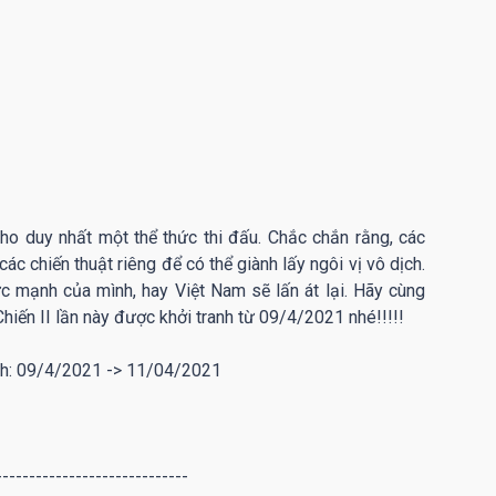
ho duy nhất một thể thức thi đấu. Chắc chắn rằng, các
c chiến thuật riêng để có thể giành lấy ngôi vị vô dịch.
c mạnh của mình, hay Việt Nam sẽ lấn át lại. Hãy cùng
iến II lần này được khởi tranh từ 09/4/2021 nhé!!!!!
anh: 09/4/2021 -> 11/04/2021
-----------------------------