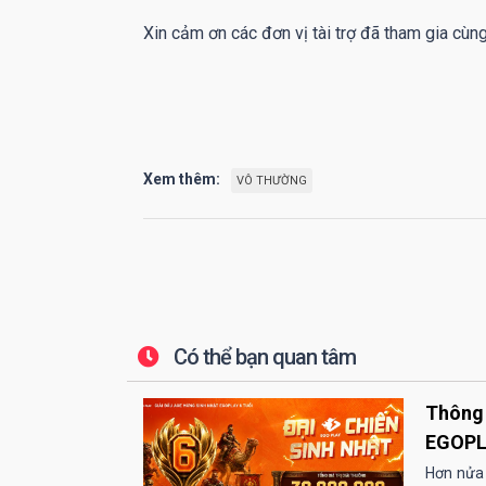
Xin cảm ơn các đơn vị tài trợ đã tham gia 
Xem thêm:
VÔ THƯỜNG
Có thể bạn quan tâm
Thông 
EGOP
Hơn nửa