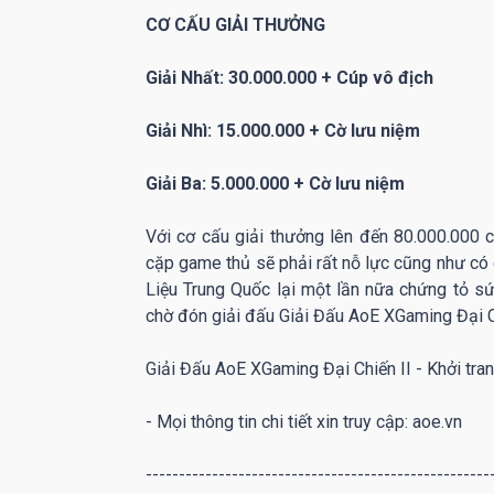
CƠ CẤU GIẢI THƯỞNG
Giải Nhất: 30.000.000 + Cúp vô địch
Giải Nhì: 15.000.000 + Cờ lưu niệm
Giải Ba: 5.000.000 + Cờ lưu niệm
Với cơ cấu giải thưởng lên đến 80.000.000 c
cặp game thủ sẽ phải rất nỗ lực cũng như có cá
Liệu Trung Quốc lại một lần nữa chứng tỏ sứ
chờ đón giải đấu Giải Đấu AoE XGaming Đại Ch
Giải Đấu AoE XGaming Đại Chiến II - Khởi tr
- Mọi thông tin chi tiết xin truy cập: aoe.vn
----------------------------------------------------