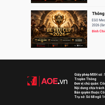
Thông 
EGO Medi
2026 (lần
Đình Chi
Giấy phép MXH số :
Truyền Thông
Đơn vị chủ quản: C
Nội dung chịu trác
Bản quyền thuộc Cô
Trụ sở: Số 68 ngõ 1