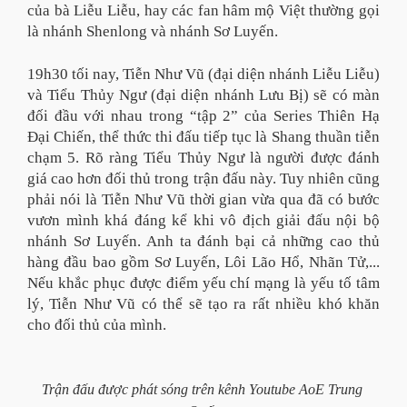
của bà Liễu Liễu, hay các fan hâm mộ Việt thường gọi 
là nhánh Shenlong và nhánh Sơ Luyến.
19h30 tối nay, Tiễn Như Vũ (đại diện nhánh Liễu Liễu) 
và Tiểu Thủy Ngư (đại diện nhánh Lưu Bị) sẽ có màn 
đối đầu với nhau trong “tập 2” của Series Thiên Hạ 
Đại Chiến, thể thức thi đấu tiếp tục là Shang thuần tiễn 
chạm 5. Rõ ràng Tiểu Thủy Ngư là người được đánh 
giá cao hơn đối thủ trong trận đấu này. Tuy nhiên cũng 
phải nói là Tiễn Như Vũ thời gian vừa qua đã có bước 
vươn mình khá đáng kể khi vô địch giải đấu nội bộ 
nhánh Sơ Luyến. Anh ta đánh bại cả những cao thủ 
hàng đầu bao gồm Sơ Luyến, Lôi Lão Hổ, Nhãn Tử,... 
Nếu khắc phục được điểm yếu chí mạng là yếu tố tâm 
lý, Tiễn Như Vũ có thể sẽ tạo ra rất nhiều khó khăn 
cho đối thủ của mình. 
Trận đấu được phát sóng trên kênh Youtube AoE Trung 