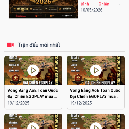
chức giải đấu AoE Bé
Đình Chiến
-
Yêu Cup 2026 (lần
10/05/2026
thứ 13).
Trận đấu mới nhất
Vòng Bảng AoE Toàn Quốc
Vòng Bảng AoE Toàn Quốc
Đại Chiến EGOPLAY mùa 2 |
Đại Chiến EGOPLAY mùa 2 |
Aoe Đam Mê vs Quảng
Japan vs Ninh Bình
19/12/2025
19/12/2025
Ninh