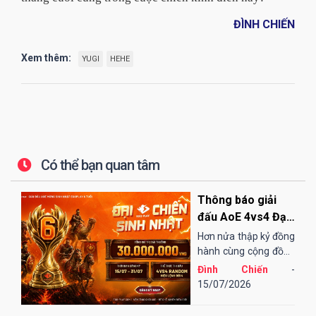
ĐÌNH CHIẾN
Xem thêm:
YUGI
HEHE
Có thể bạn quan tâm
Thông báo giải
đấu AoE 4vs4 Đại
Chiến Sinh Nhật
Hơn nửa thập kỷ đồng
EGOPLAY
hành cùng cộng đồng
AoE Việt Nam,
Đình Chiến
-
EGOPLAY đã không
15/07/2026
ngừng nỗ lực và cải
tiến để mang đến một