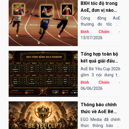
BXH tốc độ trong
sân chơi...
AoE, đơn vị nào
"chạy" nhanh
Cộng đồng AoE
nhất?
thường đo tốc độ
chạy của các đơn vị
Đình Chiến
-
bằng cảm tính hoặc
13/07/2026
những bài "test". Điều
đó cũng khá thú vị,
Tổng hợp toàn bộ
song đôi khi lại không
thu hoạch được...
kết quả giải đấu
AoE Bé Yêu Cup
AoE Bé Yêu Cup 2026
2026
gồm 3 nội dung thi
đấu: Solo Random,
Đình Chiến
-
Solo Shang và 4vs4
06/06/2026
Random. Vòng sơ loại
đến tứ kết thi đấu
Thông báo chính
Online qua nền tảng
EGOPLAY, các trận
thức về AoE Bé
bán kết và chung...
Yêu Cup 2026
EGO Media đã chính
thức thông báo tổ