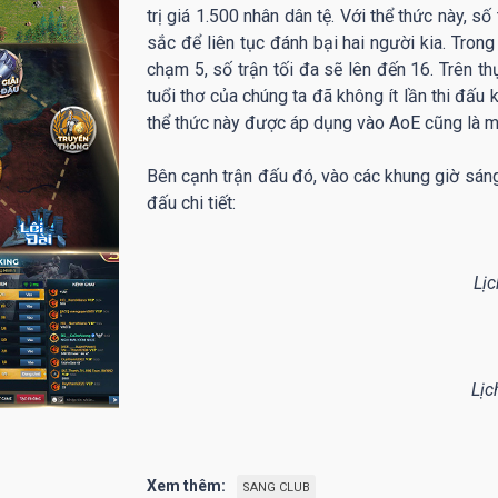
trị giá 1.500 nhân dân tệ. Với thể thức này, s
sắc để liên tục đánh bại hai người kia. Tron
chạm 5, số trận tối đa sẽ lên đến 16. Trên th
tuổi thơ của chúng ta đã không ít lần thi đấu 
thể thức này được áp dụng vào AoE cũng là mộ
Bên cạnh trận đấu đó, vào các khung giờ sáng 
đấu chi tiết:
Lịc
Lịc
Xem thêm:
SANG CLUB