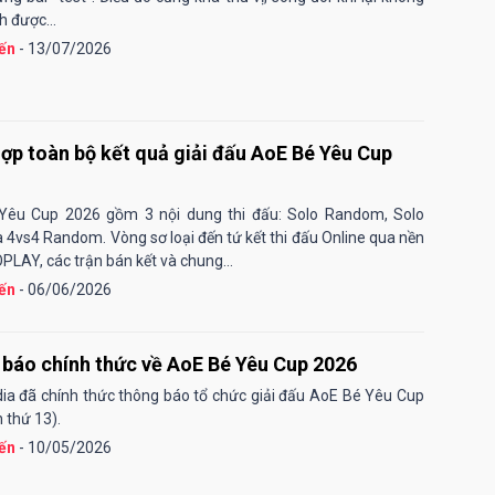
h được...
ến
- 13/07/2026
ợp toàn bộ kết quả giải đấu AoE Bé Yêu Cup
Yêu Cup 2026 gồm 3 nội dung thi đấu: Solo Random, Solo
 4vs4 Random. Vòng sơ loại đến tứ kết thi đấu Online qua nền
PLAY, các trận bán kết và chung...
ến
- 06/06/2026
báo chính thức về AoE Bé Yêu Cup 2026
a đã chính thức thông báo tổ chức giải đấu AoE Bé Yêu Cup
 thứ 13).
ến
- 10/05/2026