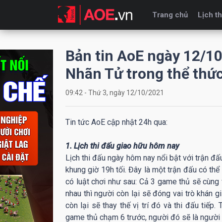
Trang chủ
Lịch th
Bản tin AoE ngày 12/10
Nhãn Tử trong thể thức
09:42 - Thứ 3, ngày 12/10/2021
Tin tức AoE cập nhật 24h qua:
1. Lịch thi đấu giao hữu hôm nay
Lịch thi đấu ngày hôm nay nổi bật với trận đ
khung giờ 19h tối. Đây là một trận đấu có th
có luật chơi như sau: Cả 3 game thủ sẽ cùng 
nhau thì người còn lại sẽ đóng vai trò khán g
còn lại sẽ thay thế vị trí đó và thi đấu tiếp
game thủ chạm 6 trước, người đó sẽ là người