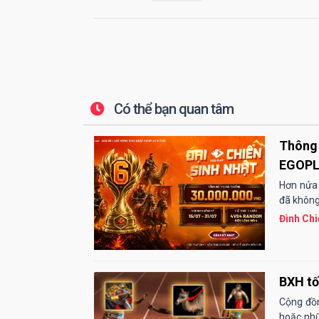
Có thể bạn quan tâm
Thông 
EGOP
Hơn nửa
đã không
Đình Chi
BXH tố
Cộng đồn
hoặc nhữ