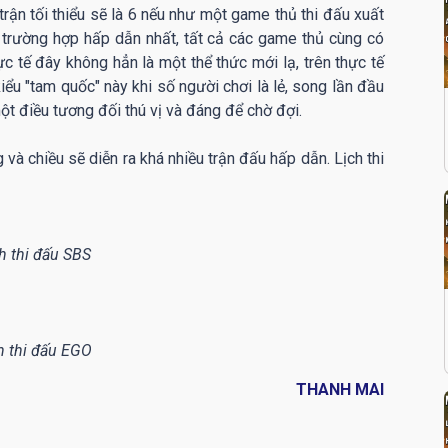
ố trận tối thiểu sẽ là 6 nếu như một game thủ thi đấu xuất
g trường hợp hấp dẫn nhất, tất cả các game thủ cùng có
ực tế đây không hẳn là một thể thức mới lạ, trên thực tế
kiểu "tam quốc" này khi số người chơi là lẻ, song lần đầu
t điều tương đối thú vị và đáng để chờ đợi.
và chiều sẽ diễn ra khá nhiều trận đấu hấp dẫn. Lịch thi
h thi đấu SBS
h thi đấu EGO
THANH MAI