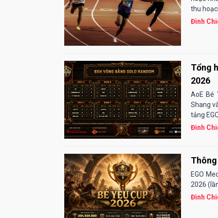
thu hoạc
Đình Chi
Tổng h
2026
AoE Bé 
Shang và
tảng EGO
Đình Chi
Thông 
EGO Medi
2026 (lần
Đình Chi