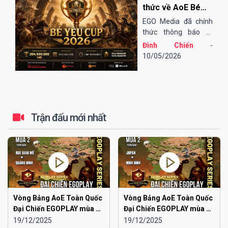
EGOPLAY, các trận
thức về AoE Bé
bán kết và chung...
Yêu Cup 2026
EGO Media đã chính
thức thông báo tổ
chức giải đấu AoE Bé
Đình Chiến
-
Yêu Cup 2026 (lần
10/05/2026
thứ 13).
Trận đấu mới nhất
Vòng Bảng AoE Toàn Quốc
Vòng Bảng AoE Toàn Quốc
Đại Chiến EGOPLAY mùa 2 |
Đại Chiến EGOPLAY mùa 2 |
Aoe Đam Mê vs Quảng
Japan vs Ninh Bình
19/12/2025
19/12/2025