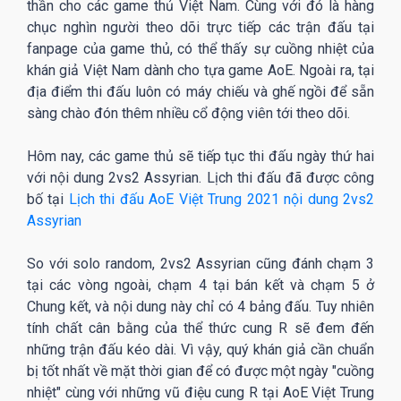
thần cho các game thủ Việt Nam. Cùng với đó là hàng
chục nghìn người theo dõi trực tiếp các trận đấu tại
fanpage của game thủ, có thể thấy sự cuồng nhiệt của
khán giả Việt Nam dành cho tựa game AoE. Ngoài ra, tại
địa điểm thi đấu luôn có máy chiếu và ghế ngồi để sẵn
sàng chào đón thêm nhiều cổ động viên tới theo dõi.
Hôm nay, các game thủ sẽ tiếp tục thi đấu ngày thứ hai
với nội dung 2vs2 Assyrian. Lịch thi đấu đã được công
bố tại
Lịch thi đấu AoE Việt Trung 2021 nội dung 2vs2
Assyrian
So với solo random, 2vs2 Assyrian cũng đánh chạm 3
tại các vòng ngoài, chạm 4 tại bán kết và chạm 5 ở
Chung kết, và nội dung này chỉ có 4 bảng đấu. Tuy nhiên
tính chất cân bằng của thể thức cung R sẽ đem đến
những trận đấu kéo dài. Vì vậy, quý khán giả cần chuẩn
bị tốt nhất về mặt thời gian để có được một ngày "cuồng
nhiệt" cùng với những vũ điệu cung R tại AoE Việt Trung