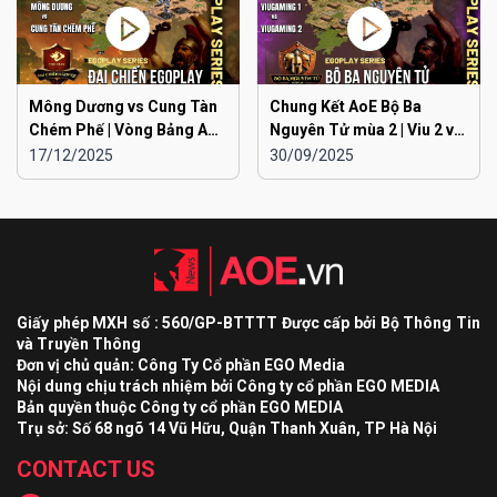
Mông Dương vs Cung Tàn
Chung Kết AoE Bộ Ba
Chém Phế | Vòng Bảng AoE
Nguyên Tử mùa 2 | Viu 2 vs
Toàn Quốc Đại Chiến
Viu 1
17/12/2025
30/09/2025
EGOPLAY mùa 2
Giấy phép MXH số : 560/GP-BTTTT Được cấp bởi Bộ Thông Tin
và Truyền Thông
Đơn vị chủ quản: Công Ty Cổ phần EGO Media
Nội dung chịu trách nhiệm bởi Công ty cổ phần EGO MEDIA
Bản quyền thuộc Công ty cổ phần EGO MEDIA
Trụ sở: Số 68 ngõ 14 Vũ Hữu, Quận Thanh Xuân, TP Hà Nội
CONTACT US