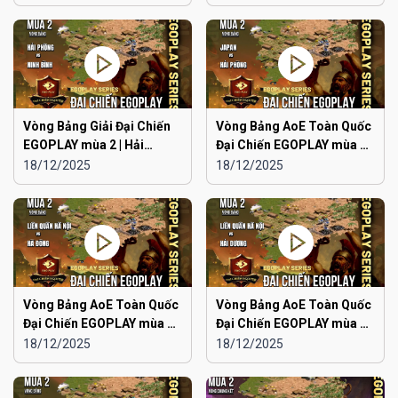
Ninh
Vòng Bảng Giải Đại Chiến
Vòng Bảng AoE Toàn Quốc
EGOPLAY mùa 2 | Hải
Đại Chiến EGOPLAY mùa 2 |
Phòng vs Ninh Bình
Japan vs Hải Phòng
18/12/2025
18/12/2025
Vòng Bảng AoE Toàn Quốc
Vòng Bảng AoE Toàn Quốc
Đại Chiến EGOPLAY mùa 2 |
Đại Chiến EGOPLAY mùa 2 |
Liên Quân Hà Nội vs Hà
Liên Quân Hà Nội vs Hải
18/12/2025
18/12/2025
Đông
Dương