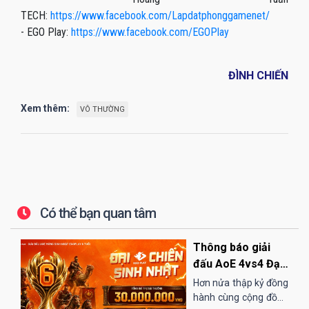
TECH:
https://www.facebook.com/Lapdatphonggamenet/
- EGO Play:
https://www.facebook.com/EGOPlay
ĐÌNH CHIẾN
Xem thêm:
VÔ THƯỜNG
Có thể bạn quan tâm
Thông báo giải
đấu AoE 4vs4 Đại
Chiến Sinh Nhật
Hơn nửa thập kỷ đồng
EGOPLAY
hành cùng cộng đồng