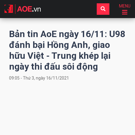
MENU
Bản tin AoE ngày 16/11: U98
đánh bại Hồng Anh, giao
hữu Việt - Trung khép lại
ngày thi đấu sôi động
09:05 - Thứ 3, ngày 16/11/2021