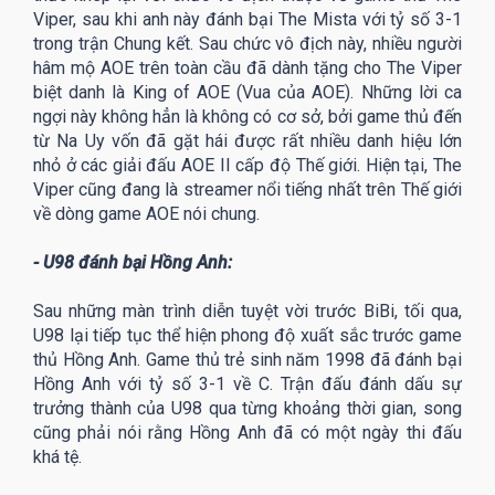
Viper, sau khi anh này đánh bại The Mista với tỷ số 3-1
trong trận Chung kết. Sau chức vô địch này, nhiều người
hâm mộ AOE trên toàn cầu đã dành tặng cho The Viper
biệt danh là King of AOE (Vua của AOE). Những lời ca
ngợi này không hẳn là không có cơ sở, bởi game thủ đến
từ Na Uy vốn đã gặt hái được rất nhiều danh hiệu lớn
nhỏ ở các giải đấu AOE II cấp độ Thế giới. Hiện tại, The
Viper cũng đang là streamer nổi tiếng nhất trên Thế giới
về dòng game AOE nói chung.
- U98 đánh bại Hồng Anh:
Sau những màn trình diễn tuyệt vời trước BiBi, tối qua,
U98 lại tiếp tục thể hiện phong độ xuất sắc trước game
thủ Hồng Anh. Game thủ trẻ sinh năm 1998 đã đánh bại
Hồng Anh với tỷ số 3-1 về C. Trận đấu đánh dấu sự
trưởng thành của U98 qua từng khoảng thời gian, song
cũng phải nói rằng Hồng Anh đã có một ngày thi đấu
khá tệ.