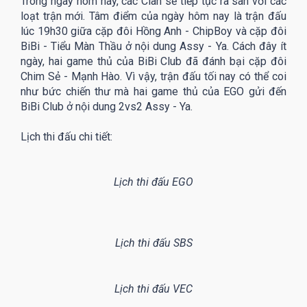
Trong ngày hôm nay, các Clan sẽ tiếp tục ra sân với các
loạt trận mới. Tâm điểm của ngày hôm nay là trận đấu
lúc 19h30 giữa cặp đôi Hồng Anh - ChipBoy và cặp đôi
BiBi - Tiểu Màn Thầu ở nội dung Assy - Ya. Cách đây ít
ngày, hai game thủ của BiBi Club đã đánh bại cặp đôi
Chim Sẻ - Mạnh Hào. Vì vậy, trận đấu tối nay có thể coi
như bức chiến thư mà hai game thủ của EGO gửi đến
BiBi Club ở nội dung 2vs2 Assy - Ya.
Lịch thi đấu chi tiết:
Lịch thi đấu EGO
Lịch thi đấu SBS
Lịch thi đấu VEC