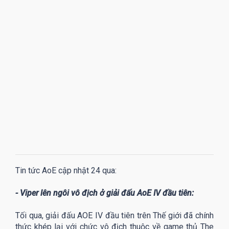
Tin tức AoE cập nhật 24 qua:
- Viper lên ngôi vô địch ở giải đấu AoE IV đầu tiên:
Tối qua, giải đấu AOE IV đầu tiên trên Thế giới đã chính
thức khép lại với chức vô địch thuộc về game thủ The