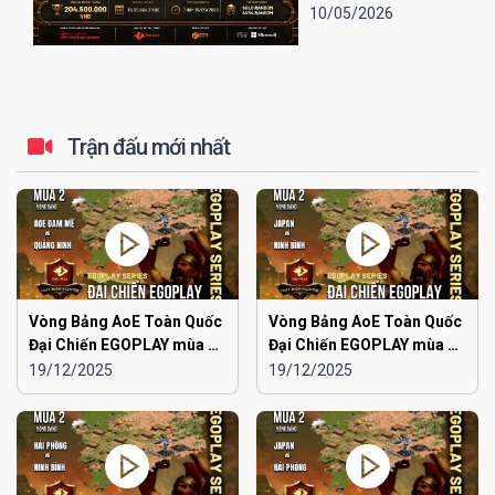
Yêu Cup 2026 (lần
10/05/2026
thứ 13).
Trận đấu mới nhất
Vòng Bảng AoE Toàn Quốc
Vòng Bảng AoE Toàn Quốc
Đại Chiến EGOPLAY mùa 2 |
Đại Chiến EGOPLAY mùa 2 |
Aoe Đam Mê vs Quảng
Japan vs Ninh Bình
19/12/2025
19/12/2025
Ninh