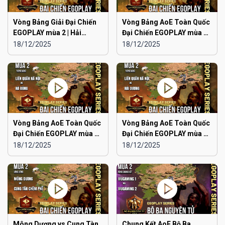
Vòng Bảng Giải Đại Chiến
Vòng Bảng AoE Toàn Quốc
EGOPLAY mùa 2 | Hải
Đại Chiến EGOPLAY mùa 2 |
Phòng vs Ninh Bình
Japan vs Hải Phòng
18/12/2025
18/12/2025
Vòng Bảng AoE Toàn Quốc
Vòng Bảng AoE Toàn Quốc
Đại Chiến EGOPLAY mùa 2 |
Đại Chiến EGOPLAY mùa 2 |
Liên Quân Hà Nội vs Hà
Liên Quân Hà Nội vs Hải
18/12/2025
18/12/2025
Đông
Dương
Mông Dương vs Cung Tàn
Chung Kết AoE Bộ Ba