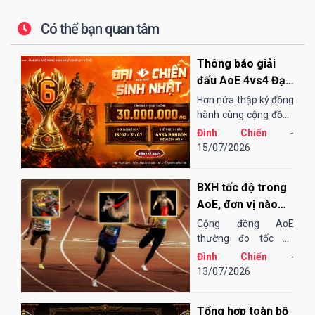
Có thể bạn quan tâm
Thông báo giải
đấu AoE 4vs4 Đại
Chiến Sinh Nhật
Hơn nửa thập kỷ đồng
EGOPLAY
hành cùng cộng đồng
AoE Việt Nam,
Đình Chiến
-
EGOPLAY đã không
15/07/2026
ngừng nỗ lực và cải
tiến để mang đến một
BXH tốc độ trong
sân chơi...
AoE, đơn vị nào
"chạy" nhanh
Cộng đồng AoE
nhất?
thường đo tốc độ
chạy của các đơn vị
Đình Chiến
-
bằng cảm tính hoặc
13/07/2026
những bài "test". Điều
đó cũng khá thú vị,
Tổng hợp toàn bộ
song đôi khi lại không