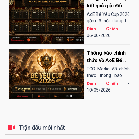
thu hoạch được...
kết quả giải đấu
AoE Bé Yêu Cup
AoE Bé Yêu Cup 2026
2026
gồm 3 nội dung thi
đấu: Solo Random,
Đình Chiến
-
Solo Shang và 4vs4
06/06/2026
Random. Vòng sơ loại
đến tứ kết thi đấu
Thông báo chính
Online qua nền tảng
EGOPLAY, các trận
thức về AoE Bé
bán kết và chung...
Yêu Cup 2026
EGO Media đã chính
thức thông báo tổ
chức giải đấu AoE Bé
Đình Chiến
-
Yêu Cup 2026 (lần
10/05/2026
thứ 13).
Trận đấu mới nhất