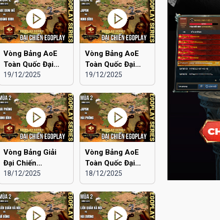
Vòng Bảng AoE
Vòng Bảng AoE
Toàn Quốc Đại
Toàn Quốc Đại
Chiến EGOPLAY
19/12/2025
Chiến EGOPLAY
19/12/2025
mùa 2 | Aoe Đam
mùa 2 | Japan vs
Mê vs Quảng Ninh
Ninh Bình
Vòng Bảng Giải
Vòng Bảng AoE
Đại Chiến
Toàn Quốc Đại
EGOPLAY mùa 2 |
18/12/2025
Chiến EGOPLAY
18/12/2025
Hải Phòng vs Ninh
mùa 2 | Japan vs
Bình
Hải Phòng