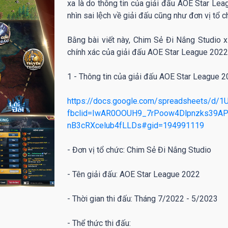
xa là do thông tin của giải đấu AOE Star Leag
nhìn sai lệch về giải đấu cũng như đơn vị tổ c
Bằng bài viết này, Chim Sẻ Đi Nắng Studio x
chính xác của giải đấu AOE Star League 2022 
1 - Thông tin của giải đấu AOE Star League 2022
https://docs.google.com/spreadsheets/d
fbclid=IwAR0OOUH9_7rPoow4Dlpnzks39AP
nB3cRXcelub4fLLDs#gid=194991119
- Đơn vị tổ chức: Chim Sẻ Đi Nắng Studio
- Tên giải đấu: AOE Star League 2022
- Thời gian thi đấu: Tháng 7/2022 - 5/2023
- Thể thức thi đấu: