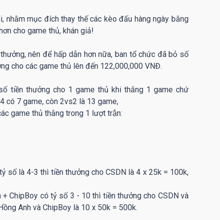
dài, nhằm mục đích thay thế các kèo đấu hàng ngày bằng
 hơn cho game thủ, khán giả!
́ thưởng, nên để hấp dẫn hơn nữa, ban tổ chức đã bỏ số
 thưởng cho các game thủ lên đến 122,000,000 VNĐ.
̀ số tiền thưởng cho 1 game thủ khi thắng 1 game chứ
4vs4 có 7 game, còn 2vs2 là 13 game,
các game thủ thắng trong 1 lượt trận:
̉ số là 4-3 thì tiền thưởng cho CSDN là 4 x 25k = 100k,
 ChipBoy có tỷ số 3 - 10 thì tiền thưởng cho CSDN và
a Hồng Anh và ChipBoy là 10 x 50k = 500k.