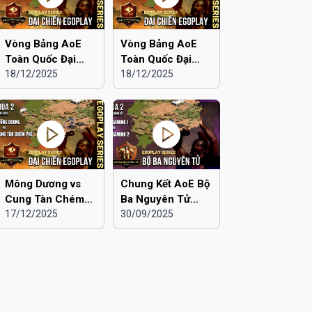
Vòng Bảng AoE
Vòng Bảng AoE
Toàn Quốc Đại
Toàn Quốc Đại
Chiến EGOPLAY
18/12/2025
Chiến EGOPLAY
18/12/2025
mùa 2 | Liên Quân
mùa 2 | Liên Quân
Hà Nội vs Hà Đông
Hà Nội vs Hải
Dương
Mông Dương vs
Chung Kết AoE Bộ
Cung Tàn Chém
Ba Nguyên Tử
Phế | Vòng Bảng
17/12/2025
mùa 2 | Viu 2 vs
30/09/2025
AoE Toàn Quốc
Viu 1
Đại Chiến
EGOPLAY mùa 2