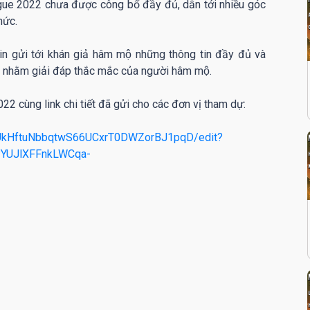
ue 2022 chưa được công bố đầy đủ, dẫn tới nhiều góc
hức.
in gửi tới khán giả hâm mộ những thông tin đầy đủ và
nhằm giải đáp thắc mắc của người hâm mộ.
 cùng link chi tiết đã gửi cho các đơn vị tham dự:
/1UkHftuNbbqtwS66UCxrT0DWZorBJ1pqD/edit?
YUJlXFFnkLWCqa-