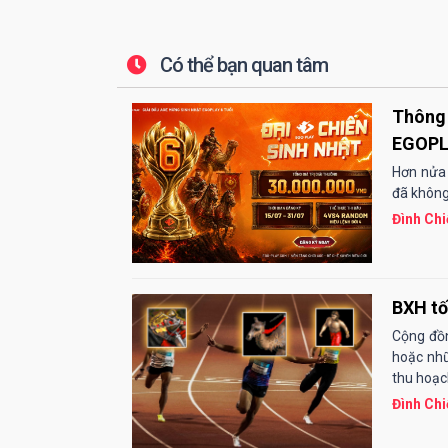
Có thể bạn quan tâm
Thông 
EGOP
Hơn nửa
đã không
Đình Chi
BXH tố
Cộng đồn
hoặc nhữ
thu hoạc
Đình Chi