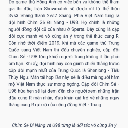
Do game thủ Hồng Anh có việc bận và không thể tham
gia thi đấu, trận Showmatch sẽ được rút từ thể thức
3vs3 Shang thành 2vs2 Shang. Phía Việt Nam tung ra
đội hình Chim Sẻ Đi Nắng - U98. Họ chính là những
người đồng đội cũ của nhau ở Sparta. Đây cũng là cặp
đôi cực mạnh và vô cùng ăn ý trong thể thức cung R.
Còn nhớ thời điểm 2019, khi mà các game thủ Trung
Quốc sang Việt Nam thi đấu chuyên nghiệp, cặp đôi
Chim Sẻ - U98 từng khiến người Trung không ít lần phải
ôm hận. Khi ấy, đội hình này còn giành chiến thắng trước
cặp đôi mạnh nhất của Trung Quốc là Shenlong - Tiểu
Thủy Ngư. Màn tái hợp lần này sẽ là điều mà người hâm
mộ Việt Nam thực sự mong ngóng. Cặp đôi Chim Sẻ -
U98 hứa hẹn sẽ lại đem đến cho người xem những trận
đấu cung R mãn nhãn, đưa khán giả trở về những ngày
tháng cung R rực rỡ của cộng đồng Việt - Trung.
Chim Sẻ Đi Nắng và U98 từng là đối tác vô cùng ăn ý