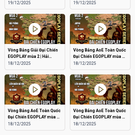
Aoe Đam Mê vs Quảng
Japan vs Ninh Bình
19/12/2025
19/12/2025
Ninh
Vòng Bảng Giải Đại Chiến
Vòng Bảng AoE Toàn Quốc
EGOPLAY mùa 2 | Hải
Đại Chiến EGOPLAY mùa 2 |
Phòng vs Ninh Bình
Japan vs Hải Phòng
18/12/2025
18/12/2025
Vòng Bảng AoE Toàn Quốc
Vòng Bảng AoE Toàn Quốc
Đại Chiến EGOPLAY mùa 2 |
Đại Chiến EGOPLAY mùa 2 |
Liên Quân Hà Nội vs Hà
Liên Quân Hà Nội vs Hải
18/12/2025
18/12/2025
Đông
Dương