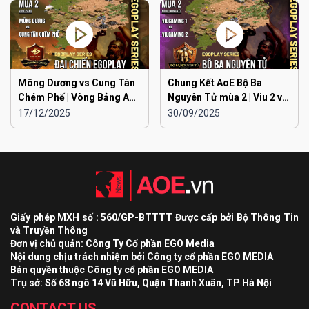
Mông Dương vs Cung Tàn
Chung Kết AoE Bộ Ba
Chém Phế | Vòng Bảng AoE
Nguyên Tử mùa 2 | Viu 2 vs
Toàn Quốc Đại Chiến
Viu 1
17/12/2025
30/09/2025
EGOPLAY mùa 2
Giấy phép MXH số : 560/GP-BTTTT Được cấp bởi Bộ Thông Tin
và Truyền Thông
Đơn vị chủ quản: Công Ty Cổ phần EGO Media
Nội dung chịu trách nhiệm bởi Công ty cổ phần EGO MEDIA
Bản quyền thuộc Công ty cổ phần EGO MEDIA
Trụ sở: Số 68 ngõ 14 Vũ Hữu, Quận Thanh Xuân, TP Hà Nội
CONTACT US