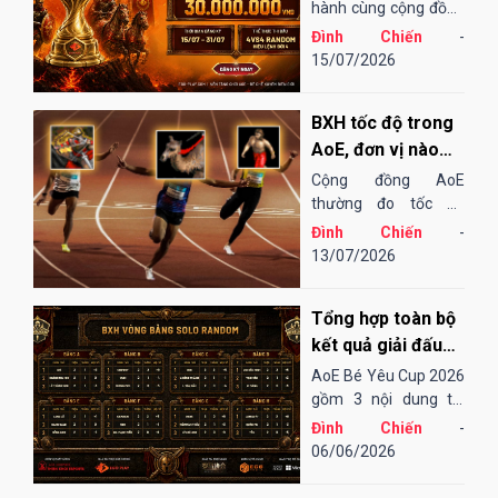
EGOPLAY
hành cùng cộng đồng
AoE Việt Nam,
Đình Chiến
-
EGOPLAY đã không
15/07/2026
ngừng nỗ lực và cải
tiến để mang đến một
BXH tốc độ trong
sân chơi...
AoE, đơn vị nào
"chạy" nhanh
Cộng đồng AoE
nhất?
thường đo tốc độ
chạy của các đơn vị
Đình Chiến
-
bằng cảm tính hoặc
13/07/2026
những bài "test". Điều
đó cũng khá thú vị,
Tổng hợp toàn bộ
song đôi khi lại không
thu hoạch được...
kết quả giải đấu
AoE Bé Yêu Cup
AoE Bé Yêu Cup 2026
2026
gồm 3 nội dung thi
đấu: Solo Random,
Đình Chiến
-
Solo Shang và 4vs4
06/06/2026
Random. Vòng sơ loại
đến tứ kết thi đấu