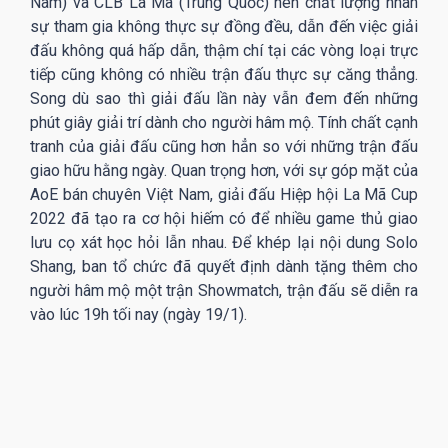
Nam) và CLB La Mã (Trung Quốc) nên chất lượng nhân
sự tham gia không thực sự đồng đều, dẫn đến việc giải
đấu không quá hấp dẫn, thậm chí tại các vòng loại trực
tiếp cũng không có nhiều trận đấu thực sự căng thẳng.
Song dù sao thì giải đấu lần này vẫn đem đến những
phút giây giải trí dành cho người hâm mộ. Tính chất cạnh
tranh của giải đấu cũng hơn hẳn so với những trận đấu
giao hữu hằng ngày. Quan trọng hơn, với sự góp mặt của
AoE bán chuyên Việt Nam, giải đấu Hiệp hội La Mã Cup
2022 đã tạo ra cơ hội hiếm có để nhiều game thủ giao
lưu cọ xát học hỏi lẫn nhau. Để khép lại nội dung Solo
Shang, ban tổ chức đã quyết định dành tặng thêm cho
người hâm mộ một trận Showmatch, trận đấu sẽ diễn ra
vào lúc 19h tối nay (ngày 19/1).