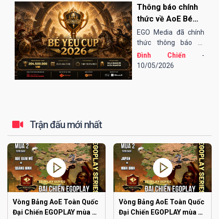
Thông báo chính
Online qua nền tảng
EGOPLAY, các trận
thức về AoE Bé
bán kết và chung...
Yêu Cup 2026
EGO Media đã chính
thức thông báo tổ
chức giải đấu AoE Bé
Đình Chiến
-
Yêu Cup 2026 (lần
10/05/2026
thứ 13).
Trận đấu mới nhất
Vòng Bảng AoE Toàn Quốc
Vòng Bảng AoE Toàn Quốc
Đại Chiến EGOPLAY mùa 2 |
Đại Chiến EGOPLAY mùa 2 |