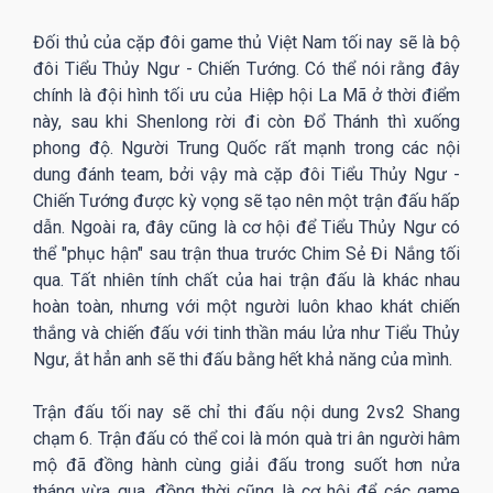
Đối thủ của cặp đôi game thủ Việt Nam tối nay sẽ là bộ
đôi Tiểu Thủy Ngư - Chiến Tướng. Có thể nói rằng đây
chính là đội hình tối ưu của Hiệp hội La Mã ở thời điểm
này, sau khi Shenlong rời đi còn Đổ Thánh thì xuống
phong độ. Người Trung Quốc rất mạnh trong các nội
dung đánh team, bởi vậy mà cặp đôi Tiểu Thủy Ngư -
Chiến Tướng được kỳ vọng sẽ tạo nên một trận đấu hấp
dẫn. Ngoài ra, đây cũng là cơ hội để Tiểu Thủy Ngư có
thể "phục hận" sau trận thua trước Chim Sẻ Đi Nắng tối
qua. Tất nhiên tính chất của hai trận đấu là khác nhau
hoàn toàn, nhưng với một người luôn khao khát chiến
thắng và chiến đấu với tinh thần máu lửa như Tiểu Thủy
Ngư, ắt hẳn anh sẽ thi đấu bằng hết khả năng của mình.
Trận đấu tối nay sẽ chỉ thi đấu nội dung 2vs2 Shang
chạm 6. Trận đấu có thể coi là món quà tri ân người hâm
mộ đã đồng hành cùng giải đấu trong suốt hơn nửa
tháng vừa qua, đồng thời cũng là cơ hội để các game