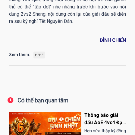
thủ có thể "tập dợt" nhẹ nhàng trước khi bước vào nội
dung 2vs2 Shang, nội dung còn lại của giải đấu sẽ diễn
ra sau kỳ nghỉ Tết Nguyên Đán.
ĐÌNH CHIẾN
Xem thêm:
HEHE
Có thể bạn quan tâm
Thông báo giải
đấu AoE 4vs4 Đại
Chiến Sinh Nhật
Hơn nửa thập kỷ đồng