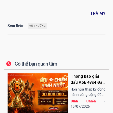
TRÀ MY
Xem thêm:
VÔ THƯỜNG
Có thể bạn quan tâm
Thông báo giải
đấu AoE 4vs4 Đại
Chiến Sinh Nhật
Hơn nửa thập kỷ đồng
EGOPLAY
hành cùng cộng đồng
AoE Việt Nam,
Đình Chiến
-
EGOPLAY đã không
15/07/2026
ngừng nỗ lực và cải