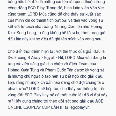
bảng hầu hết đều là những cái tên rất quen thuộc trong
cộng đồng EGO Play. Trong đó, bình luận viên Văn Ver
cùng team LORD Múa cũng đã cho thấy sự xuất sắc
của mình khi có thành tích bất bại và tiến vào vòng Tứ
kết với tư cách nhất bảng. Những Clan lớn như Hoàng
Kim, Song Long,... cũng không hề tỏ ra hụt hơi trong giải
đấu lần này khi họ đều đã ghi tên mình vào vòng sau.
Cho đến thời điểm hiện tại, với thể thức của giải đấu là
3vs3 cung R Assy - Egypt - Hit, LORD Múa vẫn đang là
ứng cử viên sáng giá cho chức vô địch. Team của
Hoàng Xuân Tùng và Phạm Quốc Tân được kỳ vọng sẽ
là những chú ngựa ô tạo nên sự bất ngờ cho giải đấu.
Liệu rằng những kịch bản nào đang chờ đợi chúng ta ở
phía trước? LORD sẽ tiếp tục cho thấy sự thống trị trên
vùng đất EGO Play hay sẽ có một cuộc lật đổ vĩ đại xảy
ra? Hãy cùng chúng tôi theo dõi sát sao giải đấu AOE
ONLINE EGOPLAY CUP LẦN III tại egoplay.vn.