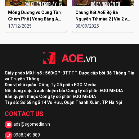
Mông Dương vs Cung Tàn
Chung Kết AoE Bộ Ba
Chém Phế | Vòng Bảng AoE
Nguyên Tử mùa 2 | Viu 2 vs
Toàn Quốc Đại Chiến
Viu 1
17/12/2025
30/09/2025
EGOPLAY mùa 2
Giấy phép MXH số : 560/GP-BTTTT Được cấp bởi Bộ Thông Tin
và Truyền Thông
Đơn vị chủ quản: Công Ty Cổ phần EGO Media
Nội dung chịu trách nhiệm bởi Công ty cổ phần EGO MEDIA
Bản quyền thuộc Công ty cổ phần EGO MEDIA
Trụ sở: Số 68 ngõ 14 Vũ Hữu, Quận Thanh Xuân, TP Hà Nội
CONTACT US
ads@egomedia.vn
0988.349.889