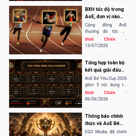
tiến để mang đến một
BXH tốc độ trong
sân chơi...
AoE, đơn vị nào
"chạy" nhanh
Cộng đồng AoE
nhất?
thường đo tốc độ
chạy của các đơn vị
Đình Chiến
-
bằng cảm tính hoặc
13/07/2026
những bài "test". Điều
đó cũng khá thú vị,
Tổng hợp toàn bộ
song đôi khi lại không
thu hoạch được...
kết quả giải đấu
AoE Bé Yêu Cup
AoE Bé Yêu Cup 2026
2026
gồm 3 nội dung thi
đấu: Solo Random,
Đình Chiến
-
Solo Shang và 4vs4
06/06/2026
Random. Vòng sơ loại
đến tứ kết thi đấu
Thông báo chính
Online qua nền tảng
EGOPLAY, các trận
thức về AoE Bé
bán kết và chung...
Yêu Cup 2026
EGO Media đã chính