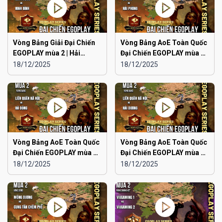
Vòng Bảng Giải Đại Chiến
Vòng Bảng AoE Toàn Quốc
EGOPLAY mùa 2 | Hải
Đại Chiến EGOPLAY mùa 2 |
Phòng vs Ninh Bình
Japan vs Hải Phòng
18/12/2025
18/12/2025
Vòng Bảng AoE Toàn Quốc
Vòng Bảng AoE Toàn Quốc
Đại Chiến EGOPLAY mùa 2 |
Đại Chiến EGOPLAY mùa 2 |
Liên Quân Hà Nội vs Hà
Liên Quân Hà Nội vs Hải
18/12/2025
18/12/2025
Đông
Dương