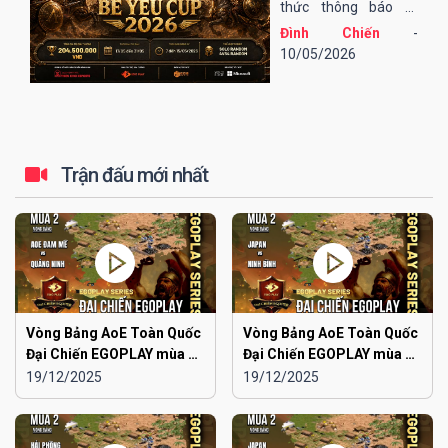
thức thông báo tổ
chức giải đấu AoE Bé
Đình Chiến
-
Yêu Cup 2026 (lần
10/05/2026
thứ 13).
Trận đấu mới nhất
Vòng Bảng AoE Toàn Quốc
Vòng Bảng AoE Toàn Quốc
Đại Chiến EGOPLAY mùa 2 |
Đại Chiến EGOPLAY mùa 2 |
Aoe Đam Mê vs Quảng
Japan vs Ninh Bình
19/12/2025
19/12/2025
Ninh