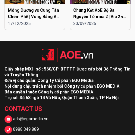
Mông Dương vs Cung Tàn
Chung Kết AoE Bộ Ba
Chém Phế | Vòng Bảng AoE
Nguyên Tử mùa 2 | Viu 2 vs
Toàn Quốc Đại Chiến
Viu 1
17/12/2025
30/09/2025
EGOPLAY mùa 2
Giấy phép MXH số : 560/GP-BTTTT Được cấp bởi Bộ Thông Tin
và Truyền Thông
Đơn vị chủ quản: Công Ty Cổ phần EGO Media
Nội dung chịu trách nhiệm bởi Công ty cổ phần EGO MEDIA
Bản quyền thuộc Công ty cổ phần EGO MEDIA
Trụ sở: Số 68 ngõ 14 Vũ Hữu, Quận Thanh Xuân, TP Hà Nội
CONTACT US
ads@egomedia.vn
0988.349.889