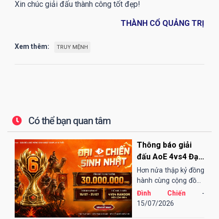
Xin chúc giải đấu thành công tốt đẹp!
THÀNH CỔ QUẢNG TRỊ
Xem thêm:
TRUY MỆNH
Có thể bạn quan tâm
Thông báo giải
đấu AoE 4vs4 Đại
Chiến Sinh Nhật
Hơn nửa thập kỷ đồng
EGOPLAY
hành cùng cộng đồng
AoE Việt Nam,
Đình Chiến
-
EGOPLAY đã không
15/07/2026
ngừng nỗ lực và cải