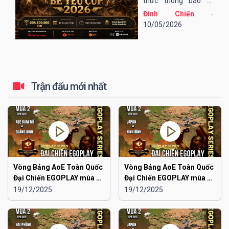
thức thông báo tổ
chức giải đấu AoE Bé
Đình Chiến
-
Yêu Cup 2026 (lần
10/05/2026
thứ 13).
Trận đấu mới nhất
Vòng Bảng AoE Toàn Quốc
Vòng Bảng AoE Toàn Quốc
Đại Chiến EGOPLAY mùa 2 |
Đại Chiến EGOPLAY mùa 2 |
Aoe Đam Mê vs Quảng
Japan vs Ninh Bình
19/12/2025
19/12/2025
Ninh