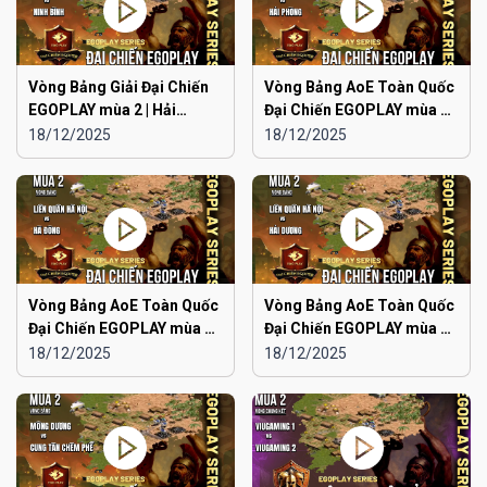
Vòng Bảng Giải Đại Chiến
Vòng Bảng AoE Toàn Quốc
EGOPLAY mùa 2 | Hải
Đại Chiến EGOPLAY mùa 2 |
Phòng vs Ninh Bình
Japan vs Hải Phòng
18/12/2025
18/12/2025
Vòng Bảng AoE Toàn Quốc
Vòng Bảng AoE Toàn Quốc
Đại Chiến EGOPLAY mùa 2 |
Đại Chiến EGOPLAY mùa 2 |
Liên Quân Hà Nội vs Hà
Liên Quân Hà Nội vs Hải
18/12/2025
18/12/2025
Đông
Dương