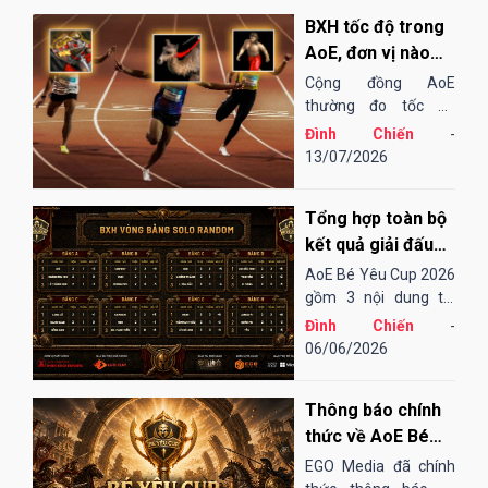
tiến để mang đến một
BXH tốc độ trong
sân chơi...
AoE, đơn vị nào
"chạy" nhanh
Cộng đồng AoE
nhất?
thường đo tốc độ
chạy của các đơn vị
Đình Chiến
-
bằng cảm tính hoặc
13/07/2026
những bài "test". Điều
đó cũng khá thú vị,
Tổng hợp toàn bộ
song đôi khi lại không
thu hoạch được...
kết quả giải đấu
AoE Bé Yêu Cup
AoE Bé Yêu Cup 2026
2026
gồm 3 nội dung thi
đấu: Solo Random,
Đình Chiến
-
Solo Shang và 4vs4
06/06/2026
Random. Vòng sơ loại
đến tứ kết thi đấu
Thông báo chính
Online qua nền tảng
EGOPLAY, các trận
thức về AoE Bé
bán kết và chung...
Yêu Cup 2026
EGO Media đã chính