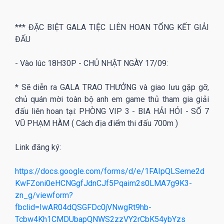
*** ĐẶC BIỆT GALA TIỆC LIÊN HOAN TỔNG KẾT GIẢI
ĐẤU
- Vào lúc 18H30P - CHỦ NHẬT NGÀY 17/09:
* Sẽ diễn ra GALA TRAO THƯỞNG và giao lưu gặp gỡ,
chủ quán mời toàn bộ anh em game thủ tham gia giải
đấu liên hoan tại: PHÒNG VIP 3 - BIA HẢI HÓI - SỐ 7
VŨ PHẠM HÀM ( Cách địa điểm thi đấu 700m )
Link đăng ký:
https://docs.google.com/forms/d/e/1FAIpQLSeme2d
KwFZoni0eHCNGgfJdnCJf5Pqaim2s0LMA7g9K3-
zn_g/viewform?
fbclid=IwAR04dQSGFDc0jVNwgRt9hb-
Tcbw4Kh1CMDUbapQNWS2zzVY2rCbK54ybYzs