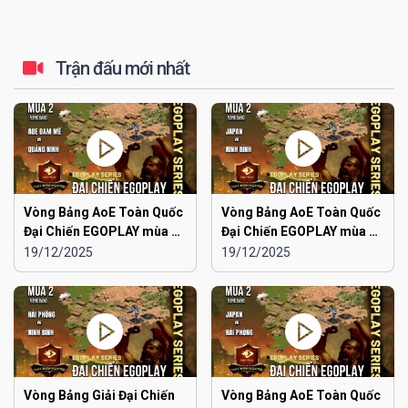
Trận đấu mới nhất
Vòng Bảng AoE Toàn Quốc
Vòng Bảng AoE Toàn Quốc
Đại Chiến EGOPLAY mùa 2 |
Đại Chiến EGOPLAY mùa 2 |
Aoe Đam Mê vs Quảng
Japan vs Ninh Bình
19/12/2025
19/12/2025
Ninh
Vòng Bảng Giải Đại Chiến
Vòng Bảng AoE Toàn Quốc