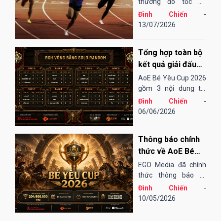
nhất?
thường đo tốc độ
chạy của các đơn vị
Đình Chiến
-
bằng cảm tính hoặc
13/07/2026
những bài "test". Điều
đó cũng khá thú vị,
Tổng hợp toàn bộ
song đôi khi lại không
thu hoạch được...
kết quả giải đấu
AoE Bé Yêu Cup
AoE Bé Yêu Cup 2026
2026
gồm 3 nội dung thi
đấu: Solo Random,
Đình Chiến
-
Solo Shang và 4vs4
06/06/2026
Random. Vòng sơ loại
đến tứ kết thi đấu
Thông báo chính
Online qua nền tảng
EGOPLAY, các trận
thức về AoE Bé
bán kết và chung...
Yêu Cup 2026
EGO Media đã chính
thức thông báo tổ
chức giải đấu AoE Bé
Đình Chiến
-
Yêu Cup 2026 (lần
10/05/2026
thứ 13).