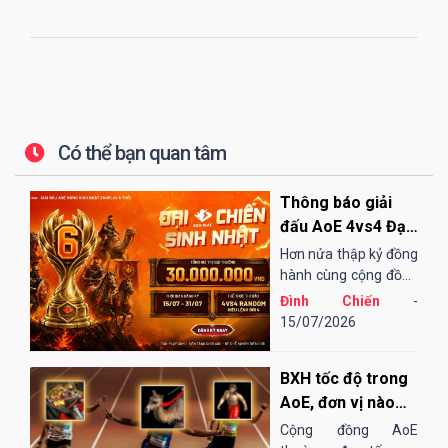
Có thể bạn quan tâm
Thông báo giải
đấu AoE 4vs4 Đại
Chiến Sinh Nhật
Hơn nửa thập kỷ đồng
EGOPLAY
hành cùng cộng đồng
AoE Việt Nam,
Đình Chiến
-
EGOPLAY đã không
15/07/2026
ngừng nỗ lực và cải
tiến để mang đến một
BXH tốc độ trong
sân chơi...
AoE, đơn vị nào
"chạy" nhanh
Cộng đồng AoE