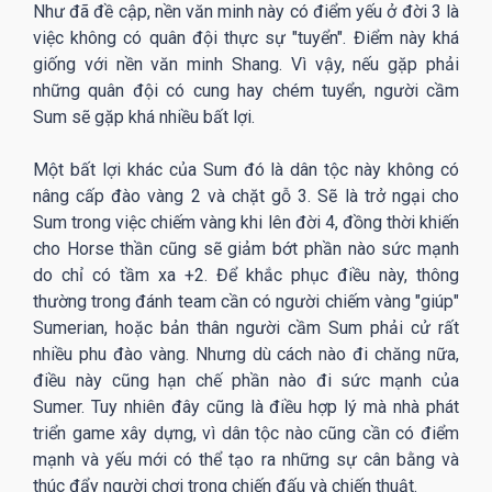
Như đã đề cập, nền văn minh này có điểm yếu ở đời 3 là
việc không có quân đội thực sự "tuyển". Điểm này khá
giống với nền văn minh Shang. Vì vậy, nếu gặp phải
những quân đội có cung hay chém tuyển, người cầm
Sum sẽ gặp khá nhiều bất lợi.
Một bất lợi khác của Sum đó là dân tộc này không có
nâng cấp đào vàng 2 và chặt gỗ 3. Sẽ là trở ngại cho
Sum trong việc chiếm vàng khi lên đời 4, đồng thời khiến
cho Horse thần cũng sẽ giảm bớt phần nào sức mạnh
do chỉ có tầm xa +2. Để khắc phục điều này, thông
thường trong đánh team cần có người chiếm vàng "giúp"
Sumerian, hoặc bản thân người cầm Sum phải cử rất
nhiều phu đào vàng. Nhưng dù cách nào đi chăng nữa,
điều này cũng hạn chế phần nào đi sức mạnh của
Sumer. Tuy nhiên đây cũng là điều hợp lý mà nhà phát
triển game xây dựng, vì dân tộc nào cũng cần có điểm
mạnh và yếu mới có thể tạo ra những sự cân bằng và
thúc đẩy người chơi trong chiến đấu và chiến thuật.