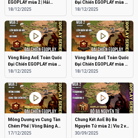
EGOPLAY mùa 2 | Hải
Đại Chiến EGOPLAY mùa 2 |
Phòng vs Ninh Bình
Japan vs Hải Phòng
18/12/2025
18/12/2025
Vòng Bảng AoE Toàn Quốc
Vòng Bảng AoE Toàn Quốc
Đại Chiến EGOPLAY mùa 2 |
Đại Chiến EGOPLAY mùa 2 |
Liên Quân Hà Nội vs Hà
Liên Quân Hà Nội vs Hải
18/12/2025
18/12/2025
Đông
Dương
Mông Dương vs Cung Tàn
Chung Kết AoE Bộ Ba
Chém Phế | Vòng Bảng AoE
Nguyên Tử mùa 2 | Viu 2 vs
Toàn Quốc Đại Chiến
Viu 1
17/12/2025
30/09/2025