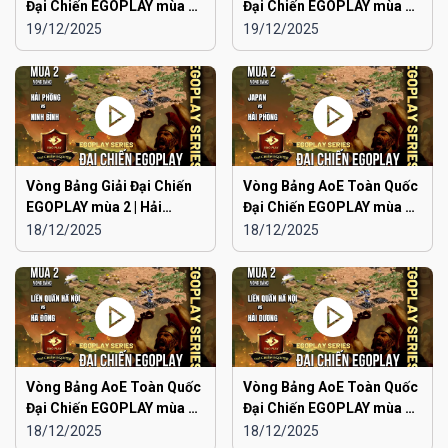
Đại Chiến EGOPLAY mùa 2 |
Đại Chiến EGOPLAY mùa 2 |
Aoe Đam Mê vs Quảng
Japan vs Ninh Bình
19/12/2025
19/12/2025
Ninh
Vòng Bảng Giải Đại Chiến
Vòng Bảng AoE Toàn Quốc
EGOPLAY mùa 2 | Hải
Đại Chiến EGOPLAY mùa 2 |
Phòng vs Ninh Bình
Japan vs Hải Phòng
18/12/2025
18/12/2025
Vòng Bảng AoE Toàn Quốc
Vòng Bảng AoE Toàn Quốc
Đại Chiến EGOPLAY mùa 2 |
Đại Chiến EGOPLAY mùa 2 |
Liên Quân Hà Nội vs Hà
Liên Quân Hà Nội vs Hải
18/12/2025
18/12/2025