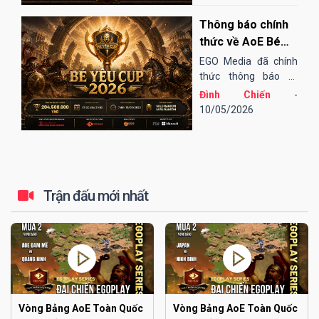
đến tứ kết thi đấu
Thông báo chính
Online qua nền tảng
EGOPLAY, các trận
thức về AoE Bé
bán kết và chung...
Yêu Cup 2026
EGO Media đã chính
thức thông báo tổ
chức giải đấu AoE Bé
Đình Chiến
-
Yêu Cup 2026 (lần
10/05/2026
thứ 13).
Trận đấu mới nhất
Vòng Bảng AoE Toàn Quốc
Vòng Bảng AoE Toàn Quốc