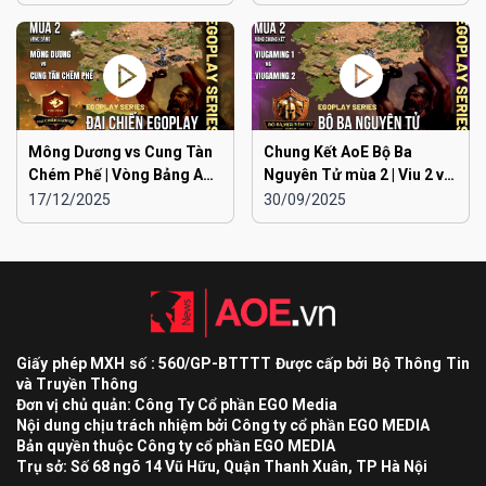
Đông
Dương
Mông Dương vs Cung Tàn
Chung Kết AoE Bộ Ba
Chém Phế | Vòng Bảng AoE
Nguyên Tử mùa 2 | Viu 2 vs
Toàn Quốc Đại Chiến
Viu 1
17/12/2025
30/09/2025
EGOPLAY mùa 2
Giấy phép MXH số : 560/GP-BTTTT Được cấp bởi Bộ Thông Tin
và Truyền Thông
Đơn vị chủ quản: Công Ty Cổ phần EGO Media
Nội dung chịu trách nhiệm bởi Công ty cổ phần EGO MEDIA
Bản quyền thuộc Công ty cổ phần EGO MEDIA
Trụ sở: Số 68 ngõ 14 Vũ Hữu, Quận Thanh Xuân, TP Hà Nội