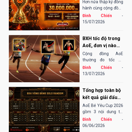
Chiến Sinh Nhật
Hơn nửa thập kỷ đồng
EGOPLAY
hành cùng cộng đồng
AoE Việt Nam,
Đình Chiến
-
EGOPLAY đã không
15/07/2026
ngừng nỗ lực và cải
tiến để mang đến một
BXH tốc độ trong
sân chơi...
AoE, đơn vị nào
"chạy" nhanh
Cộng đồng AoE
nhất?
thường đo tốc độ
chạy của các đơn vị
Đình Chiến
-
bằng cảm tính hoặc
13/07/2026
những bài "test". Điều
đó cũng khá thú vị,
Tổng hợp toàn bộ
song đôi khi lại không
thu hoạch được...
kết quả giải đấu
AoE Bé Yêu Cup
AoE Bé Yêu Cup 2026
2026
gồm 3 nội dung thi
đấu: Solo Random,
Đình Chiến
-
Solo Shang và 4vs4
06/06/2026
Random. Vòng sơ loại