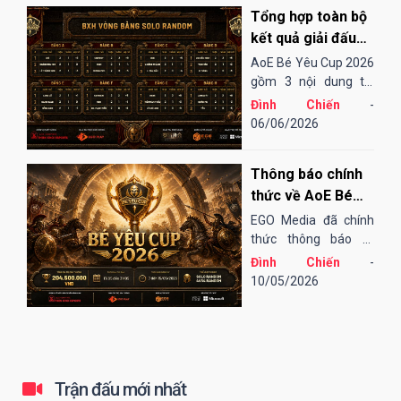
Tổng hợp toàn bộ
song đôi khi lại không
thu hoạch được...
kết quả giải đấu
AoE Bé Yêu Cup
AoE Bé Yêu Cup 2026
2026
gồm 3 nội dung thi
đấu: Solo Random,
Đình Chiến
-
Solo Shang và 4vs4
06/06/2026
Random. Vòng sơ loại
đến tứ kết thi đấu
Thông báo chính
Online qua nền tảng
EGOPLAY, các trận
thức về AoE Bé
bán kết và chung...
Yêu Cup 2026
EGO Media đã chính
thức thông báo tổ
chức giải đấu AoE Bé
Đình Chiến
-
Yêu Cup 2026 (lần
10/05/2026
thứ 13).
Trận đấu mới nhất