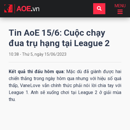
MENU
Tin AoE 15/6: Cuộc chạy
đua trụ hạng tại League 2
10:38 - Thứ 5, ngày 15/06/2023
Kết quả thi đấu hôm qua:
Mặc dù đã giành được hai
chiến thắng trong ngày hôm qua nhưng với hiệu số quá
thấp, VaneLove vẫn chính thức phải nói lời chia tay với
League 1. Anh sẽ xuống chơi tại League 2 ở giải mùa
thu.