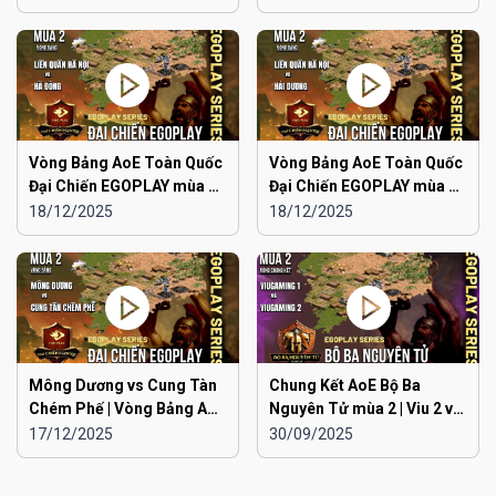
Vòng Bảng AoE Toàn Quốc
Vòng Bảng AoE Toàn Quốc
Đại Chiến EGOPLAY mùa 2 |
Đại Chiến EGOPLAY mùa 2 |
Liên Quân Hà Nội vs Hà
Liên Quân Hà Nội vs Hải
18/12/2025
18/12/2025
Đông
Dương
Mông Dương vs Cung Tàn
Chung Kết AoE Bộ Ba
Chém Phế | Vòng Bảng AoE
Nguyên Tử mùa 2 | Viu 2 vs
Toàn Quốc Đại Chiến
Viu 1
17/12/2025
30/09/2025
EGOPLAY mùa 2