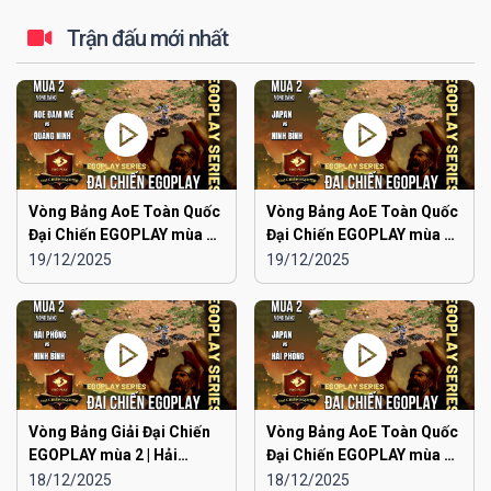
Trận đấu mới nhất
Vòng Bảng AoE Toàn Quốc
Vòng Bảng AoE Toàn Quốc
Đại Chiến EGOPLAY mùa 2 |
Đại Chiến EGOPLAY mùa 2 |
Aoe Đam Mê vs Quảng
Japan vs Ninh Bình
19/12/2025
19/12/2025
Ninh
Vòng Bảng Giải Đại Chiến
Vòng Bảng AoE Toàn Quốc
EGOPLAY mùa 2 | Hải
Đại Chiến EGOPLAY mùa 2 |
Phòng vs Ninh Bình
Japan vs Hải Phòng
18/12/2025
18/12/2025