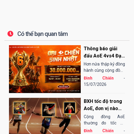
Có thể bạn quan tâm
Thông báo giải
đấu AoE 4vs4 Đại
Chiến Sinh Nhật
Hơn nửa thập kỷ đồng
EGOPLAY
hành cùng cộng đồng
AoE Việt Nam,
Đình Chiến
-
EGOPLAY đã không
15/07/2026
ngừng nỗ lực và cải
tiến để mang đến một
BXH tốc độ trong
sân chơi...
AoE, đơn vị nào
"chạy" nhanh
Cộng đồng AoE
nhất?
thường đo tốc độ
chạy của các đơn vị
Đình Chiến
-