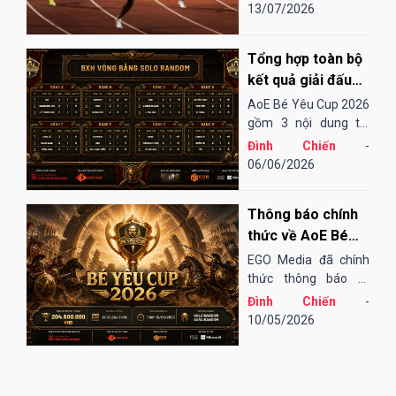
bằng cảm tính hoặc
13/07/2026
những bài "test". Điều
đó cũng khá thú vị,
Tổng hợp toàn bộ
song đôi khi lại không
thu hoạch được...
kết quả giải đấu
AoE Bé Yêu Cup
AoE Bé Yêu Cup 2026
2026
gồm 3 nội dung thi
đấu: Solo Random,
Đình Chiến
-
Solo Shang và 4vs4
06/06/2026
Random. Vòng sơ loại
đến tứ kết thi đấu
Thông báo chính
Online qua nền tảng
EGOPLAY, các trận
thức về AoE Bé
bán kết và chung...
Yêu Cup 2026
EGO Media đã chính
thức thông báo tổ
chức giải đấu AoE Bé
Đình Chiến
-
Yêu Cup 2026 (lần
10/05/2026
thứ 13).