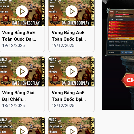
Vòng Bảng AoE
Vòng Bảng AoE
Toàn Quốc Đại
Toàn Quốc Đại
Chiến EGOPLAY
19/12/2025
Chiến EGOPLAY
19/12/2025
mùa 2 | Aoe Đam
mùa 2 | Japan vs
Mê vs Quảng Ninh
Ninh Bình
Vòng Bảng Giải
Vòng Bảng AoE
Đại Chiến
Toàn Quốc Đại
EGOPLAY mùa 2 |
18/12/2025
Chiến EGOPLAY
18/12/2025
Hải Phòng vs Ninh
mùa 2 | Japan vs
Bình
Hải Phòng