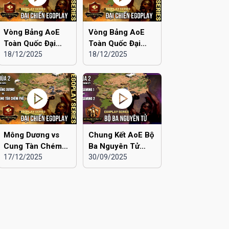
Vòng Bảng AoE
Vòng Bảng AoE
Toàn Quốc Đại
Toàn Quốc Đại
Chiến EGOPLAY
18/12/2025
Chiến EGOPLAY
18/12/2025
mùa 2 | Liên Quân
mùa 2 | Liên Quân
Hà Nội vs Hà Đông
Hà Nội vs Hải
Dương
Mông Dương vs
Chung Kết AoE Bộ
Cung Tàn Chém
Ba Nguyên Tử
Phế | Vòng Bảng
17/12/2025
mùa 2 | Viu 2 vs
30/09/2025
AoE Toàn Quốc
Viu 1
Đại Chiến
EGOPLAY mùa 2