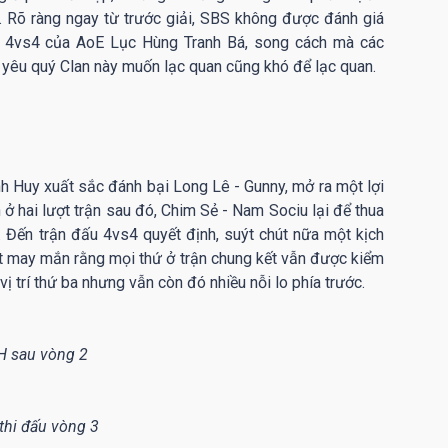
ủ. Rõ ràng ngay từ trước giải, SBS không được đánh giá
p 4vs4 của AoE Lục Hùng Tranh Bá, song cách mà các
 yêu quý Clan này muốn lạc quan cũng khó để lạc quan.
h Huy xuất sắc đánh bại Long Lê - Gunny, mở ra một lợi
n ở hai lượt trận sau đó, Chim Sẻ - Nam Sociu lại để thua
. Đến trận đấu 4vs4 quyết định, suýt chút nữa một kịch
ất may mắn rằng mọi thứ ở trận chung kết vẫn được kiểm
ị trí thứ ba nhưng vẫn còn đó nhiều nỗi lo phía trước.
 sau vòng 2
 thi đấu vòng 3