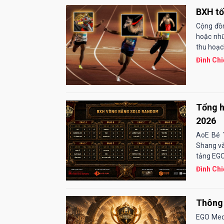
BXH tố
Cộng đồn
hoặc nhữ
thu hoạc
Đình Chi
Tổng h
2026
AoE Bé 
Shang và
tảng EGO
Đình Chi
Thông 
EGO Medi