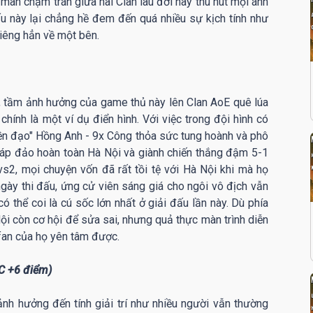
màn chạm trán giữa hai Clan lâu đời này thu hút mọi ánh
ấu này lại chẳng hề đem đến quá nhiều sự kịch tính như
hiêng hẳn về một bên.
h, tầm ảnh hưởng của game thủ này lên Clan AoE quê lúa
hính là một ví dụ điển hình. Với việc trong đội hình có
tiền đạo" Hồng Anh - 9x Công thỏa sức tung hoành và phô
ra áp đảo hoàn toàn Hà Nội và giành chiến thắng đậm 5-1
vs2, mọi chuyện vốn đã rất tồi tệ với Hà Nội khi mà họ
 ngày thi đấu, ứng cử viên sáng giá cho ngôi vô địch vẫn
 thể coi là cú sốc lớn nhất ở giải đấu lần này. Dù phía
ội còn cơ hội để sửa sai, nhưng quả thực màn trình diễn
fan của họ yên tâm được.
C +6 điểm)
nh hưởng đến tính giải trí như nhiều người vẫn thường