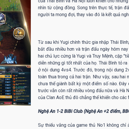
của Thái Bình và Hà Nội luôn khiến cho những 
nhìn từ cộng đồng. Song trên thực tế, trận đ
người ta mong đợi, thay vào đó là kết quả ng
Từ sau khi Yugi chính thức gia nhập Thái Bìn
bắt đầu nhiều hơn và trận đấu ngày hôm nay c
hai chủ lực cứng là Yugi và Truy Mệnh, cặp "
diễn những gì tốt nhất của họ. Thái Bình tỏ 
ở nội dung 4vs4. Trước đó, trong nội dung 2
toàn thua trong cả hai trận. Như vậy, sau hai
chưa thể giành bất kỳ một điểm số nào. Đây có
trước vẫn còn rất nhiều vòng đấu nữa và Hà N
của Clan AoE thủ đô chẳng thể khiến cho các 
Nghệ An 1-2 BiBi Club (Nghệ An +2 điểm, BB
Sự thiếu vắng của game thủ No1 không chỉ ả