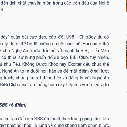
n đến tính chất chuyên môn trong các trận đấu của Nghệ
ét.
dây" quân bài cực đẹp, cặp đôi U98 - ChipBoy dù có
 lý do gì để bỏ lỡ những cơ hội như thế. Hai game thủ
 cho Nghệ An trước đối thủ rất mạnh là BiBi, Tiểu Màn
 có thừa sự hưng phấn để đè bẹp BiBi Club, tuy nhiên,
hủ như Tễu, Không Được Khóc hay Exciter đều chưa thể
. Nghệ An tỏ ra đuối hơn hẳn và để mất điểm ở hai lượt
g trách, nhưng lại rất đáng tiếc và đáng lo với Nghệ An
 BiBi Club sau trận thắng hôm nay tiếp tục vươn lên vị trí
 SBS +6 điểm)
i là trận đấu mà SBS đã thoát thua trong gang tấc. Các
giờ phút hồi hộp, lo lắng và cũng không kém phần bị ức