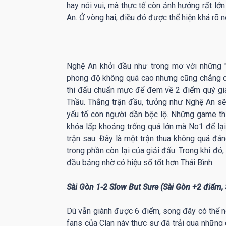
hay nói vui, mà thực tế còn ảnh hưởng rất lớ
An. Ở vòng hai, điều đó được thể hiện khá rõ n
Nghệ An khởi đầu như trong mơ với những "
phong độ không quá cao nhưng cũng chẳng có
thi đấu chuẩn mực để đem về 2 điểm quý giá
Thầu. Thắng trận đầu, tưởng như Nghệ An sẽ
yếu tố con người dần bộc lộ. Những game t
khỏa lấp khoảng trống quá lớn mà No1 để lại
trận sau. Đây là một trận thua không quá đán
trong phần còn lại của giải đấu. Trong khi đó,
đầu bảng nhờ có hiệu số tốt hơn Thái Bình.
Sài Gòn 1-2 Slow But Sure (Sài Gòn +2 điểm,
Dù vẫn giành được 6 điểm, song đây có thể nó
fans của Clan này thực sự đã trải qua những 