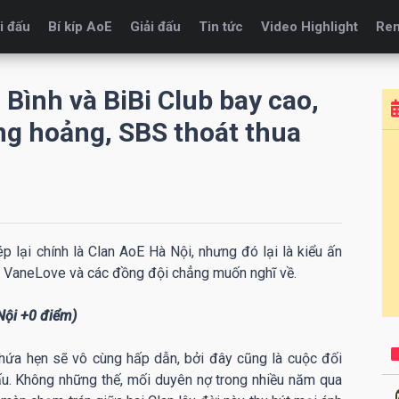
i đấu
Bí kíp AoE
Giải đấu
Tin tức
Video Highlight
Re
 Bình và BiBi Club bay cao,
ng hoảng, SBS thoát thua
p lại chính là Clan AoE Hà Nội, nhưng đó lại là kiểu ấn
 VaneLove và các đồng đội chẳng muốn nghĩ về.
Nội +0 điểm)
hứa hẹn sẽ vô cùng hấp dẫn, bởi đây cũng là cuộc đối
ấu. Không những thế, mối duyên nợ trong nhiều năm qua