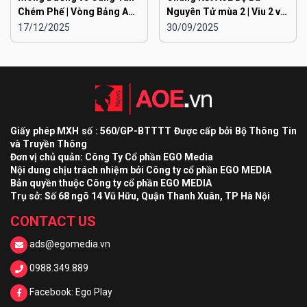
Chém Phế | Vòng Bảng AoE
Nguyên Tử mùa 2 | Viu 2 vs
Toàn Quốc Đại Chiến
Viu 1
17/12/2025
30/09/2025
EGOPLAY mùa 2
Giấy phép MXH số : 560/GP-BTTTT Được cấp bởi Bộ Thông Tin
và Truyền Thông
Đơn vị chủ quản: Công Ty Cổ phần EGO Media
Nội dung chịu trách nhiệm bởi Công ty cổ phần EGO MEDIA
Bản quyền thuộc Công ty cổ phần EGO MEDIA
Trụ sở: Số 68 ngõ 14 Vũ Hữu, Quận Thanh Xuân, TP Hà Nội
CONTACT US
ads@egomedia.vn
0988.349.889
Facebook: Ego Play