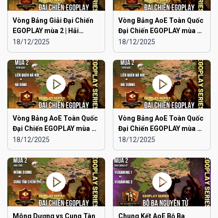
Vòng Bảng Giải Đại Chiến
Vòng Bảng AoE Toàn Quốc
EGOPLAY mùa 2 | Hải
Đại Chiến EGOPLAY mùa 2 |
Phòng vs Ninh Bình
Japan vs Hải Phòng
18/12/2025
18/12/2025
Vòng Bảng AoE Toàn Quốc
Vòng Bảng AoE Toàn Quốc
Đại Chiến EGOPLAY mùa 2 |
Đại Chiến EGOPLAY mùa 2 |
Liên Quân Hà Nội vs Hà
Liên Quân Hà Nội vs Hải
18/12/2025
18/12/2025
Đông
Dương
Mông Dương vs Cung Tàn
Chung Kết AoE Bộ Ba