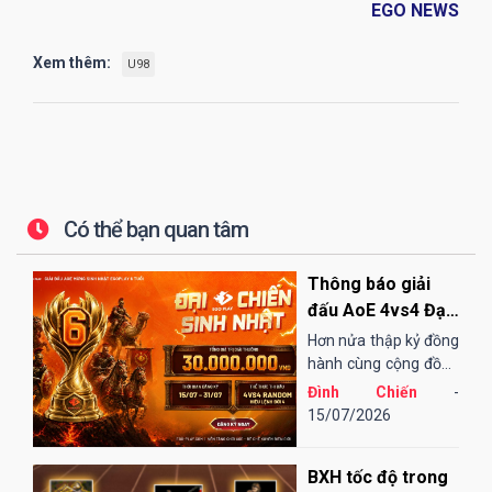
EGO NEWS
Xem thêm:
U98
Có thể bạn quan tâm
Thông báo giải
đấu AoE 4vs4 Đại
Chiến Sinh Nhật
Hơn nửa thập kỷ đồng
EGOPLAY
hành cùng cộng đồng
AoE Việt Nam,
Đình Chiến
-
EGOPLAY đã không
15/07/2026
ngừng nỗ lực và cải
tiến để mang đến một
BXH tốc độ trong
sân chơi...