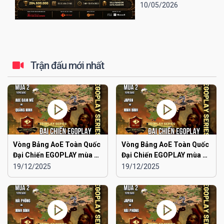
Yêu Cup 2026 (lần
10/05/2026
thứ 13).
Trận đấu mới nhất
Vòng Bảng AoE Toàn Quốc
Vòng Bảng AoE Toàn Quốc
Đại Chiến EGOPLAY mùa 2 |
Đại Chiến EGOPLAY mùa 2 |
Aoe Đam Mê vs Quảng
Japan vs Ninh Bình
19/12/2025
19/12/2025
Ninh