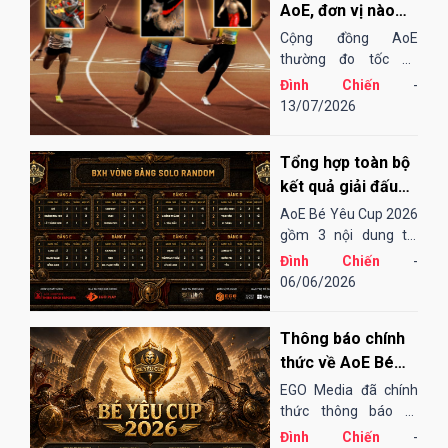
AoE, đơn vị nào
"chạy" nhanh
Cộng đồng AoE
nhất?
thường đo tốc độ
chạy của các đơn vị
Đình Chiến
-
bằng cảm tính hoặc
13/07/2026
những bài "test". Điều
đó cũng khá thú vị,
Tổng hợp toàn bộ
song đôi khi lại không
thu hoạch được...
kết quả giải đấu
AoE Bé Yêu Cup
AoE Bé Yêu Cup 2026
2026
gồm 3 nội dung thi
đấu: Solo Random,
Đình Chiến
-
Solo Shang và 4vs4
06/06/2026
Random. Vòng sơ loại
đến tứ kết thi đấu
Thông báo chính
Online qua nền tảng
EGOPLAY, các trận
thức về AoE Bé
bán kết và chung...
Yêu Cup 2026
EGO Media đã chính
thức thông báo tổ
chức giải đấu AoE Bé
Đình Chiến
-