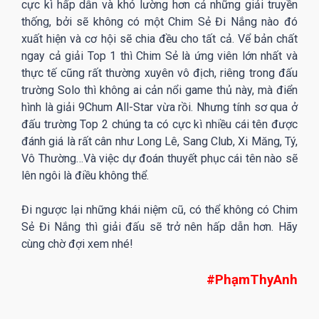
cực kì hấp dẫn và khó lường hơn cả những giải truyền
thống, bởi sẽ không có một Chim Sẻ Đi Nắng nào đó
xuất hiện và cơ hội sẽ chia đều cho tất cả. Vể bản chất
ngay cả giải Top 1 thì Chim Sẻ là ứng viên lớn nhất và
thực tế cũng rất thường xuyên vô địch, riêng trong đấu
trường Solo thì không ai cản nổi game thủ này, mà điển
hình là giải 9Chum All-Star vừa rồi. Nhưng tính sơ qua ở
đấu trường Top 2 chúng ta có cực kì nhiều cái tên được
đánh giá là rất cân như Long Lê, Sang Club, Xi Măng, Tý,
Vô Thường…Và việc dự đoán thuyết phục cái tên nào sẽ
lên ngôi là điều không thể.
Đi ngược lại những khái niệm cũ, có thể không có Chim
Sẻ Đi Nắng thì giải đấu sẽ trở nên hấp dẫn hơn. Hãy
cùng chờ đợi xem nhé!
#PhạmThyAnh