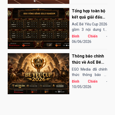
những bài "test". Điều
đó cũng khá thú vị,
Tổng hợp toàn bộ
song đôi khi lại không
thu hoạch được...
kết quả giải đấu
AoE Bé Yêu Cup
AoE Bé Yêu Cup 2026
2026
gồm 3 nội dung thi
đấu: Solo Random,
Đình Chiến
-
Solo Shang và 4vs4
06/06/2026
Random. Vòng sơ loại
đến tứ kết thi đấu
Thông báo chính
Online qua nền tảng
EGOPLAY, các trận
thức về AoE Bé
bán kết và chung...
Yêu Cup 2026
EGO Media đã chính
thức thông báo tổ
chức giải đấu AoE Bé
Đình Chiến
-
Yêu Cup 2026 (lần
10/05/2026
thứ 13).