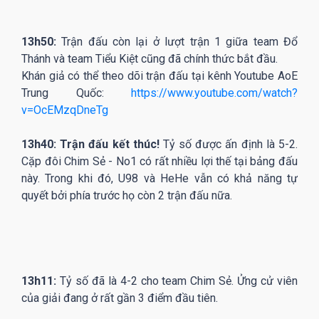
13h50:
Trận đấu còn lại ở lượt trận 1 giữa team Đổ
Thánh và team Tiểu Kiệt cũng đã chính thức bắt đầu.
Khán giả có thể theo dõi trận đấu tại kênh Youtube AoE
Trung Quốc:
https://www.youtube.com/watch?
v=OcEMzqDneTg
13h40: Trận đấu kết thúc!
Tỷ số được ấn định là 5-2.
Cặp đôi Chim Sẻ - No1 có rất nhiều lợi thế tại bảng đấu
này. Trong khi đó, U98 và HeHe vẫn có khả năng tự
quyết bởi phía trước họ còn 2 trận đấu nữa.
13h11:
Tỷ số đã là 4-2 cho team Chim Sẻ. Ửng cử viên
của giải đang ở rất gần 3 điểm đầu tiên.