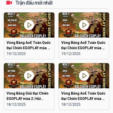
Trận đấu mới nhất
Vòng Bảng AoE Toàn Quốc
Vòng Bảng AoE Toàn Quốc
Đại Chiến EGOPLAY mùa 2 |
Đại Chiến EGOPLAY mùa 2 |
Aoe Đam Mê vs Quảng
Japan vs Ninh Bình
19/12/2025
19/12/2025
Ninh
Vòng Bảng Giải Đại Chiến
Vòng Bảng AoE Toàn Quốc
EGOPLAY mùa 2 | Hải
Đại Chiến EGOPLAY mùa 2 |
Phòng vs Ninh Bình
Japan vs Hải Phòng
18/12/2025
18/12/2025