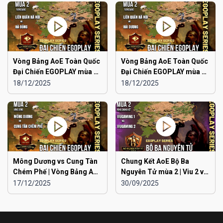
Vòng Bảng AoE Toàn Quốc
Vòng Bảng AoE Toàn Quốc
Đại Chiến EGOPLAY mùa 2 |
Đại Chiến EGOPLAY mùa 2 |
Liên Quân Hà Nội vs Hà
Liên Quân Hà Nội vs Hải
18/12/2025
18/12/2025
Đông
Dương
Mông Dương vs Cung Tàn
Chung Kết AoE Bộ Ba
Chém Phế | Vòng Bảng AoE
Nguyên Tử mùa 2 | Viu 2 vs
Toàn Quốc Đại Chiến
Viu 1
17/12/2025
30/09/2025
EGOPLAY mùa 2