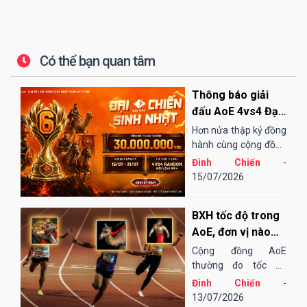
Có thể bạn quan tâm
Thông báo giải
đấu AoE 4vs4 Đại
Chiến Sinh Nhật
Hơn nửa thập kỷ đồng
EGOPLAY
hành cùng cộng đồng
AoE Việt Nam,
Đình Chiến
-
EGOPLAY đã không
15/07/2026
ngừng nỗ lực và cải
tiến để mang đến một
BXH tốc độ trong
sân chơi...
AoE, đơn vị nào
"chạy" nhanh
Cộng đồng AoE
nhất?
thường đo tốc độ
chạy của các đơn vị
Đình Chiến
-
bằng cảm tính hoặc
13/07/2026