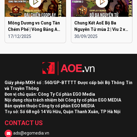
Mông Dương vs Cung Tàn
Chung Kết AoE Bộ Ba
Chém Phế | Vòng Bảng AoE
Nguyên Tử mùa 2 | Viu 2 vs
Toàn Quốc Đại Chiến
Viu 1
17/12/2025
30/09/2025
EGOPLAY mùa 2
Giấy phép MXH số : 560/GP-BTTTT Được cấp bởi Bộ Thông Tin
và Truyền Thông
Đơn vị chủ quản: Công Ty Cổ phần EGO Media
Nội dung chịu trách nhiệm bởi Công ty cổ phần EGO MEDIA
Bản quyền thuộc Công ty cổ phần EGO MEDIA
Trụ sở: Số 68 ngõ 14 Vũ Hữu, Quận Thanh Xuân, TP Hà Nội
CONTACT US
ads@egomedia.vn