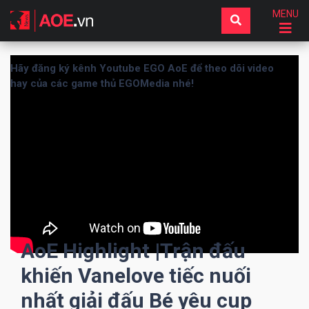
MENU
Hãy đăng ký kênh Youtube EGO AoE để theo dõi video
hay của các game thủ EGOMedia nhé!
AoE Highlight |Trận đấu
khiến Vanelove tiếc nuối
nhất giải đấu Bé yêu cup