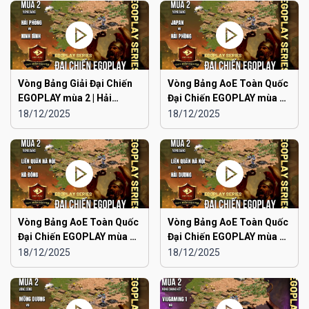
Vòng Bảng Giải Đại Chiến
Vòng Bảng AoE Toàn Quốc
EGOPLAY mùa 2 | Hải
Đại Chiến EGOPLAY mùa 2 |
Phòng vs Ninh Bình
Japan vs Hải Phòng
18/12/2025
18/12/2025
Vòng Bảng AoE Toàn Quốc
Vòng Bảng AoE Toàn Quốc
Đại Chiến EGOPLAY mùa 2 |
Đại Chiến EGOPLAY mùa 2 |
Liên Quân Hà Nội vs Hà
Liên Quân Hà Nội vs Hải
18/12/2025
18/12/2025
Đông
Dương