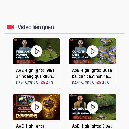
Video liên quan
AoE Highlights: BiBI
AoE Highlights: Quân
ăn hoang quá khủng
bài cân chặt hơn nhau
khiếp
ở đúng cái đầu
06/05/2026
|
480
04/05/2026
|
426
AoE Highlights:
AoE Highlights: 3 Đầu