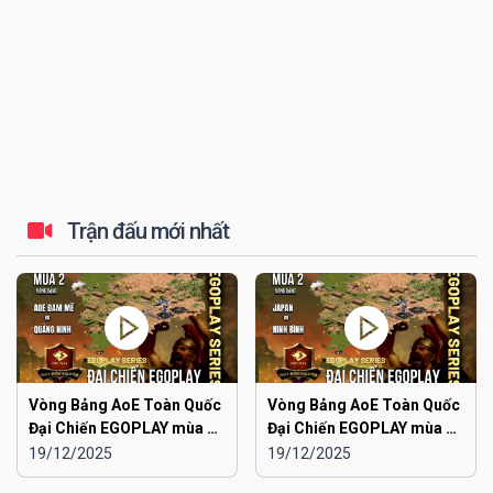
Trận đấu mới nhất
Vòng Bảng AoE Toàn Quốc
Vòng Bảng AoE Toàn Quốc
Đại Chiến EGOPLAY mùa 2 |
Đại Chiến EGOPLAY mùa 2 |
Aoe Đam Mê vs Quảng
Japan vs Ninh Bình
19/12/2025
19/12/2025
Ninh