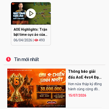
AOE Highlights: Trận
bật time cực ảo của
CHIP
06/04/2026
|
493
Tin mới nhất
Thông báo giải
đấu AoE 4vs4 Đại
Chiến Sinh Nhật
Hơn nửa thập kỷ đồng
EGOPLAY
hành cùng cộng đồng
AoE Việt Nam,
15/07/2026
EGOPLAY đã không
ngừng nỗ...