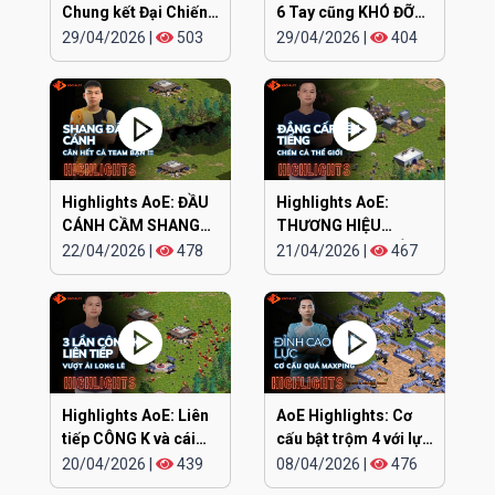
Chung kết Đại Chiến
6 Tay cũng KHÓ ĐỠ
Clan EGOPLAY
TRẬN NÀY
29/04/2026
|
503
29/04/2026
|
404
Highlights AoE: ĐẦU
Highlights AoE:
CÁNH CẦM SHANG
THƯƠNG HIỆU
KAMACHI cân hết
CHIPBOY CHÓ ĐIÊN
22/04/2026
|
478
21/04/2026
|
467
lên tiếng
Highlights AoE: Liên
AoE Highlights: Cơ
tiếp CÔNG K và cái
cấu bật trộm 4 với lực
kết
siêu khỏe
20/04/2026
|
439
08/04/2026
|
476