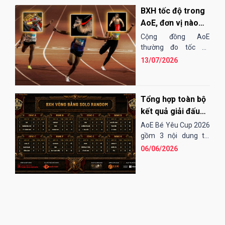
BXH tốc độ trong
AoE, đơn vị nào
"chạy" nhanh
Cộng đồng AoE
nhất?
thường đo tốc độ
chạy của các đơn vị
13/07/2026
bằng cảm tính hoặc
những bài "test". Điều
đó...
Tổng hợp toàn bộ
kết quả giải đấu
AoE Bé Yêu Cup
AoE Bé Yêu Cup 2026
2026
gồm 3 nội dung thi
đấu: Solo Random,
06/06/2026
Solo Shang và 4vs4
Random. Vòng sơ loại
đến tứ kết thi...