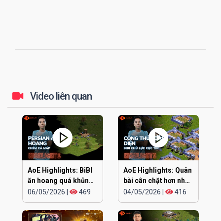
Video liên quan
AoE Highlights: BiBI
AoE Highlights: Quân
ăn hoang quá khủng
bài cân chặt hơn nhau
khiếp
ở đúng cái đầu
06/05/2026
|
469
04/05/2026
|
416