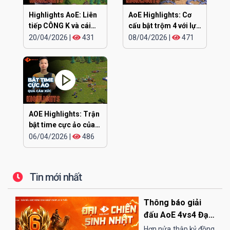
Highlights AoE: Liên
AoE Highlights: Cơ
tiếp CÔNG K và cái
cấu bật trộm 4 với lực
kết
siêu khỏe
20/04/2026
|
431
08/04/2026
|
471
AOE Highlights: Trận
bật time cực ảo của
CHIP
06/04/2026
|
486
Tin mới nhất
Thông báo giải
đấu AoE 4vs4 Đại
Chiến Sinh Nhật
Hơn nửa thập kỷ đồng