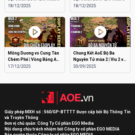
Liên Quân Hà Nội vs Hà
Liên Quân Hà Nội vs Hải
18/12/2025
18/12/2025
Đông
Dương
Mông Dương vs Cung Tàn
Chung Kết AoE Bộ Ba
Chém Phế | Vòng Bảng AoE
Nguyên Tử mùa 2 | Viu 2 vs
Toàn Quốc Đại Chiến
Viu 1
17/12/2025
30/09/2025
EGOPLAY mùa 2
Giấy phép MXH số : 560/GP-BTTTT Được cấp bởi Bộ Thông Tin
và Truyền Thông
Đơn vị chủ quản: Công Ty Cổ phần EGO Media
Nội dung chịu trách nhiệm bởi Công ty cổ phần EGO MEDIA
Bản quyền thuộc Công ty cổ phần EGO MEDIA