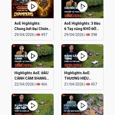
AoE Highlights:
AoE Highlights: 3 Đầu
Chung kết Đại Chiến
6 Tay cũng KHÓ ĐỠ
Clan EGOPLAY
TRẬN NÀY
29/04/2026
|
497
29/04/2026
|
398
Highlights AoE: ĐẦU
Highlights AoE:
CÁNH CẦM SHANG
THƯƠNG HIỆU
KAMACHI cân hết
CHIPBOY CHÓ ĐIÊN
22/04/2026
|
466
21/04/2026
|
457
lên tiếng