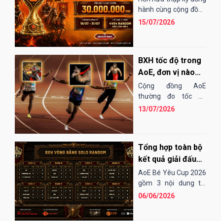
EGOPLAY
hành cùng cộng đồng
AoE Việt Nam,
15/07/2026
EGOPLAY đã không
ngừng nỗ...
BXH tốc độ trong
AoE, đơn vị nào
"chạy" nhanh
Cộng đồng AoE
nhất?
thường đo tốc độ
chạy của các đơn vị
13/07/2026
bằng cảm tính hoặc
những bài "test". Điều
đó...
Tổng hợp toàn bộ
kết quả giải đấu
AoE Bé Yêu Cup
AoE Bé Yêu Cup 2026
2026
gồm 3 nội dung thi
đấu: Solo Random,
06/06/2026
Solo Shang và 4vs4
Random. Vòng sơ loại