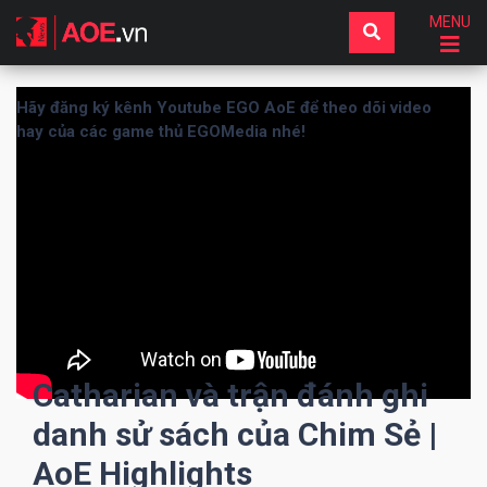
MENU
Hãy đăng ký kênh Youtube EGO AoE để theo dõi video
hay của các game thủ EGOMedia nhé!
Catharian và trận đánh ghi
danh sử sách của Chim Sẻ |
AoE Highlights