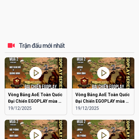
Trận đấu mới nhất
Vòng Bảng AoE Toàn Quốc
Vòng Bảng AoE Toàn Quốc
Đại Chiến EGOPLAY mùa 2 |
Đại Chiến EGOPLAY mùa 2 |
Aoe Đam Mê vs Quảng
Japan vs Ninh Bình
19/12/2025
19/12/2025
Ninh