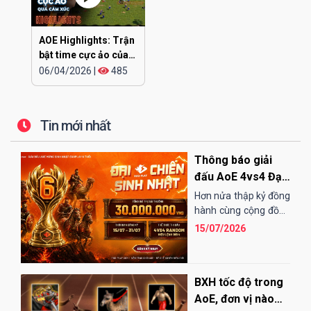
AOE Highlights: Trận
bật time cực ảo của
CHIP
06/04/2026
|
485
Tin mới nhất
Thông báo giải
đấu AoE 4vs4 Đại
Chiến Sinh Nhật
Hơn nửa thập kỷ đồng
EGOPLAY
hành cùng cộng đồng
AoE Việt Nam,
15/07/2026
EGOPLAY đã không
ngừng nỗ...
BXH tốc độ trong
AoE, đơn vị nào