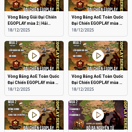
Vòng Bảng Giải Đại Chiến
Vòng Bảng AoE Toàn Quốc
EGOPLAY mùa 2 | Hải
Đại Chiến EGOPLAY mùa 2 |
Phòng vs Ninh Bình
Japan vs Hải Phòng
18/12/2025
18/12/2025
Vòng Bảng AoE Toàn Quốc
Vòng Bảng AoE Toàn Quốc
Đại Chiến EGOPLAY mùa 2 |
Đại Chiến EGOPLAY mùa 2 |
Liên Quân Hà Nội vs Hà
Liên Quân Hà Nội vs Hải
18/12/2025
18/12/2025
Đông
Dương