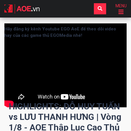
MENU
Hãy đăng ký kênh Youtube EGO AoE để theo dõi video
hay của các game thủ EGOMedia nhé!
HIGHLIGHTS: ĐỖ HUY TUẤN
vs LƯU THANH HƯNG | Vòng
1/8 - AOE Thập Lục Cao Thủ