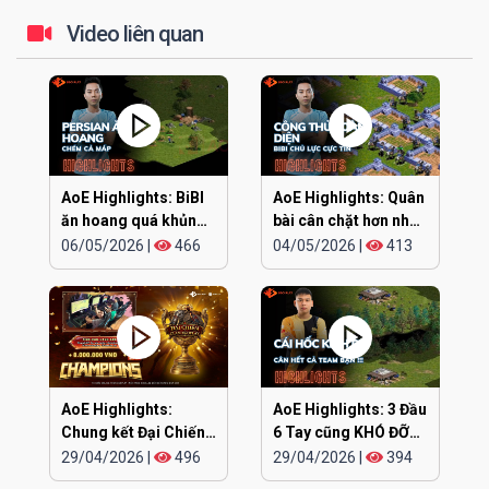
Video liên quan
AoE Highlights: BiBI
AoE Highlights: Quân
ăn hoang quá khủng
bài cân chặt hơn nhau
khiếp
ở đúng cái đầu
06/05/2026
|
466
04/05/2026
|
413
AoE Highlights:
AoE Highlights: 3 Đầu
Chung kết Đại Chiến
6 Tay cũng KHÓ ĐỠ
Clan EGOPLAY
TRẬN NÀY
29/04/2026
|
496
29/04/2026
|
394