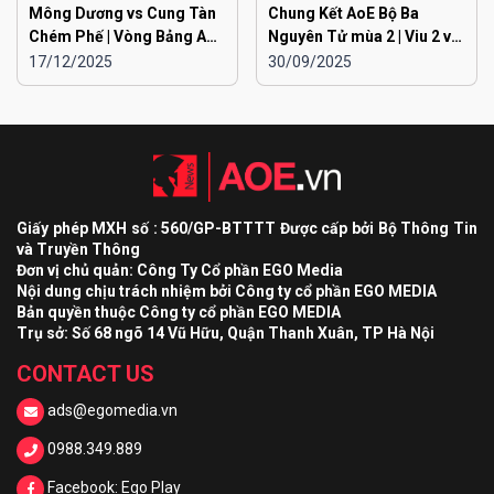
Mông Dương vs Cung Tàn
Chung Kết AoE Bộ Ba
Chém Phế | Vòng Bảng AoE
Nguyên Tử mùa 2 | Viu 2 vs
Toàn Quốc Đại Chiến
Viu 1
17/12/2025
30/09/2025
EGOPLAY mùa 2
Giấy phép MXH số : 560/GP-BTTTT Được cấp bởi Bộ Thông Tin
và Truyền Thông
Đơn vị chủ quản: Công Ty Cổ phần EGO Media
Nội dung chịu trách nhiệm bởi Công ty cổ phần EGO MEDIA
Bản quyền thuộc Công ty cổ phần EGO MEDIA
Trụ sở: Số 68 ngõ 14 Vũ Hữu, Quận Thanh Xuân, TP Hà Nội
CONTACT US
ads@egomedia.vn
0988.349.889
Facebook: Ego Play