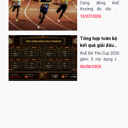
"chạy" nhanh
Cộng đồng AoE
nhất?
thường đo tốc độ
chạy của các đơn vị
13/07/2026
bằng cảm tính hoặc
những bài "test". Điều
đó...
Tổng hợp toàn bộ
kết quả giải đấu
AoE Bé Yêu Cup
AoE Bé Yêu Cup 2026
2026
gồm 3 nội dung thi
đấu: Solo Random,
06/06/2026
Solo Shang và 4vs4
Random. Vòng sơ loại
đến tứ kết thi...