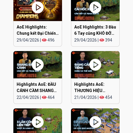
AoE Highlights:
AoE Highlights: 3 Đầu
Chung kết Đại Chiến
6 Tay cũng KHÓ ĐỠ
Clan EGOPLAY
TRẬN NÀY
29/04/2026
|
496
29/04/2026
|
394
Highlights AoE: ĐẦU
Highlights AoE:
CÁNH CẦM SHANG
THƯƠNG HIỆU
KAMACHI cân hết
CHIPBOY CHÓ ĐIÊN
22/04/2026
|
464
21/04/2026
|
454
lên tiếng