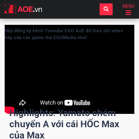
MENU
Hãy đăng ký kênh Youtube EGO AoE để theo dõi video
hay của các game thủ EGOMedia nhé!
Highlights: Yamato chém
chuyển A với cái HỐC Max
của Max