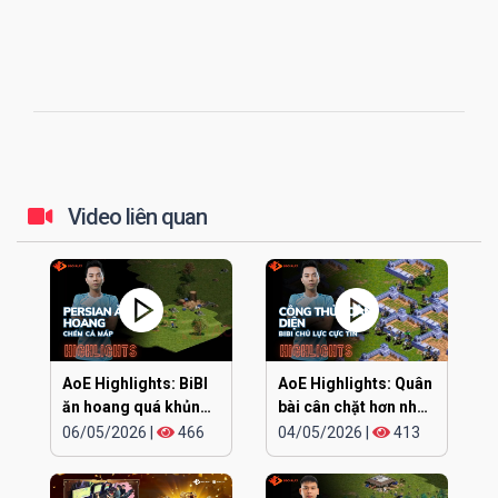
Video liên quan
AoE Highlights: BiBI
AoE Highlights: Quân
ăn hoang quá khủng
bài cân chặt hơn nhau
khiếp
ở đúng cái đầu
06/05/2026
|
466
04/05/2026
|
413