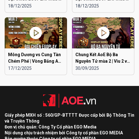
Liên Quân Hà Nội vs Hà
Liên Quân Hà Nội vs Hải
18/12/2025
18/12/2025
Đông
Dương
Mông Dương vs Cung Tàn
Chung Kết AoE Bộ Ba
Chém Phế | Vòng Bảng AoE
Nguyên Tử mùa 2 | Viu 2 vs
Toàn Quốc Đại Chiến
Viu 1
17/12/2025
30/09/2025
EGOPLAY mùa 2
Giấy phép MXH số : 560/GP-BTTTT Được cấp bởi Bộ Thông Tin
và Truyền Thông
Đơn vị chủ quản: Công Ty Cổ phần EGO Media
Nội dung chịu trách nhiệm bởi Công ty cổ phần EGO MEDIA
Bản quyền thuộc Công ty cổ phần EGO MEDIA