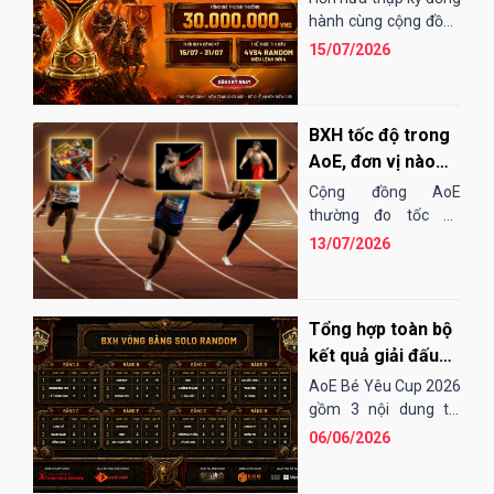
EGOPLAY
hành cùng cộng đồng
AoE Việt Nam,
15/07/2026
EGOPLAY đã không
ngừng nỗ...
BXH tốc độ trong
AoE, đơn vị nào
"chạy" nhanh
Cộng đồng AoE
nhất?
thường đo tốc độ
chạy của các đơn vị
13/07/2026
bằng cảm tính hoặc
những bài "test". Điều
đó...
Tổng hợp toàn bộ
kết quả giải đấu
AoE Bé Yêu Cup
AoE Bé Yêu Cup 2026
2026
gồm 3 nội dung thi
đấu: Solo Random,
06/06/2026
Solo Shang và 4vs4
Random. Vòng sơ loại