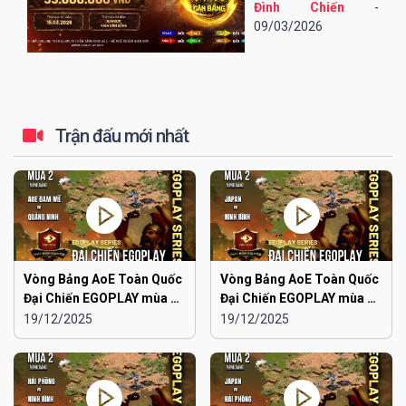
thức "4vs4 Cân bằng"
Đình Chiến
-
được áp dụng trong
09/03/2026
một giải đấu, đó chính
là giải đấu Top AoE
Phủi EGOPLAY - 4vs4
Cân bằng...
Trận đấu mới nhất
Vòng Bảng AoE Toàn Quốc
Vòng Bảng AoE Toàn Quốc
Đại Chiến EGOPLAY mùa 2 |
Đại Chiến EGOPLAY mùa 2 |
Aoe Đam Mê vs Quảng
Japan vs Ninh Bình
19/12/2025
19/12/2025
Ninh