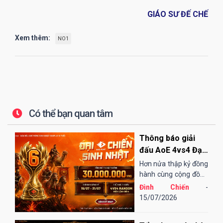
GIÁO SƯ ĐẾ CHẾ
Xem thêm:
NO1
Có thể bạn quan tâm
Thông báo giải
đấu AoE 4vs4 Đại
Chiến Sinh Nhật
Hơn nửa thập kỷ đồng
EGOPLAY
hành cùng cộng đồng
AoE Việt Nam,
Đình Chiến
-
EGOPLAY đã không
15/07/2026
ngừng nỗ lực và cải
tiến để mang đến một