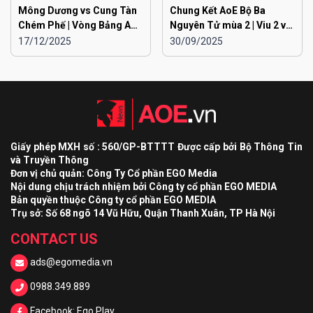
Mông Dương vs Cung Tàn
Chung Kết AoE Bộ Ba
Chém Phế | Vòng Bảng AoE
Nguyên Tử mùa 2 | Viu 2 vs
Toàn Quốc Đại Chiến
Viu 1
17/12/2025
30/09/2025
EGOPLAY mùa 2
Giấy phép MXH số : 560/GP-BTTTT Được cấp bởi Bộ Thông Tin
và Truyền Thông
Đơn vị chủ quản: Công Ty Cổ phần EGO Media
Nội dung chịu trách nhiệm bởi Công ty cổ phần EGO MEDIA
Bản quyền thuộc Công ty cổ phần EGO MEDIA
Trụ sở: Số 68 ngõ 14 Vũ Hữu, Quận Thanh Xuân, TP Hà Nội
CONTACT US
ads@egomedia.vn
0988.349.889
Facebook: Ego Play