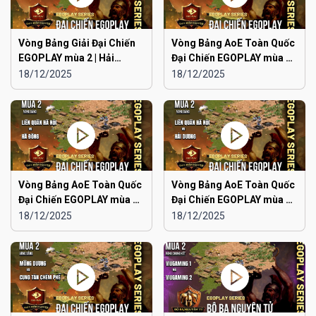
Vòng Bảng Giải Đại Chiến
Vòng Bảng AoE Toàn Quốc
EGOPLAY mùa 2 | Hải
Đại Chiến EGOPLAY mùa 2 |
Phòng vs Ninh Bình
Japan vs Hải Phòng
18/12/2025
18/12/2025
Vòng Bảng AoE Toàn Quốc
Vòng Bảng AoE Toàn Quốc
Đại Chiến EGOPLAY mùa 2 |
Đại Chiến EGOPLAY mùa 2 |
Liên Quân Hà Nội vs Hà
Liên Quân Hà Nội vs Hải
18/12/2025
18/12/2025
Đông
Dương