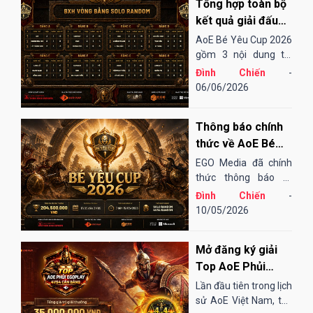
Tổng hợp toàn bộ
sân chơi...
kết quả giải đấu
AoE Bé Yêu Cup
AoE Bé Yêu Cup 2026
2026
gồm 3 nội dung thi
đấu: Solo Random,
Đình Chiến
-
Solo Shang và 4vs4
06/06/2026
Random. Vòng sơ loại
đến tứ kết thi đấu
Thông báo chính
Online qua nền tảng
EGOPLAY, các trận
thức về AoE Bé
bán kết và chung...
Yêu Cup 2026
EGO Media đã chính
thức thông báo tổ
chức giải đấu AoE Bé
Đình Chiến
-
Yêu Cup 2026 (lần
10/05/2026
thứ 13).
Mở đăng ký giải
Top AoE Phủi
EGOPLAY - 4vs4
Lần đầu tiên trong lịch
Cân bằng
sử AoE Việt Nam, thể