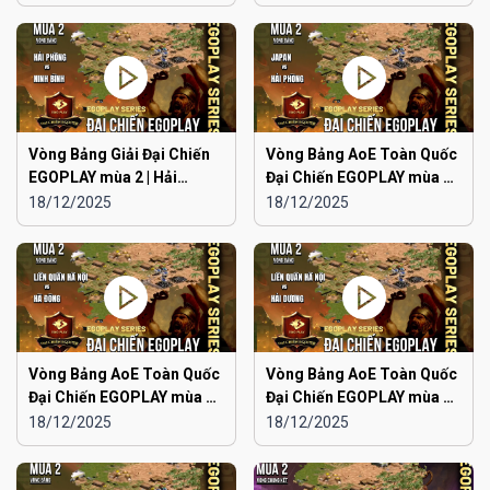
Ninh
Vòng Bảng Giải Đại Chiến
Vòng Bảng AoE Toàn Quốc
EGOPLAY mùa 2 | Hải
Đại Chiến EGOPLAY mùa 2 |
Phòng vs Ninh Bình
Japan vs Hải Phòng
18/12/2025
18/12/2025
Vòng Bảng AoE Toàn Quốc
Vòng Bảng AoE Toàn Quốc
Đại Chiến EGOPLAY mùa 2 |
Đại Chiến EGOPLAY mùa 2 |
Liên Quân Hà Nội vs Hà
Liên Quân Hà Nội vs Hải
18/12/2025
18/12/2025
Đông
Dương