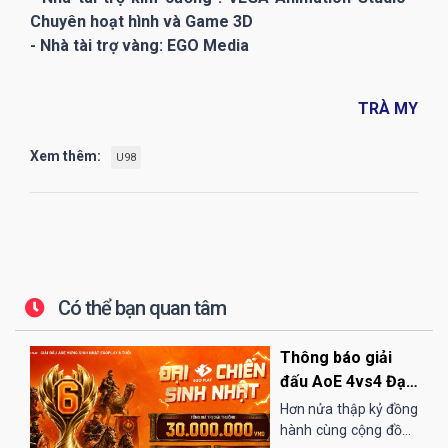
Chuyên hoạt hình và Game 3D
- Nhà tài trợ vàng: EGO Media
TRÀ MY
Xem thêm:
U98
Có thể bạn quan tâm
Thông báo giải
đấu AoE 4vs4 Đại
Chiến Sinh Nhật
Hơn nửa thập kỷ đồng
EGOPLAY
hành cùng cộng đồng