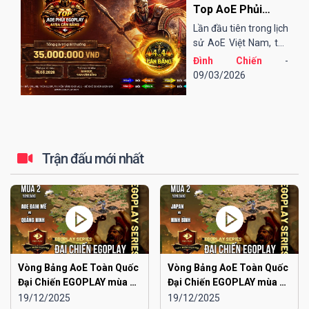
Top AoE Phủi
EGOPLAY - 4vs4
Lần đầu tiên trong lịch
Cân bằng
sử AoE Việt Nam, thể
thức "4vs4 Cân bằng"
Đình Chiến
-
được áp dụng trong
09/03/2026
một giải đấu, đó chính
là giải đấu Top AoE
Phủi EGOPLAY - 4vs4
Cân bằng...
Trận đấu mới nhất
Vòng Bảng AoE Toàn Quốc
Vòng Bảng AoE Toàn Quốc
Đại Chiến EGOPLAY mùa 2 |
Đại Chiến EGOPLAY mùa 2 |
Aoe Đam Mê vs Quảng
Japan vs Ninh Bình
19/12/2025
19/12/2025