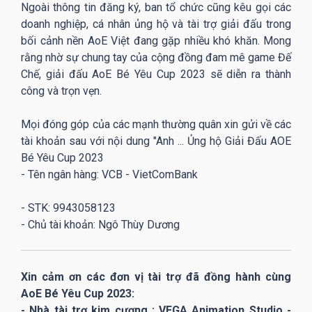
Ngoài thông tin đăng ký, ban tổ chức cũng kêu gọi các
doanh nghiệp, cá nhân ủng hộ và tài trợ giải đấu trong
bối cảnh nền AoE Việt đang gặp nhiều khó khăn. Mong
rằng nhờ sự chung tay của cộng đồng đam mê game Đế
Chế, giải đấu AoE Bé Yêu Cup 2023 sẽ diễn ra thành
công và trọn vẹn.
Mọi đóng góp của các mạnh thường quân xin gửi về các
tài khoản sau với nội dung "Anh ... Ủng hộ Giải Đấu AOE
Bé Yêu Cup 2023
- Tên ngân hàng: VCB - VietComBank
- STK: 9943058123
- Chủ tài khoản: Ngô Thùy Dương
Xin cảm ơn các đơn vị tài trợ đã đồng hành cùng
AoE Bé Yêu Cup 2023:
- Nhà tài trợ kim cương : VEGA Animation Studio -