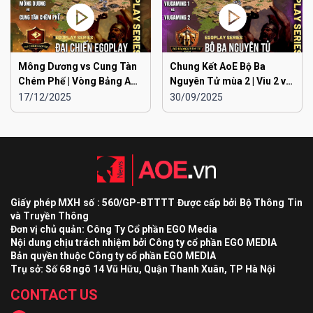
Mông Dương vs Cung Tàn
Chung Kết AoE Bộ Ba
Chém Phế | Vòng Bảng AoE
Nguyên Tử mùa 2 | Viu 2 vs
Toàn Quốc Đại Chiến
Viu 1
17/12/2025
30/09/2025
EGOPLAY mùa 2
Giấy phép MXH số : 560/GP-BTTTT Được cấp bởi Bộ Thông Tin
và Truyền Thông
Đơn vị chủ quản: Công Ty Cổ phần EGO Media
Nội dung chịu trách nhiệm bởi Công ty cổ phần EGO MEDIA
Bản quyền thuộc Công ty cổ phần EGO MEDIA
Trụ sở: Số 68 ngõ 14 Vũ Hữu, Quận Thanh Xuân, TP Hà Nội
CONTACT US