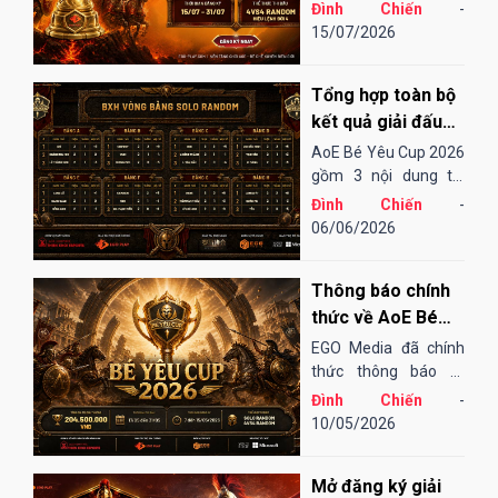
AoE Việt Nam,
Đình Chiến
-
EGOPLAY đã không
15/07/2026
ngừng nỗ lực và cải
tiến để mang đến một
Tổng hợp toàn bộ
sân chơi...
kết quả giải đấu
AoE Bé Yêu Cup
AoE Bé Yêu Cup 2026
2026
gồm 3 nội dung thi
đấu: Solo Random,
Đình Chiến
-
Solo Shang và 4vs4
06/06/2026
Random. Vòng sơ loại
đến tứ kết thi đấu
Thông báo chính
Online qua nền tảng
EGOPLAY, các trận
thức về AoE Bé
bán kết và chung...
Yêu Cup 2026
EGO Media đã chính
thức thông báo tổ
chức giải đấu AoE Bé
Đình Chiến
-
Yêu Cup 2026 (lần
10/05/2026
thứ 13).
Mở đăng ký giải