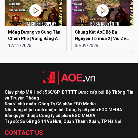
Mông Dương vs Cung Tàn
Chung Kết AoE Bộ Ba
Chém Phế | Vòng Bảng AoE
Nguyên Tử mùa 2 | Viu 2 vs
Toàn Quốc Đại Chiến
Viu 1
17/12/2025
30/09/2025
EGOPLAY mùa 2
Giấy phép MXH số : 560/GP-BTTTT Được cấp bởi Bộ Thông Tin
và Truyền Thông
Đơn vị chủ quản: Công Ty Cổ phần EGO Media
Nội dung chịu trách nhiệm bởi Công ty cổ phần EGO MEDIA
Bản quyền thuộc Công ty cổ phần EGO MEDIA
Trụ sở: Số 68 ngõ 14 Vũ Hữu, Quận Thanh Xuân, TP Hà Nội
CONTACT US