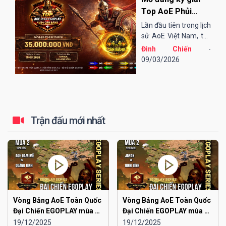
Top AoE Phủi
EGOPLAY - 4vs4
Lần đầu tiên trong lịch
Cân bằng
sử AoE Việt Nam, thể
thức "4vs4 Cân bằng"
Đình Chiến
-
được áp dụng trong
09/03/2026
một giải đấu, đó chính
là giải đấu Top AoE
Phủi EGOPLAY - 4vs4
Cân bằng...
Trận đấu mới nhất
Vòng Bảng AoE Toàn Quốc
Vòng Bảng AoE Toàn Quốc
Đại Chiến EGOPLAY mùa 2 |
Đại Chiến EGOPLAY mùa 2 |
Aoe Đam Mê vs Quảng
Japan vs Ninh Bình
19/12/2025
19/12/2025