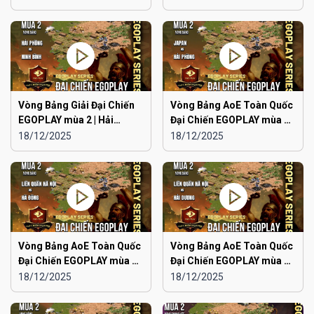
Ninh
Vòng Bảng Giải Đại Chiến
Vòng Bảng AoE Toàn Quốc
EGOPLAY mùa 2 | Hải
Đại Chiến EGOPLAY mùa 2 |
Phòng vs Ninh Bình
Japan vs Hải Phòng
18/12/2025
18/12/2025
Vòng Bảng AoE Toàn Quốc
Vòng Bảng AoE Toàn Quốc
Đại Chiến EGOPLAY mùa 2 |
Đại Chiến EGOPLAY mùa 2 |
Liên Quân Hà Nội vs Hà
Liên Quân Hà Nội vs Hải
18/12/2025
18/12/2025
Đông
Dương