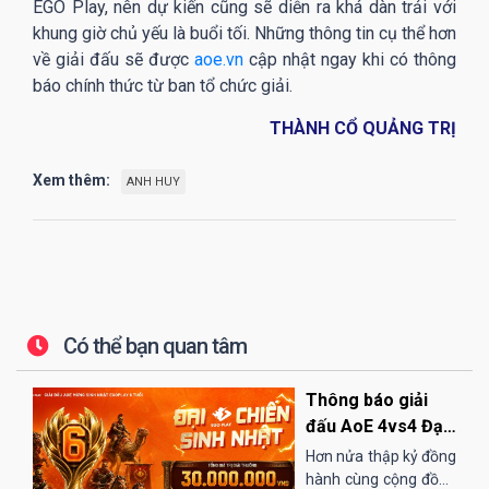
EGO Play, nên dự kiến cũng sẽ diễn ra khá dàn trải với
khung giờ chủ yếu là buổi tối. Những thông tin cụ thể hơn
về giải đấu sẽ được
aoe.vn
cập nhật ngay khi có thông
báo chính thức từ ban tổ chức giải.
THÀNH CỔ QUẢNG TRỊ
Xem thêm:
ANH HUY
Có thể bạn quan tâm
Thông báo giải
đấu AoE 4vs4 Đại
Chiến Sinh Nhật
Hơn nửa thập kỷ đồng
EGOPLAY
hành cùng cộng đồng