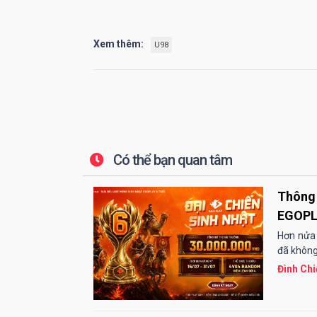
Xem thêm:
U98
Có thể bạn quan tâm
Thông 
EGOP
Hơn nửa
đã không
Đình Chi