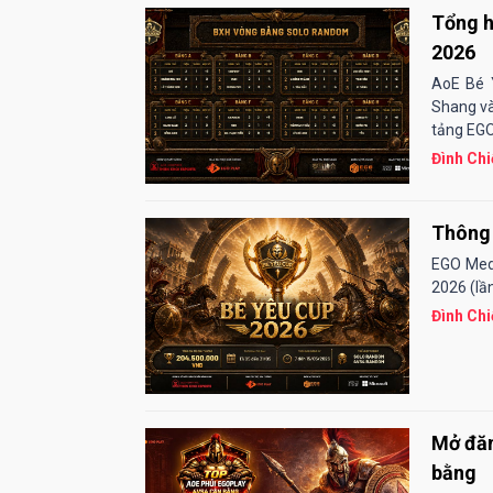
Tổng h
2026
AoE Bé 
Shang và
tảng EGO
Đình Chi
Thông 
EGO Medi
2026 (lần
Đình Chi
Mở đăn
bằng