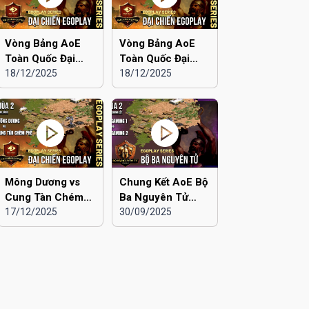
Vòng Bảng AoE
Vòng Bảng AoE
Toàn Quốc Đại
Toàn Quốc Đại
Chiến EGOPLAY
18/12/2025
Chiến EGOPLAY
18/12/2025
mùa 2 | Liên Quân
mùa 2 | Liên Quân
Hà Nội vs Hà Đông
Hà Nội vs Hải
Dương
Mông Dương vs
Chung Kết AoE Bộ
Cung Tàn Chém
Ba Nguyên Tử
Phế | Vòng Bảng
17/12/2025
mùa 2 | Viu 2 vs
30/09/2025
AoE Toàn Quốc
Viu 1
Đại Chiến
EGOPLAY mùa 2