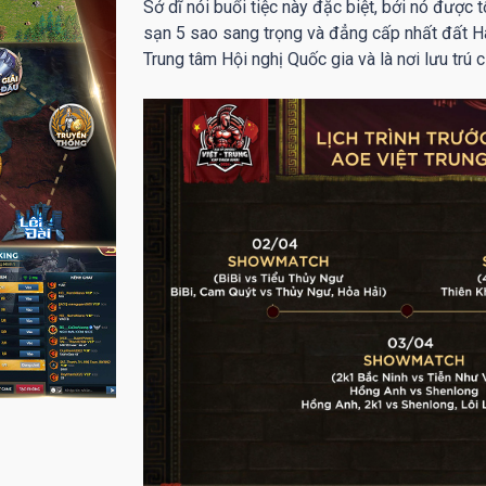
Sở dĩ nói buổi tiệc này đặc biệt, bởi nó được
sạn 5 sao sang trọng và đẳng cấp nhất đất H
Trung tâm Hội nghị Quốc gia và là nơi lưu trú