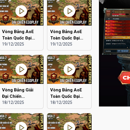
Vòng Bảng AoE
Vòng Bảng AoE
Toàn Quốc Đại
Toàn Quốc Đại
Chiến EGOPLAY
19/12/2025
Chiến EGOPLAY
19/12/2025
mùa 2 | Aoe Đam
mùa 2 | Japan vs
Mê vs Quảng Ninh
Ninh Bình
Vòng Bảng Giải
Vòng Bảng AoE
Đại Chiến
Toàn Quốc Đại
EGOPLAY mùa 2 |
18/12/2025
Chiến EGOPLAY
18/12/2025
Hải Phòng vs Ninh
mùa 2 | Japan vs
Bình
Hải Phòng