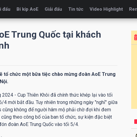
i đấu
Bí kíp AoE
Giải đấu
Tin tức
Video Highlight
Re
oE Trung Quốc tại khách
ành
 sẽ tổ chức một bữa tiệc chào mừng đoàn AoE Trung
Nội.
 2024 - Cup Thiên Khôi đã chính thức khép lại vào tối
6/4 mới bắt đầu. Tuy nhiên trong những ngày "nghỉ" giữa
rts cũng không để người hâm mộ phải chờ đợi khi đem
 cũng theo công bố của ban tổ chức, sự kiện đặc biệt
 đón đoàn AoE Trung Quốc vào tối 5/4.