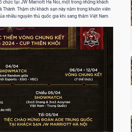
 tổ chức tại JW Marriott Ha Noi, một trong những khách
à Thành. Thậm chí khách sạn này nằm trong khuôn viên
 của nhiều nguyên thủ quốc gia khi sang thăm Việt Nam.