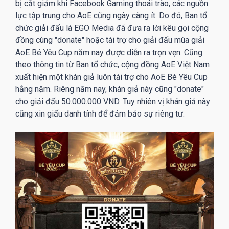
bị cắt giảm khi Facebook Gaming thoái trào, các nguồn
lực tập trung cho AoE cũng ngày càng ít. Do đó, Ban tổ
chức giải đấu là EGO Media đã đưa ra lời kêu gọi cộng
đồng cùng "donate" hoặc tài trợ cho giải đấu mùa giải
AoE Bé Yêu Cup năm nay được diễn ra trọn vẹn. Cũng
theo thông tin từ Ban tổ chức, cộng đồng AoE Việt Nam
xuất hiện một khán giả luôn tài trợ cho AoE Bé Yêu Cup
hằng năm. Riêng năm nay, khán giả này cũng "donate"
cho giải đấu 50.000.000 VND. Tuy nhiên vị khán giả này
cũng xin giấu danh tính để đảm bảo sự riêng tư.