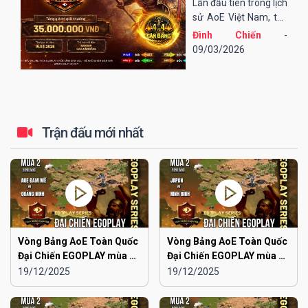
EGOPLAY - 4vs4
Lần đầu tiên trong lịch
Cân bằng
sử AoE Việt Nam, thể
thức "4vs4 Cân bằng"
Đình Chiến
-
được áp dụng trong
09/03/2026
một giải đấu, đó chính
là giải đấu Top AoE
Phủi EGOPLAY - 4vs4
Cân bằng...
Trận đấu mới nhất
Vòng Bảng AoE Toàn Quốc
Vòng Bảng AoE Toàn Quốc
Đại Chiến EGOPLAY mùa 2 |
Đại Chiến EGOPLAY mùa 2 |
Aoe Đam Mê vs Quảng
Japan vs Ninh Bình
19/12/2025
19/12/2025
Ninh