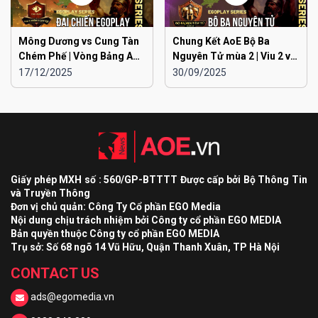
Mông Dương vs Cung Tàn
Chung Kết AoE Bộ Ba
Chém Phế | Vòng Bảng AoE
Nguyên Tử mùa 2 | Viu 2 vs
Toàn Quốc Đại Chiến
Viu 1
17/12/2025
30/09/2025
EGOPLAY mùa 2
Giấy phép MXH số : 560/GP-BTTTT Được cấp bởi Bộ Thông Tin
và Truyền Thông
Đơn vị chủ quản: Công Ty Cổ phần EGO Media
Nội dung chịu trách nhiệm bởi Công ty cổ phần EGO MEDIA
Bản quyền thuộc Công ty cổ phần EGO MEDIA
Trụ sở: Số 68 ngõ 14 Vũ Hữu, Quận Thanh Xuân, TP Hà Nội
CONTACT US
ads@egomedia.vn