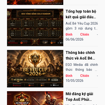
ngừng nỗ lực và cải
tiến để mang đến một
Tổng hợp toàn bộ
sân chơi...
kết quả giải đấu
AoE Bé Yêu Cup
AoE Bé Yêu Cup 2026
2026
gồm 3 nội dung thi
đấu: Solo Random,
Đình Chiến
-
Solo Shang và 4vs4
06/06/2026
Random. Vòng sơ loại
đến tứ kết thi đấu
Thông báo chính
Online qua nền tảng
EGOPLAY, các trận
thức về AoE Bé
bán kết và chung...
Yêu Cup 2026
EGO Media đã chính
thức thông báo tổ
chức giải đấu AoE Bé
Đình Chiến
-
Yêu Cup 2026 (lần
10/05/2026
thứ 13).
Mở đăng ký giải
Top AoE Phủi