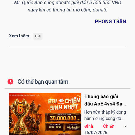
Mr. Quốc Anh cũng donate giải đấu 5.555.555 VND
ngay khi có thông tin mở cổng donate
PHONG TRẦN
Xem thêm:
U98
Có thể bạn quan tâm
Thông báo giải
đấu AoE 4vs4 Đại
Chiến Sinh Nhật
Hơn nửa thập kỷ đồng
EGOPLAY
hành cùng cộng đồng
AoE Việt Nam,
Đình Chiến
-
EGOPLAY đã không
15/07/2026