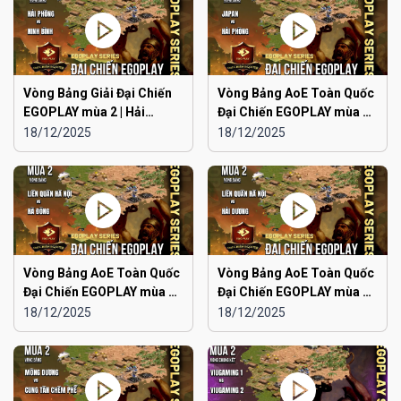
Vòng Bảng Giải Đại Chiến
Vòng Bảng AoE Toàn Quốc
EGOPLAY mùa 2 | Hải
Đại Chiến EGOPLAY mùa 2 |
Phòng vs Ninh Bình
Japan vs Hải Phòng
18/12/2025
18/12/2025
Vòng Bảng AoE Toàn Quốc
Vòng Bảng AoE Toàn Quốc
Đại Chiến EGOPLAY mùa 2 |
Đại Chiến EGOPLAY mùa 2 |
Liên Quân Hà Nội vs Hà
Liên Quân Hà Nội vs Hải
18/12/2025
18/12/2025
Đông
Dương