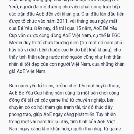
Yêu), người đã mở đường cho việc phát sóng trực tiếp
các trận đấu AoE đến với khán giả. Giải đấu lần đầu tiên
được tổ chức vào năm 2011, vài tháng sau ngày mất
của Bé Yêu. Đến nay, đã trải qua 15 năm, AoE Bé Yêu
Cup vẫn được cộng đồng AoE Việt Nam, cụ thể là EGO
Media duy trì tổ chức thường niên (trừ một số năm phải
hủy bỏ vì dịch bệnh hoặc các lý do bất khả kháng), cho
thấy tinh thần uống nước nhớ nguồn cũng như tinh thần
nhân ái tốt đẹp của con người Việt Nam, của những khán
giả AoE Việt Nam.
Bên cạnh yếu tố tri ân, tưởng nhớ đến một huyền thoại,
AoE Bé Yêu Cup hằng năm cũng là một sân chơi cộng
đồng để tất cả các game thủ từ chuyên nghiệp, bán
chuyên có cơ hội tham gia tranh tài, từ đó thúc đẩy
phong trào, giúp AoE ngày càng phát triển. Tuy nhiên
trong một vài năm trở lại đây, tình hình của AoE Việt
Nam ngày càng khó khăn hơn, nguồn thu nhập từ game