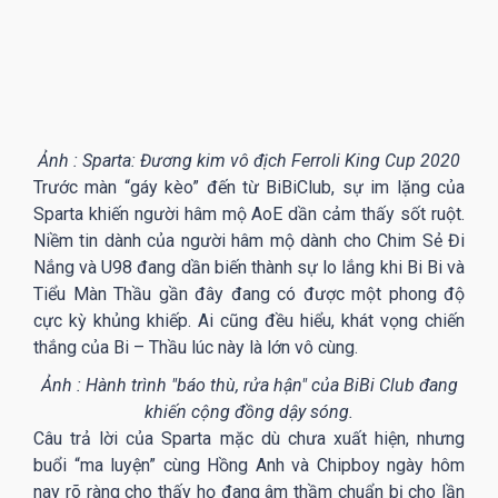
Ảnh : Sparta: Đương kim vô địch Ferroli King Cup 2020
Trước màn “gáy kèo” đến từ BiBiClub, sự im lặng của
Sparta khiến người hâm mộ AoE dần cảm thấy sốt ruột.
Niềm tin dành của người hâm mộ dành cho Chim Sẻ Đi
Nắng và U98 đang dần biến thành sự lo lắng khi Bi Bi và
Tiểu Màn Thầu gần đây đang có được một phong độ
cực kỳ khủng khiếp. Ai cũng đều hiểu, khát vọng chiến
thắng của Bi – Thầu lúc này là lớn vô cùng.
Ảnh : Hành trình "báo thù, rửa hận" của BiBi Club đang
khiến cộng đồng dậy sóng.
Câu trả lời của Sparta mặc dù chưa xuất hiện, nhưng
buổi “ma luyện” cùng Hồng Anh và Chipboy ngày hôm
nay rõ ràng cho thấy họ đang âm thầm chuẩn bị cho lần