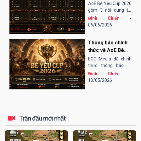
AoE Bé Yêu Cup
AoE Bé Yêu Cup 2026
2026
gồm 3 nội dung thi
đấu: Solo Random,
Đình Chiến
-
Solo Shang và 4vs4
06/06/2026
Random. Vòng sơ loại
đến tứ kết thi đấu
Thông báo chính
Online qua nền tảng
EGOPLAY, các trận
thức về AoE Bé
bán kết và chung...
Yêu Cup 2026
EGO Media đã chính
thức thông báo tổ
chức giải đấu AoE Bé
Đình Chiến
-
Yêu Cup 2026 (lần
10/05/2026
thứ 13).
Trận đấu mới nhất