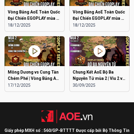
Vòng Bảng AoE Toàn Quốc
Vòng Bảng AoE Toàn Quốc
Đại Chiến EGOPLAY mùa 2 |
Đại Chiến EGOPLAY mùa 2 |
Liên Quân Hà Nội vs Hà
Liên Quân Hà Nội vs Hải
18/12/2025
18/12/2025
Đông
Dương
Mông Dương vs Cung Tàn
Chung Kết AoE Bộ Ba
Chém Phế | Vòng Bảng AoE
Nguyên Tử mùa 2 | Viu 2 vs
Toàn Quốc Đại Chiến
Viu 1
17/12/2025
30/09/2025
EGOPLAY mùa 2
Giấy phép MXH số : 560/GP-BTTTT Được cấp bởi Bộ Thông Tin