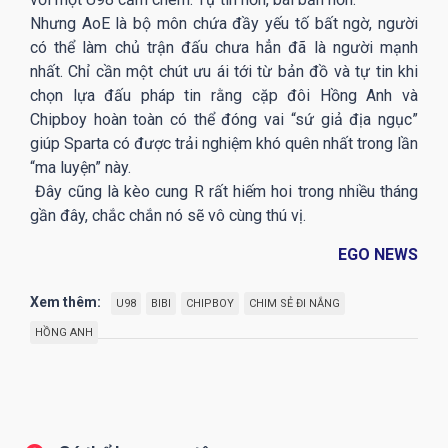
Nhưng AoE là bộ môn chứa đầy yếu tố bất ngờ, người
có thể làm chủ trận đấu chưa hẳn đã là người mạnh
nhất. Chỉ cần một chút ưu ái tới từ bản đồ và tự tin khi
chọn lựa đấu pháp tin rằng cặp đôi Hồng Anh và
Chipboy hoàn toàn có thể đóng vai “sứ giả địa ngục”
giúp Sparta có được trải nghiệm khó quên nhất trong lần
“ma luyện” này.
Đây cũng là kèo cung R rất hiếm hoi trong nhiều tháng
gần đây, chắc chắn nó sẽ vô cùng thú vị.
EGO NEWS
Xem thêm:
U98
BIBI
CHIPBOY
CHIM SẺ ĐI NẮNG
HỒNG ANH