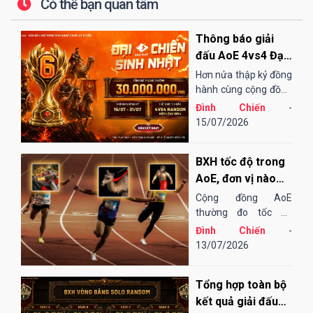
Có thể bạn quan tâm
Thông báo giải
đấu AoE 4vs4 Đại
Chiến Sinh Nhật
Hơn nửa thập kỷ đồng
EGOPLAY
hành cùng cộng đồng
AoE Việt Nam,
Đình Chiến
-
EGOPLAY đã không
15/07/2026
ngừng nỗ lực và cải
tiến để mang đến một
BXH tốc độ trong
sân chơi...
AoE, đơn vị nào
"chạy" nhanh
Cộng đồng AoE
nhất?
thường đo tốc độ
chạy của các đơn vị
Đình Chiến
-
bằng cảm tính hoặc
13/07/2026
những bài "test". Điều
đó cũng khá thú vị,
Tổng hợp toàn bộ
song đôi khi lại không
thu hoạch được...
kết quả giải đấu