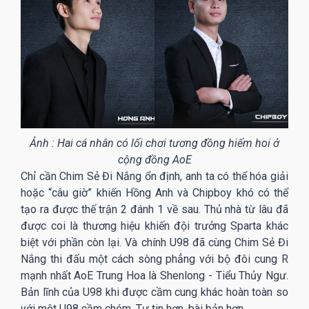
Ảnh : Hai cá nhân có lối chơi tương đồng hiếm hoi ở
cộng đồng AoE
Chỉ cần Chim Sẻ Đi Nắng ổn định, anh ta có thể hóa giải
hoặc “câu giờ” khiến Hồng Anh và Chipboy khó có thể
tạo ra được thế trận 2 đánh 1 về sau. Thủ nhà từ lâu đã
được coi là thương hiệu khiến đội trưởng Sparta khác
biệt với phần còn lại. Và chính U98 đã cùng Chim Sẻ Đi
Nắng thi đấu một cách sòng phẳng với bộ đôi cung R
mạnh nhất AoE Trung Hoa là Shenlong - Tiểu Thủy Ngư.
Bản lĩnh của U98 khi được cầm cung khác hoàn toàn so
với một U98 cầm chém. Tự tin hơn, bài bản hơn.