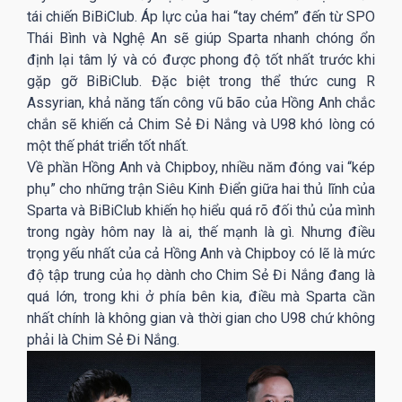
tái chiến BiBiClub. Áp lực của hai “tay chém” đến từ SPO
Thái Bình và Nghệ An sẽ giúp Sparta nhanh chóng ổn
định lại tâm lý và có được phong độ tốt nhất trước khi
gặp gỡ BiBiClub. Đặc biệt trong thể thức cung R
Assyrian, khả năng tấn công vũ bão của Hồng Anh chắc
chắn sẽ khiến cả Chim Sẻ Đi Nắng và U98 khó lòng có
một thế phát triển tốt nhất.
Về phần Hồng Anh và Chipboy, nhiều năm đóng vai “kép
phụ” cho những trận Siêu Kinh Điển giữa hai thủ lĩnh của
Sparta và BiBiClub khiến họ hiểu quá rõ đối thủ của mình
trong ngày hôm nay là ai, thế mạnh là gì. Nhưng điều
trọng yếu nhất của cả Hồng Anh và Chipboy có lẽ là mức
độ tập trung của họ dành cho Chim Sẻ Đi Nắng đang là
quá lớn, trong khi ở phía bên kia, điều mà Sparta cần
nhất chính là không gian và thời gian cho U98 chứ không
phải là Chim Sẻ Đi Nắng.