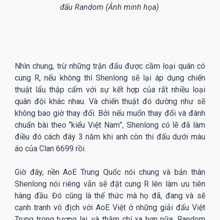
đấu Random (Ảnh minh họa)
Nhìn chung, trừ những trận đấu được cầm loại quân có
cung R, nếu không thì Shenlong sẽ lại áp dụng chiến
thuật lẩu thập cẩm với sự kết hợp của rất nhiều loại
quân đội khác nhau. Và chiến thuật đó dường như sẽ
không bao giờ thay đổi. Bởi nếu muốn thay đổi và đánh
chuẩn bài theo “kiểu Việt Nam”, Shenlong có lẽ đã làm
điều đó cách đây 3 năm khi anh còn thi đấu dưới màu
áo của Clan 6699 rồi.
Giờ đây, nền AoE Trung Quốc nói chung và bản thân
Shenlong nói riêng vẫn sẽ đặt cung R lên làm ưu tiên
hàng đầu. Đó cũng là thể thức mà họ đã, đang và sẽ
cạnh tranh vô địch với AoE Việt ở những giải đấu Việt
Trung trong tương lai, và thậm chí xa hơn nữa. Random