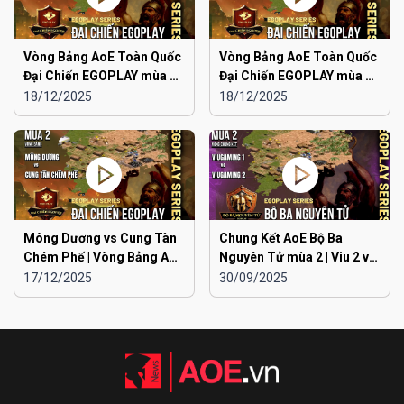
Vòng Bảng AoE Toàn Quốc
Vòng Bảng AoE Toàn Quốc
Đại Chiến EGOPLAY mùa 2 |
Đại Chiến EGOPLAY mùa 2 |
Liên Quân Hà Nội vs Hà
Liên Quân Hà Nội vs Hải
18/12/2025
18/12/2025
Đông
Dương
Mông Dương vs Cung Tàn
Chung Kết AoE Bộ Ba
Chém Phế | Vòng Bảng AoE
Nguyên Tử mùa 2 | Viu 2 vs
Toàn Quốc Đại Chiến
Viu 1
17/12/2025
30/09/2025
EGOPLAY mùa 2