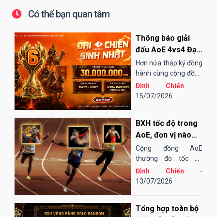
Có thể bạn quan tâm
Thông báo giải
đấu AoE 4vs4 Đại
Chiến Sinh Nhật
Hơn nửa thập kỷ đồng
EGOPLAY
hành cùng cộng đồng
AoE Việt Nam,
Đình Chiến
-
EGOPLAY đã không
15/07/2026
ngừng nỗ lực và cải
tiến để mang đến một
BXH tốc độ trong
sân chơi...
AoE, đơn vị nào
"chạy" nhanh
Cộng đồng AoE
nhất?
thường đo tốc độ
chạy của các đơn vị
Đình Chiến
-
bằng cảm tính hoặc
13/07/2026
những bài "test". Điều
đó cũng khá thú vị,
Tổng hợp toàn bộ
song đôi khi lại không