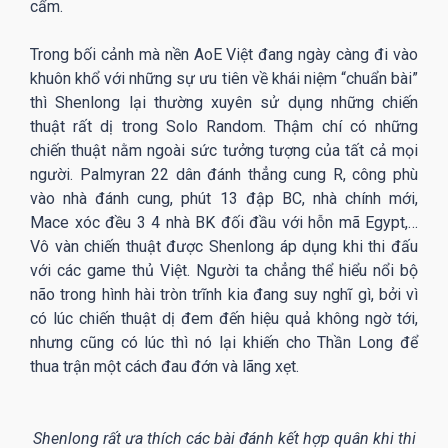
cẩm.
Trong bối cảnh mà nền AoE Việt đang ngày càng đi vào
khuôn khổ với những sự ưu tiên về khái niệm “chuẩn bài”
thì Shenlong lại thường xuyên sử dụng những chiến
thuật rất dị trong Solo Random. Thậm chí có những
chiến thuật nằm ngoài sức tưởng tượng của tất cả mọi
người. Palmyran 22 dân đánh thẳng cung R, công phù
vào nhà đánh cung, phút 13 đập BC, nhà chính mới,
Mace xóc đều 3 4 nhà BK đối đầu với hỗn mã Egypt,…
Vô vàn chiến thuật được Shenlong áp dụng khi thi đấu
với các game thủ Việt. Người ta chẳng thể hiểu nổi bộ
não trong hình hài tròn trĩnh kia đang suy nghĩ gì, bởi vì
có lúc chiến thuật dị đem đến hiệu quả không ngờ tới,
nhưng cũng có lúc thì nó lại khiến cho Thần Long để
thua trận một cách đau đớn và lãng xẹt.
Shenlong rất ưa thích các bài đánh kết hợp quân khi thi