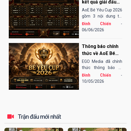
thu hoạch được...
kết quả giải đấu
AoE Bé Yêu Cup
AoE Bé Yêu Cup 2026
2026
gồm 3 nội dung thi
đấu: Solo Random,
Đình Chiến
-
Solo Shang và 4vs4
06/06/2026
Random. Vòng sơ loại
đến tứ kết thi đấu
Thông báo chính
Online qua nền tảng
EGOPLAY, các trận
thức về AoE Bé
bán kết và chung...
Yêu Cup 2026
EGO Media đã chính
thức thông báo tổ
chức giải đấu AoE Bé
Đình Chiến
-
Yêu Cup 2026 (lần
10/05/2026
thứ 13).
Trận đấu mới nhất