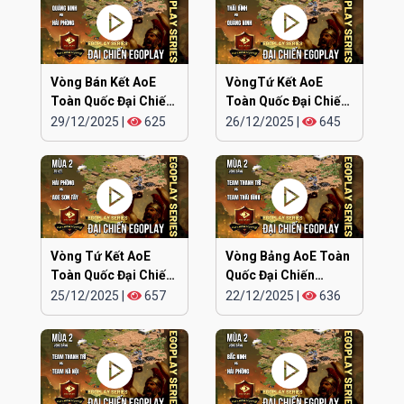
Vòng Bán Kết AoE
VòngTứ Kết AoE
Toàn Quốc Đại Chiến
Toàn Quốc Đại Chiến
EGOPLAY mùa 2 |
EGOPLAY mùa 2: Thái
29/12/2025
|
625
26/12/2025
|
645
Team Quảng Ninh vs
Bình vs Quảng Ninh
Team Hải Phòng
Vòng Tứ Kết AoE
Vòng Bảng AoE Toàn
Toàn Quốc Đại Chiến
Quốc Đại Chiến
EGOPLAY mùa 2 | Hải
EGOPLAY mùa 2
25/12/2025
|
657
22/12/2025
|
636
Phòng vs AOE Sơn
Team Thanh Trì vs
Tây
Team Thái Bình