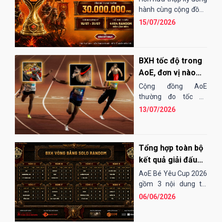
EGOPLAY
hành cùng cộng đồng
AoE Việt Nam,
15/07/2026
EGOPLAY đã không
ngừng nỗ...
BXH tốc độ trong
AoE, đơn vị nào
"chạy" nhanh
Cộng đồng AoE
nhất?
thường đo tốc độ
chạy của các đơn vị
13/07/2026
bằng cảm tính hoặc
những bài "test". Điều
đó...
Tổng hợp toàn bộ
kết quả giải đấu
AoE Bé Yêu Cup
AoE Bé Yêu Cup 2026
2026
gồm 3 nội dung thi
đấu: Solo Random,
06/06/2026
Solo Shang và 4vs4
Random. Vòng sơ loại