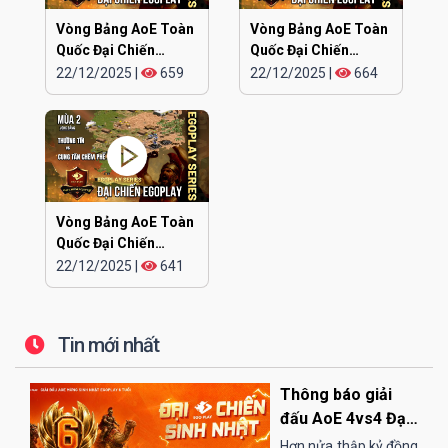
Vòng Bảng AoE Toàn
Vòng Bảng AoE Toàn
Quốc Đại Chiến
Quốc Đại Chiến
EGOPLAY mùa 2 |
EGOPLAY mùa 2 | Bắc
22/12/2025
|
659
22/12/2025
|
664
Team Thanh Trì vs
Ninh vs Hải Phòng
Team Hà Nội
Vòng Bảng AoE Toàn
Quốc Đại Chiến
EGOPLAY mùa 2 |
22/12/2025
|
641
Thường Tín vs Cung
Tàn Chém Phế
Tin mới nhất
Thông báo giải
đấu AoE 4vs4 Đại
Chiến Sinh Nhật
Hơn nửa thập kỷ đồng