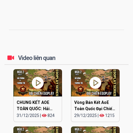
Video liên quan
CHUNG KẾT AOE
Vòng Bán Kết AoE
TOÀN QUỐC: Hải
Toàn Quốc Đại Chiến
Phòng vs Thường Tín
EGOPLAY mùa 2 |
31/12/2025
|
824
29/12/2025
|
1215
| 44 Random |
Team Hà Đông vs
30.12.2025
Team Thường Tín