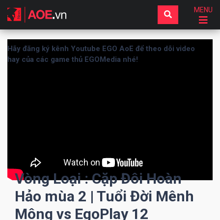
MENU
Hãy đăng ký kênh Youtube EGO AoE để theo dõi video
hay của các game thủ EGOMedia nhé!
Vòng Loại : Cặp Đôi Hoàn
Hảo mùa 2 | Tuổi Đời Mênh
Mông vs EgoPlay 12