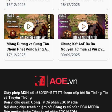
Liên Quân Hà Nội vs Hà
Liên Quân Hà Nội vs Hải
18/12/2025
18/12/2025
Đông
Dương
Mông Dương vs Cung Tàn
Chung Kết AoE Bộ Ba
Chém Phế | Vòng Bảng AoE
Nguyên Tử mùa 2 | Viu 2 vs
Toàn Quốc Đại Chiến
Viu 1
17/12/2025
30/09/2025
EGOPLAY mùa 2
Giấy phép MXH số : 560/GP-BTTTT Được cấp bởi Bộ Thông Tin
và Truyền Thông
Đơn vị chủ quản: Công Ty Cổ phần EGO Media
Nội dung chịu trách nhiệm bởi Công ty cổ phần EGO MEDIA
Bản quyền thuộc Công ty cổ phần EGO MEDIA