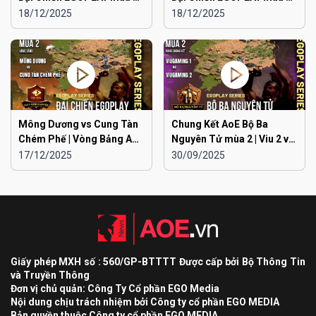
Liên Quân Hà Nội vs Hà
Liên Quân Hà Nội vs Hải
18/12/2025
18/12/2025
Đông
Dương
Mông Dương vs Cung Tàn
Chung Kết AoE Bộ Ba
Chém Phế | Vòng Bảng AoE
Nguyên Tử mùa 2 | Viu 2 vs
Toàn Quốc Đại Chiến
Viu 1
17/12/2025
30/09/2025
EGOPLAY mùa 2
Giấy phép MXH số : 560/GP-BTTTT Được cấp bởi Bộ Thông Tin
và Truyền Thông
Đơn vị chủ quản: Công Ty Cổ phần EGO Media
Nội dung chịu trách nhiệm bởi Công ty cổ phần EGO MEDIA
Bản quyền thuộc Công ty cổ phần EGO MEDIA