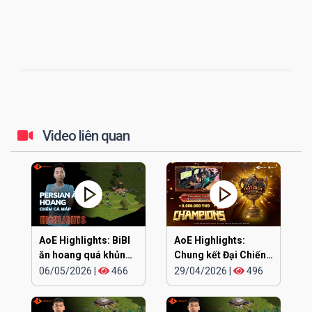
Video liên quan
AoE Highlights: BiBI
AoE Highlights:
ăn hoang quá khủng
Chung kết Đại Chiến
khiếp
Clan EGOPLAY
06/05/2026
|
466
29/04/2026
|
496