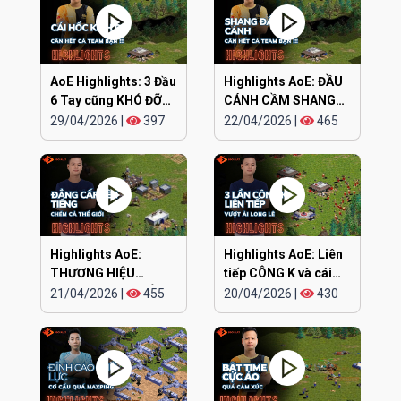
AoE Highlights: 3 Đầu
Highlights AoE: ĐẦU
6 Tay cũng KHÓ ĐỠ
CÁNH CẦM SHANG
TRẬN NÀY
KAMACHI cân hết
29/04/2026
|
397
22/04/2026
|
465
Highlights AoE:
Highlights AoE: Liên
THƯƠNG HIỆU
tiếp CÔNG K và cái
CHIPBOY CHÓ ĐIÊN
kết
21/04/2026
|
455
20/04/2026
|
430
lên tiếng