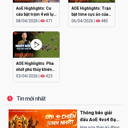
AoE Highlights: Cơ
AOE Highlights: Trận
cấu bật trộm 4 với lực
bật time cực ảo của
siêu khỏe
CHIP
08/04/2026
|
471
06/04/2026
|
485
AOE Highlights: Pha
nhốt phù thủy khiến
TMT vỡ mộng
03/04/2026
|
423
Tin mới nhất
Thông báo giải
đấu AoE 4vs4 Đại
Chiến Sinh Nhật
Hơn nửa thập kỷ đồng