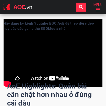
MENU
Hãy đăng ký kênh Youtube EGO AoE để theo dõi video
hay của các game thủ EGOMedia nhé!
AoE Highlights: Quân bài
cân chặt hơn nhau ở đúng
cái đầu