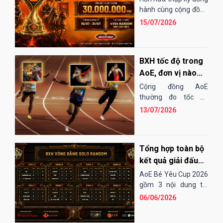
EGOPLAY
hành cùng cộng đồng
AoE Việt Nam,
15/07/2026
EGOPLAY đã không
ngừng nỗ...
BXH tốc độ trong
AoE, đơn vị nào
"chạy" nhanh
Cộng đồng AoE
nhất?
thường đo tốc độ
chạy của các đơn vị
13/07/2026
bằng cảm tính hoặc
những bài "test". Điều
đó...
Tổng hợp toàn bộ
kết quả giải đấu
AoE Bé Yêu Cup
AoE Bé Yêu Cup 2026
2026
gồm 3 nội dung thi
đấu: Solo Random,
06/06/2026
Solo Shang và 4vs4
Random. Vòng sơ loại