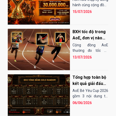
EGOPLAY
hành cùng cộng đồng
AoE Việt Nam,
15/07/2026
EGOPLAY đã không
ngừng nỗ...
BXH tốc độ trong
AoE, đơn vị nào
"chạy" nhanh
Cộng đồng AoE
nhất?
thường đo tốc độ
chạy của các đơn vị
13/07/2026
bằng cảm tính hoặc
những bài "test". Điều
đó...
Tổng hợp toàn bộ
kết quả giải đấu
AoE Bé Yêu Cup
AoE Bé Yêu Cup 2026
2026
gồm 3 nội dung thi
đấu: Solo Random,
06/06/2026
Solo Shang và 4vs4
Random. Vòng sơ loại