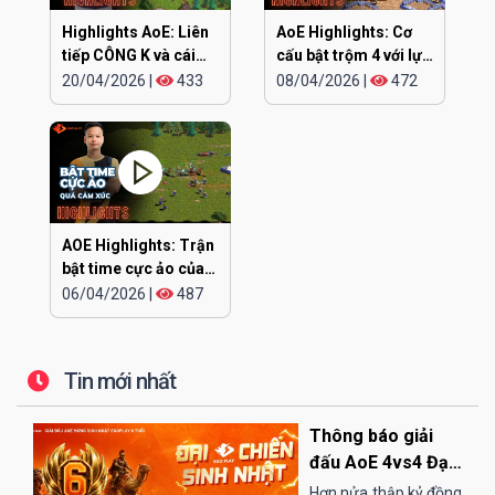
Highlights AoE: Liên
AoE Highlights: Cơ
tiếp CÔNG K và cái
cấu bật trộm 4 với lực
kết
siêu khỏe
20/04/2026
|
433
08/04/2026
|
472
AOE Highlights: Trận
bật time cực ảo của
CHIP
06/04/2026
|
487
Tin mới nhất
Thông báo giải
đấu AoE 4vs4 Đại
Chiến Sinh Nhật
Hơn nửa thập kỷ đồng