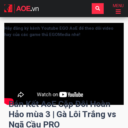
MENU
Hãy đăng ký kênh Youtube EGO AoE để theo dõi video
hay của các game thủ EGOMedia nhé!
Bán Kết AoE Cặp Đôi Hoàn
Hảo mùa 3 | Gà Lôi Trắng vs
Ngã Cầu PRO