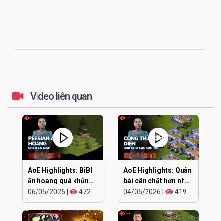
Video liên quan
AoE Highlights: BiBI
AoE Highlights: Quân
ăn hoang quá khủng
bài cân chặt hơn nhau
khiếp
ở đúng cái đầu
06/05/2026
|
472
04/05/2026
|
419