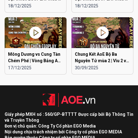
Liên Quân Hà Nội vs Hà
Liên Quân Hà Nội vs Hải
18/12/2025
18/12/2025
Đông
Dương
Mông Dương vs Cung Tàn
Chung Kết AoE Bộ Ba
Chém Phế | Vòng Bảng AoE
Nguyên Tử mùa 2 | Viu 2 vs
Toàn Quốc Đại Chiến
Viu 1
17/12/2025
30/09/2025
EGOPLAY mùa 2
Giấy phép MXH số : 560/GP-BTTTT Được cấp bởi Bộ Thông Tin
và Truyền Thông
Đơn vị chủ quản: Công Ty Cổ phần EGO Media
Nội dung chịu trách nhiệm bởi Công ty cổ phần EGO MEDIA
Bản quyền thuộc Công ty cổ phần EGO MEDIA