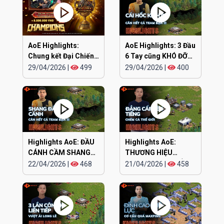
AoE Highlights:
AoE Highlights: 3 Đầu
Chung kết Đại Chiến
6 Tay cũng KHÓ ĐỠ
Clan EGOPLAY
TRẬN NÀY
29/04/2026
|
499
29/04/2026
|
400
Highlights AoE: ĐẦU
Highlights AoE:
CÁNH CẦM SHANG
THƯƠNG HIỆU
KAMACHI cân hết
CHIPBOY CHÓ ĐIÊN
22/04/2026
|
468
21/04/2026
|
458
lên tiếng