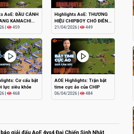
hts AoE: ĐẦU CÁNH
Highlights AoE: THƯƠNG
ANG KAMACHI
HIỆU CHIPBOY CHÓ ĐIÊN
26
|
459
lên tiếng
21/04/2026
|
449
lights: Cơ cấu bật
AOE Highlights: Trận bật
ới lực siêu khỏe
time cực ảo của CHIP
26
|
468
06/04/2026
|
484
báo giải đấu AoE 4vs4 Đại Chiến Sinh Nhật