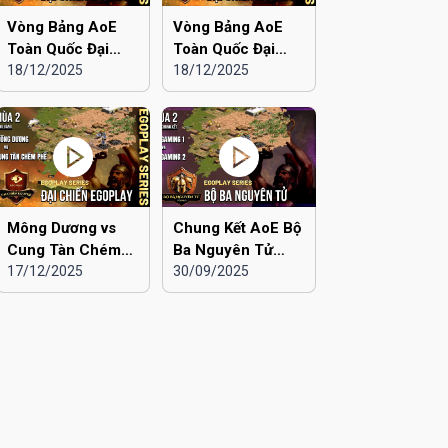
Vòng Bảng AoE
Vòng Bảng AoE
Toàn Quốc Đại
Toàn Quốc Đại
Chiến EGOPLAY
18/12/2025
Chiến EGOPLAY
18/12/2025
mùa 2 | Liên Quân
mùa 2 | Liên Quân
Hà Nội vs Hà Đông
Hà Nội vs Hải
Dương
Mông Dương vs
Chung Kết AoE Bộ
Cung Tàn Chém
Ba Nguyên Tử
Phế | Vòng Bảng
17/12/2025
mùa 2 | Viu 2 vs
30/09/2025
AoE Toàn Quốc
Viu 1
Đại Chiến
EGOPLAY mùa 2