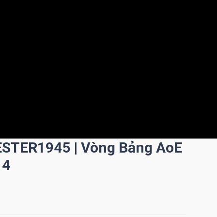
STER1945 | Vòng Bảng AoE
 4