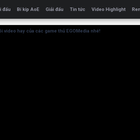
i đấu
Bí kíp AoE
Giải đấu
Tin tức
Video Highlight
Re
i video hay của các game thủ EGOMedia nhé!