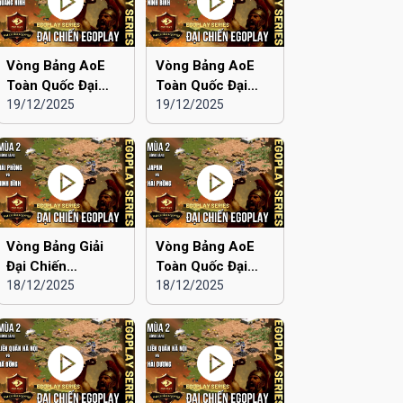
Vòng Bảng AoE
Vòng Bảng AoE
Toàn Quốc Đại
Toàn Quốc Đại
Chiến EGOPLAY
19/12/2025
Chiến EGOPLAY
19/12/2025
mùa 2 | Aoe Đam
mùa 2 | Japan vs
Mê vs Quảng Ninh
Ninh Bình
Vòng Bảng Giải
Vòng Bảng AoE
Đại Chiến
Toàn Quốc Đại
EGOPLAY mùa 2 |
18/12/2025
Chiến EGOPLAY
18/12/2025
Hải Phòng vs Ninh
mùa 2 | Japan vs
Bình
Hải Phòng