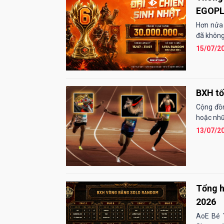
EGOP
Hơn nửa
đã không
15/07/2
BXH tố
Cộng đồn
hoặc nhữn
13/07/2
Tổng h
2026
AoE Bé 