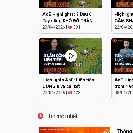
AoE Highlights: 3 Đầu 6
Highlig
Tay cũng KHÓ ĐỠ TRẬN
CẦM SH
NÀY
29/04/2026
|
391
cân hết
22/04/20
Highlights AoE: Liên tiếp
AoE High
CÔNG K và cái kết
trộm 4 v
20/04/2026
|
423
08/04/20
Tin mới nhất
Thông 