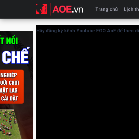
Trang chủ
Lịch th
Hãy đăng ký kênh Youtube EGO AoE để theo dõ