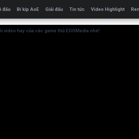
i đấu
Bí kíp AoE
Giải đấu
Tin tức
Video Highlight
Re
i video hay của các game thủ EGOMedia nhé!