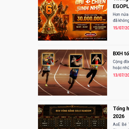
EGOP
Hơn nửa
đã không
15/07/2
BXH tố
Cộng đồn
hoặc nhữn
13/07/2
Tổng h
2026
AoE Bé 