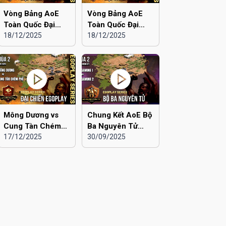
Vòng Bảng AoE
Vòng Bảng AoE
Toàn Quốc Đại
Toàn Quốc Đại
Chiến EGOPLAY
18/12/2025
Chiến EGOPLAY
18/12/2025
mùa 2 | Liên Quân
mùa 2 | Liên Quân
Hà Nội vs Hà Đông
Hà Nội vs Hải
Dương
Mông Dương vs
Chung Kết AoE Bộ
Cung Tàn Chém
Ba Nguyên Tử
Phế | Vòng Bảng
17/12/2025
mùa 2 | Viu 2 vs
30/09/2025
AoE Toàn Quốc
Viu 1
Đại Chiến
EGOPLAY mùa 2