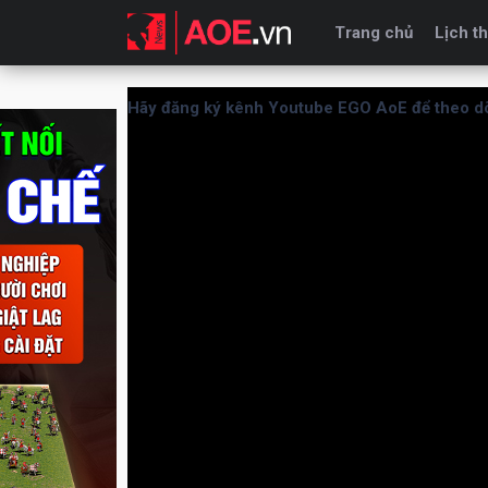
Trang chủ
Lịch th
Hãy đăng ký kênh Youtube EGO AoE để theo dõ