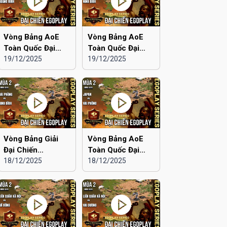
Vòng Bảng AoE
Vòng Bảng AoE
Toàn Quốc Đại
Toàn Quốc Đại
Chiến EGOPLAY
19/12/2025
Chiến EGOPLAY
19/12/2025
mùa 2 | Aoe Đam
mùa 2 | Japan vs
Mê vs Quảng Ninh
Ninh Bình
Vòng Bảng Giải
Vòng Bảng AoE
Đại Chiến
Toàn Quốc Đại
EGOPLAY mùa 2 |
18/12/2025
Chiến EGOPLAY
18/12/2025
Hải Phòng vs Ninh
mùa 2 | Japan vs
Bình
Hải Phòng