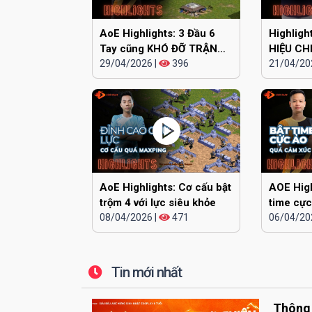
AoE Highlights: 3 Đầu 6
Highlig
Tay cũng KHÓ ĐỠ TRẬN
HIỆU CH
NÀY
29/04/2026
|
396
lên tiếng
21/04/20
AoE Highlights: Cơ cấu bật
AOE High
trộm 4 với lực siêu khỏe
time cực
08/04/2026
|
471
06/04/20
Tin mới nhất
Thông 