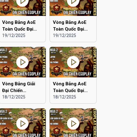
Vòng Bảng AoE
Vòng Bảng AoE
Toàn Quốc Đại
Toàn Quốc Đại
Chiến EGOPLAY
19/12/2025
Chiến EGOPLAY
19/12/2025
mùa 2 | Aoe Đam
mùa 2 | Japan vs
Mê vs Quảng Ninh
Ninh Bình
Vòng Bảng Giải
Vòng Bảng AoE
Đại Chiến
Toàn Quốc Đại
EGOPLAY mùa 2 |
18/12/2025
Chiến EGOPLAY
18/12/2025
Hải Phòng vs Ninh
mùa 2 | Japan vs
Bình
Hải Phòng