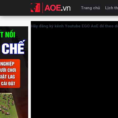
Trang chủ
Lịch th
Hãy đăng ký kênh Youtube EGO AoE để theo dõ