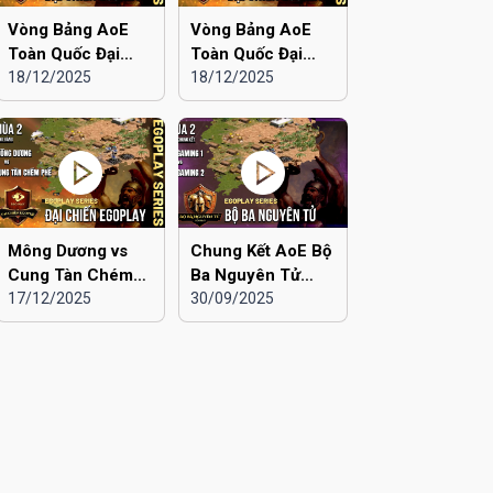
Vòng Bảng AoE
Vòng Bảng AoE
Toàn Quốc Đại
Toàn Quốc Đại
Chiến EGOPLAY
18/12/2025
Chiến EGOPLAY
18/12/2025
mùa 2 | Liên Quân
mùa 2 | Liên Quân
Hà Nội vs Hà Đông
Hà Nội vs Hải
Dương
Mông Dương vs
Chung Kết AoE Bộ
Cung Tàn Chém
Ba Nguyên Tử
Phế | Vòng Bảng
17/12/2025
mùa 2 | Viu 2 vs
30/09/2025
AoE Toàn Quốc
Viu 1
Đại Chiến
EGOPLAY mùa 2