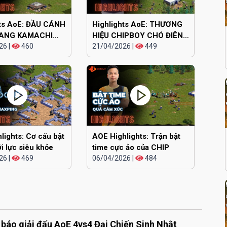
hts AoE: ĐẦU CÁNH
Highlights AoE: THƯƠNG
ANG KAMACHI
HIỆU CHIPBOY CHÓ ĐIÊN
26
|
460
lên tiếng
21/04/2026
|
449
lights: Cơ cấu bật
AOE Highlights: Trận bật
ới lực siêu khỏe
time cực ảo của CHIP
26
|
469
06/04/2026
|
484
báo giải đấu AoE 4vs4 Đại Chiến Sinh Nhật