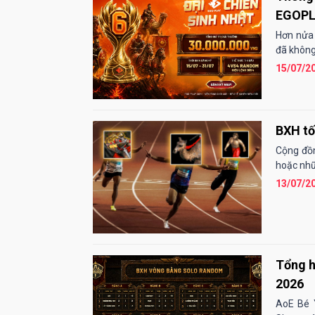
EGOP
Hơn nửa
đã không
15/07/2
BXH tố
Cộng đồn
hoặc nhữn
13/07/2
Tổng h
2026
AoE Bé 