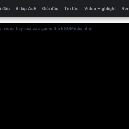
i đấu
Bí kíp AoE
Giải đấu
Tin tức
Video Highlight
Re
i video hay của các game thủ EGOMedia nhé!