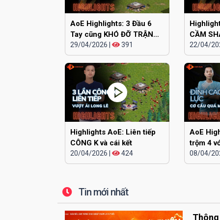
AoE Highlights: 3 Đầu 6
Highlig
Tay cũng KHÓ ĐỠ TRẬN
CẦM SH
NÀY
29/04/2026
|
391
cân hết
22/04/20
Highlights AoE: Liên tiếp
AoE High
CÔNG K và cái kết
trộm 4 v
20/04/2026
|
424
08/04/20
Tin mới nhất
Thông 