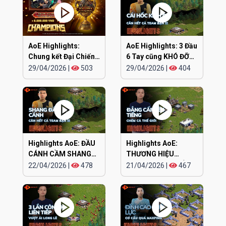
AoE Highlights:
AoE Highlights: 3 Đầu
Chung kết Đại Chiến
6 Tay cũng KHÓ ĐỠ
Clan EGOPLAY
TRẬN NÀY
29/04/2026
|
503
29/04/2026
|
404
Highlights AoE: ĐẦU
Highlights AoE:
CÁNH CẦM SHANG
THƯƠNG HIỆU
KAMACHI cân hết
CHIPBOY CHÓ ĐIÊN
22/04/2026
|
478
21/04/2026
|
467
lên tiếng