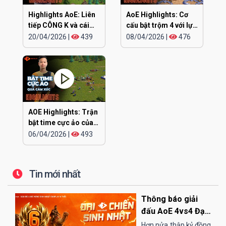
Highlights AoE: Liên
AoE Highlights: Cơ
tiếp CÔNG K và cái
cấu bật trộm 4 với lực
kết
siêu khỏe
20/04/2026
|
439
08/04/2026
|
476
AOE Highlights: Trận
bật time cực ảo của
CHIP
06/04/2026
|
493
Tin mới nhất
Thông báo giải
đấu AoE 4vs4 Đại
Chiến Sinh Nhật
Hơn nửa thập kỷ đồng