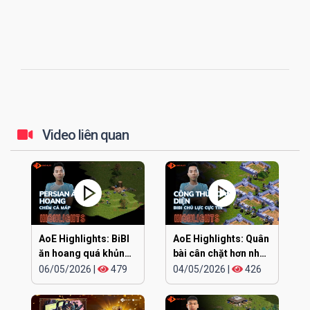
Video liên quan
AoE Highlights: BiBI
AoE Highlights: Quân
ăn hoang quá khủng
bài cân chặt hơn nhau
khiếp
ở đúng cái đầu
06/05/2026
|
479
04/05/2026
|
426