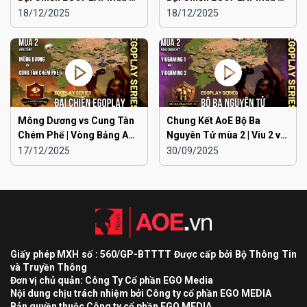
Liên Quân Hà Nội vs Hà
Liên Quân Hà Nội vs Hải
18/12/2025
18/12/2025
Đông
Dương
Mông Dương vs Cung Tàn
Chung Kết AoE Bộ Ba
Chém Phế | Vòng Bảng AoE
Nguyên Tử mùa 2 | Viu 2 vs
Toàn Quốc Đại Chiến
Viu 1
17/12/2025
30/09/2025
EGOPLAY mùa 2
Giấy phép MXH số : 560/GP-BTTTT Được cấp bởi Bộ Thông Tin
và Truyền Thông
Đơn vị chủ quản: Công Ty Cổ phần EGO Media
Nội dung chịu trách nhiệm bởi Công ty cổ phần EGO MEDIA
Bản quyền thuộc Công ty cổ phần EGO MEDIA