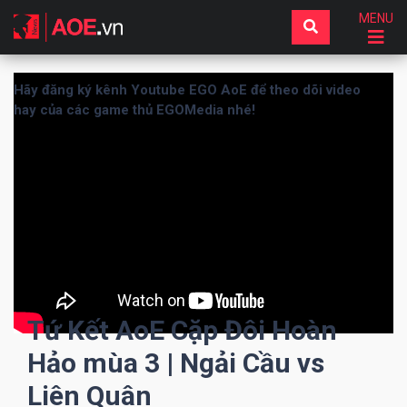
MENU
Hãy đăng ký kênh Youtube EGO AoE để theo dõi video
hay của các game thủ EGOMedia nhé!
Tứ Kết AoE Cặp Đôi Hoàn
Hảo mùa 3 | Ngải Cầu vs
Liên Quân