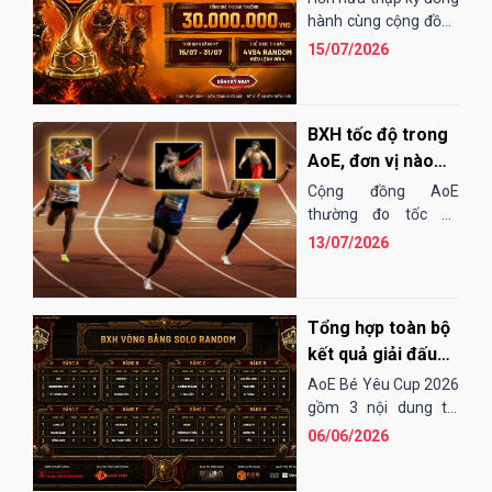
EGOPLAY
hành cùng cộng đồng
AoE Việt Nam,
15/07/2026
EGOPLAY đã không
ngừng nỗ...
BXH tốc độ trong
AoE, đơn vị nào
"chạy" nhanh
Cộng đồng AoE
nhất?
thường đo tốc độ
chạy của các đơn vị
13/07/2026
bằng cảm tính hoặc
những bài "test". Điều
đó...
Tổng hợp toàn bộ
kết quả giải đấu
AoE Bé Yêu Cup
AoE Bé Yêu Cup 2026
2026
gồm 3 nội dung thi
đấu: Solo Random,
06/06/2026
Solo Shang và 4vs4
Random. Vòng sơ loại