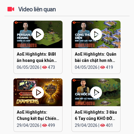
Video liên quan
AoE Highlights: BiBI
AoE Highlights: Quân
ăn hoang quá khủng
bài cân chặt hơn nhau
khiếp
ở đúng cái đầu
06/05/2026
|
473
04/05/2026
|
419
AoE Highlights:
AoE Highlights: 3 Đầu
Chung kết Đại Chiến
6 Tay cũng KHÓ ĐỠ
Clan EGOPLAY
TRẬN NÀY
29/04/2026
|
499
29/04/2026
|
401