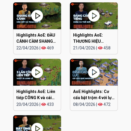
Highlights AoE: ĐẦU
Highlights AoE:
CÁNH CẦM SHANG
THƯƠNG HIỆU
KAMACHI cân hết
CHIPBOY CHÓ ĐIÊN
22/04/2026
|
469
21/04/2026
|
458
lên tiếng
Highlights AoE: Liên
AoE Highlights: Cơ
tiếp CÔNG K và cái
cấu bật trộm 4 với lực
kết
siêu khỏe
20/04/2026
|
433
08/04/2026
|
472