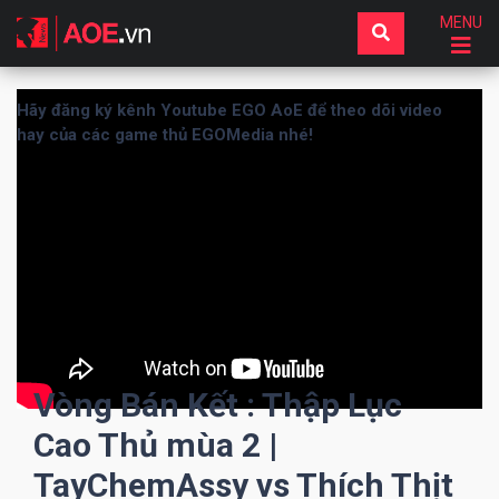
MENU
Hãy đăng ký kênh Youtube EGO AoE để theo dõi video
hay của các game thủ EGOMedia nhé!
Vòng Bán Kết : Thập Lục
Cao Thủ mùa 2 |
TayChemAssy vs Thích Thịt