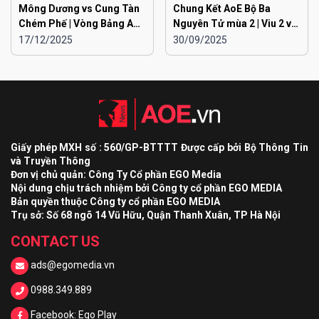
Mông Dương vs Cung Tàn
Chung Kết AoE Bộ Ba
Chém Phế | Vòng Bảng AoE
Nguyên Tử mùa 2 | Viu 2 vs
Toàn Quốc Đại Chiến
Viu 1
17/12/2025
30/09/2025
EGOPLAY mùa 2
Giấy phép MXH số : 560/GP-BTTTT Được cấp bởi Bộ Thông Tin
và Truyền Thông
Đơn vị chủ quản: Công Ty Cổ phần EGO Media
Nội dung chịu trách nhiệm bởi Công ty cổ phần EGO MEDIA
Bản quyền thuộc Công ty cổ phần EGO MEDIA
Trụ sở: Số 68 ngõ 14 Vũ Hữu, Quận Thanh Xuân, TP Hà Nội
CONTACT US
ads@egomedia.vn
0988.349.889
Facebook: Ego Play