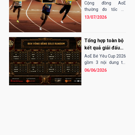
"chạy" nhanh
Cộng đồng AoE
nhất?
thường đo tốc độ
chạy của các đơn vị
13/07/2026
bằng cảm tính hoặc
những bài "test". Điều
đó...
Tổng hợp toàn bộ
kết quả giải đấu
AoE Bé Yêu Cup
AoE Bé Yêu Cup 2026
2026
gồm 3 nội dung thi
đấu: Solo Random,
06/06/2026
Solo Shang và 4vs4
Random. Vòng sơ loại
đến tứ kết thi...