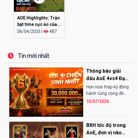
AOE Highlights: Trận
bật time cực ảo của
CHIP
06/04/2026
|
487
Tin mới nhất
Thông báo giải
đấu AoE 4vs4 Đại
Chiến Sinh Nhật
Hơn nửa thập kỷ đồng
EGOPLAY
hành cùng cộng đồng
AoE Việt Nam,
15/07/2026
EGOPLAY đã không
ngừng nỗ...
BXH tốc độ trong
AoE, đơn vị nào