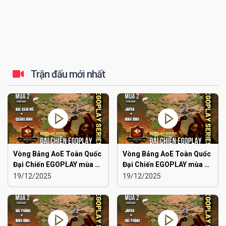
Trận đấu mới nhất
Vòng Bảng AoE Toàn Quốc
Vòng Bảng AoE Toàn Quốc
Đại Chiến EGOPLAY mùa 2 |
Đại Chiến EGOPLAY mùa 2 |
Aoe Đam Mê vs Quảng
Japan vs Ninh Bình
19/12/2025
19/12/2025
Ninh