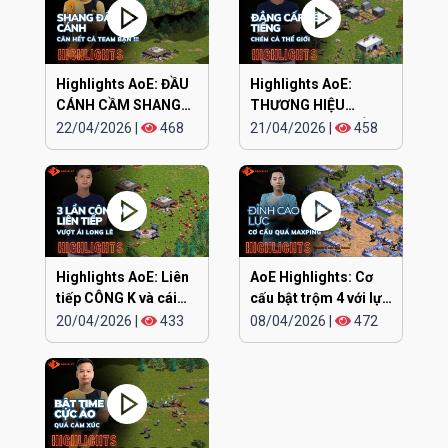
Highlights AoE: ĐẦU
Highlights AoE:
CÁNH CẦM SHANG
THƯƠNG HIỆU
KAMACHI cân hết
CHIPBOY CHÓ ĐIÊN
22/04/2026
|
468
21/04/2026
|
458
lên tiếng
Highlights AoE: Liên
AoE Highlights: Cơ
tiếp CÔNG K và cái
cấu bật trộm 4 với lực
kết
siêu khỏe
20/04/2026
|
433
08/04/2026
|
472