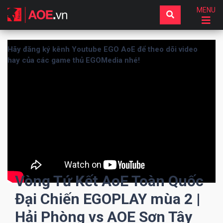
MENU
Hãy đăng ký kênh Youtube EGO AoE để theo dõi video
hay của các game thủ EGOMedia nhé!
Vòng Tứ Kết AoE Toàn Quốc
Đại Chiến EGOPLAY mùa 2 |
Hải Phòng vs AOE Sơn Tây