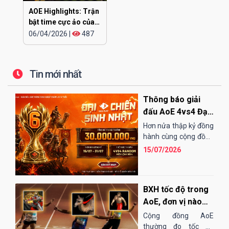
AOE Highlights: Trận
bật time cực ảo của
CHIP
06/04/2026
|
487
Tin mới nhất
Thông báo giải
đấu AoE 4vs4 Đại
Chiến Sinh Nhật
Hơn nửa thập kỷ đồng
EGOPLAY
hành cùng cộng đồng
AoE Việt Nam,
15/07/2026
EGOPLAY đã không
ngừng nỗ...
BXH tốc độ trong
AoE, đơn vị nào
"chạy" nhanh
Cộng đồng AoE
nhất?
thường đo tốc độ