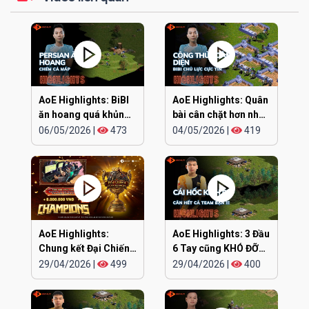
AoE Highlights: BiBI
AoE Highlights: Quân
ăn hoang quá khủng
bài cân chặt hơn nhau
khiếp
ở đúng cái đầu
06/05/2026
|
473
04/05/2026
|
419
AoE Highlights:
AoE Highlights: 3 Đầu
Chung kết Đại Chiến
6 Tay cũng KHÓ ĐỠ
Clan EGOPLAY
TRẬN NÀY
29/04/2026
|
499
29/04/2026
|
400