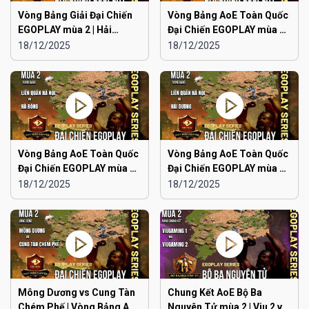
Vòng Bảng Giải Đại Chiến
Vòng Bảng AoE Toàn Quốc
EGOPLAY mùa 2 | Hải
Đại Chiến EGOPLAY mùa 2 |
Phòng vs Ninh Bình
Japan vs Hải Phòng
18/12/2025
18/12/2025
Vòng Bảng AoE Toàn Quốc
Vòng Bảng AoE Toàn Quốc
Đại Chiến EGOPLAY mùa 2 |
Đại Chiến EGOPLAY mùa 2 |
Liên Quân Hà Nội vs Hà
Liên Quân Hà Nội vs Hải
18/12/2025
18/12/2025
Đông
Dương
Mông Dương vs Cung Tàn
Chung Kết AoE Bộ Ba
Chém Phế | Vòng Bảng AoE
Nguyên Tử mùa 2 | Viu 2 vs