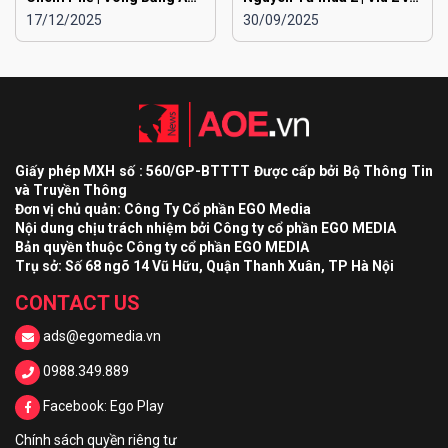
Toàn Quốc Đại Chiến
Viu 1
17/12/2025
30/09/2025
EGOPLAY mùa 2
Giấy phép MXH số : 560/GP-BTTTT Được cấp bởi Bộ Thông Tin
và Truyền Thông
Đơn vị chủ quản: Công Ty Cổ phần EGO Media
Nội dung chịu trách nhiệm bởi Công ty cổ phần EGO MEDIA
Bản quyền thuộc Công ty cổ phần EGO MEDIA
Trụ sở: Số 68 ngõ 14 Vũ Hữu, Quận Thanh Xuân, TP Hà Nội
CONTACT US
ads@egomedia.vn
0988.349.889
Facebook: Ego Play
Chính sách quyền riêng tư