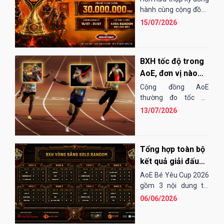
EGOPLAY
hành cùng cộng đồng
AoE Việt Nam,
15/07/2026
EGOPLAY đã không
ngừng nỗ...
BXH tốc độ trong
AoE, đơn vị nào
"chạy" nhanh
Cộng đồng AoE
nhất?
thường đo tốc độ
chạy của các đơn vị
13/07/2026
bằng cảm tính hoặc
những bài "test". Điều
đó...
Tổng hợp toàn bộ
kết quả giải đấu
AoE Bé Yêu Cup
AoE Bé Yêu Cup 2026
2026
gồm 3 nội dung thi
đấu: Solo Random,
06/06/2026
Solo Shang và 4vs4
Random. Vòng sơ loại