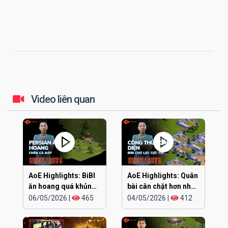
Video liên quan
AoE Highlights: BiBI
AoE Highlights: Quân
ăn hoang quá khủng
bài cân chặt hơn nhau
khiếp
ở đúng cái đầu
06/05/2026
|
465
04/05/2026
|
412