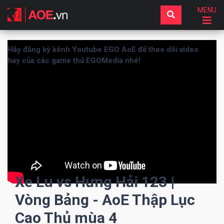
MENU
Hãy đăng ký kênh Youtube EGO AoE để theo dõi video
hay của các game thủ EGOMedia nhé!
Xe Lu vs Hưng Hải 123 |
Vòng Bảng - AoE Thập Lục
Cao Thủ mùa 4