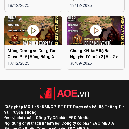
Liên Quân Hà Nội vs Hà
Liên Quân Hà Nội vs Hải
18/12/2025
18/12/2025
Đông
Dương
Mông Dương vs Cung Tàn
Chung Kết AoE Bộ Ba
Chém Phế | Vòng Bảng AoE
Nguyên Tử mùa 2 | Viu 2 vs
Toàn Quốc Đại Chiến
Viu 1
17/12/2025
30/09/2025
EGOPLAY mùa 2
Giấy phép MXH số : 560/GP-BTTTT Được cấp bởi Bộ Thông Tin
và Truyền Thông
Đơn vị chủ quản: Công Ty Cổ phần EGO Media
Nội dung chịu trách nhiệm bởi Công ty cổ phần EGO MEDIA
Bản quyền thuộc Công ty cổ phần EGO MEDIA