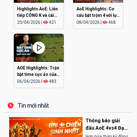
Highlights AoE: Liên
AoE Highlights: Cơ
tiếp CÔNG K và cái
cấu bật trộm 4 với lực
kết
siêu khỏe
20/04/2026
|
421
08/04/2026
|
468
AOE Highlights: Trận
bật time cực ảo của
CHIP
06/04/2026
|
483
Tin mới nhất
Thông báo giải
đấu AoE 4vs4 Đại
Chiến Sinh Nhật
Hơn nửa thập kỷ đồng