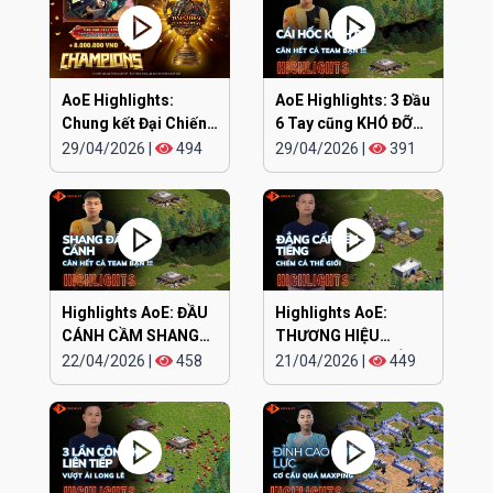
AoE Highlights:
AoE Highlights: 3 Đầu
Chung kết Đại Chiến
6 Tay cũng KHÓ ĐỠ
Clan EGOPLAY
TRẬN NÀY
29/04/2026
|
494
29/04/2026
|
391
Highlights AoE: ĐẦU
Highlights AoE:
CÁNH CẦM SHANG
THƯƠNG HIỆU
KAMACHI cân hết
CHIPBOY CHÓ ĐIÊN
22/04/2026
|
458
21/04/2026
|
449
lên tiếng