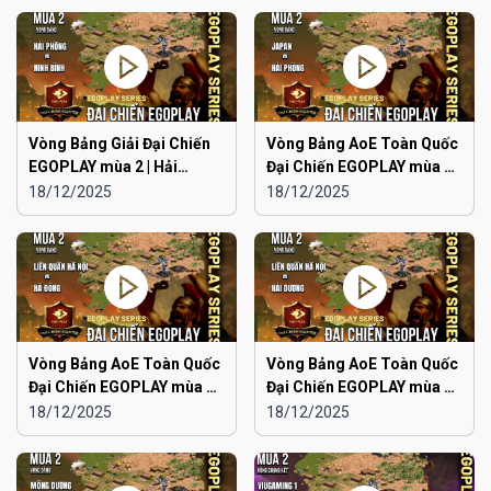
Vòng Bảng Giải Đại Chiến
Vòng Bảng AoE Toàn Quốc
EGOPLAY mùa 2 | Hải
Đại Chiến EGOPLAY mùa 2 |
Phòng vs Ninh Bình
Japan vs Hải Phòng
18/12/2025
18/12/2025
Vòng Bảng AoE Toàn Quốc
Vòng Bảng AoE Toàn Quốc
Đại Chiến EGOPLAY mùa 2 |
Đại Chiến EGOPLAY mùa 2 |
Liên Quân Hà Nội vs Hà
Liên Quân Hà Nội vs Hải
18/12/2025
18/12/2025
Đông
Dương