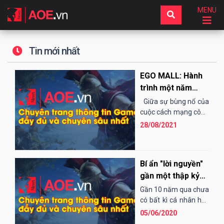
MENU
Tin mới nhất
EGO MALL: Hành
trình một năm
hình thành và phát
Giữa sự bùng nổ của
triển
cuộc cách mạng công
nghệ thời đại 4.0 và
28/08/2021
sự cạnh tranh...
Bí ẩn "lời nguyền"
gần một thập kỷ
của Bé Yêu Cup!
Gần 10 năm qua chưa
có bất kì cá nhân hay
clan nào có thể phá
05/06/2020
vỡ được lời nguyền