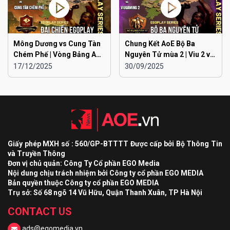
Mông Dương vs Cung Tàn
Chung Kết AoE Bộ Ba
Chém Phế | Vòng Bảng AoE
Nguyên Tử mùa 2 | Viu 2 vs
Toàn Quốc Đại Chiến
Viu 1
17/12/2025
30/09/2025
EGOPLAY mùa 2
Giấy phép MXH số : 560/GP-BTTTT Được cấp bởi Bộ Thông Tin
và Truyền Thông
Đơn vị chủ quản: Công Ty Cổ phần EGO Media
Nội dung chịu trách nhiệm bởi Công ty cổ phần EGO MEDIA
Bản quyền thuộc Công ty cổ phần EGO MEDIA
Trụ sở: Số 68 ngõ 14 Vũ Hữu, Quận Thanh Xuân, TP Hà Nội
CONTACT US
ads@egomedia.vn