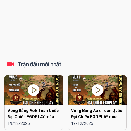
Trận đấu mới nhất
Vòng Bảng AoE Toàn Quốc
Vòng Bảng AoE Toàn Quốc
Đại Chiến EGOPLAY mùa 2 |
Đại Chiến EGOPLAY mùa 2 |
Aoe Đam Mê vs Quảng
Japan vs Ninh Bình
19/12/2025
19/12/2025
Ninh