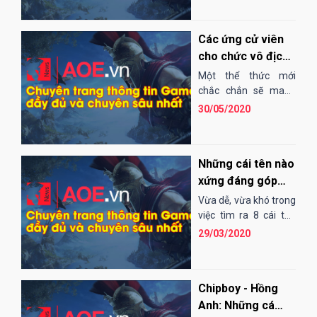
của giải đấu!
Các ứng cử viên
cho chức vô địch
nội dung 33
Một thể thức mới
random
chắc chắn sẽ mang
tới những bất ngờ
30/05/2020
mới, cảm xúc mới,...
Những cái tên nào
xứng đáng góp
mặt trong kèo
Vừa dễ, vừa khó trong
4v4 All Stars?
việc tìm ra 8 cái tên
xứng đáng góp mặt
29/03/2020
trong kèo 4v4 All
Stars!
Chipboy - Hồng
Anh: Những cá