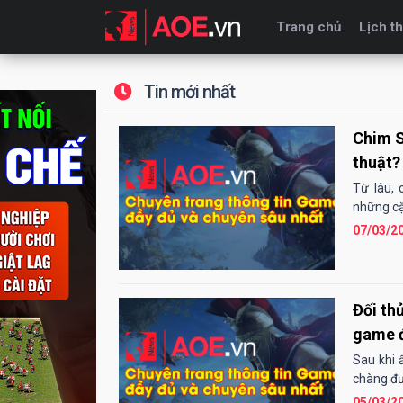
Trang chủ
Lịch th
Tin mới nhất
Chim S
thuật?
Từ lâu,
những cặ
07/03/2
Đối th
game đ
Sau khi 
chàng đư
05/03/2