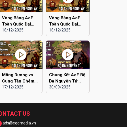
Vòng Bảng AoE
Vòng Bảng AoE
Toàn Quốc Đại
Toàn Quốc Đại
Chiến EGOPLAY
18/12/2025
Chiến EGOPLAY
18/12/2025
mùa 2 | Liên Quân
mùa 2 | Liên Quân
Hà Nội vs Hà Đông
Hà Nội vs Hải
Dương
Mông Dương vs
Chung Kết AoE Bộ
Cung Tàn Chém
Ba Nguyên Tử
Phế | Vòng Bảng
17/12/2025
mùa 2 | Viu 2 vs
30/09/2025
AoE Toàn Quốc
Viu 1
Đại Chiến
EGOPLAY mùa 2
ONTACT US
ads@egomedia.vn