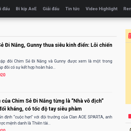
i đấu
Bí kíp AoE
Giải đấu
Tin tức
Video Highlight
Re
ẻ Đi Nắng, Gunny thua siêu kinh điển: Lỗi chiến
 cặp đôi Chim Sẻ Đi Nắng và Gunny được xem là một trong
p đôi có sự kết hợp hoàn hảo...
020
ủ của Chim Sẻ Đi Nắng từng là “Nhà vô địch”
ối kháng, có tốc độ tay siêu phàm
ấn định “cuộc hẹn” với đội trưởng của Clan AOE SPARTA, anh
ợc mệnh danh là Thiên tài...
020