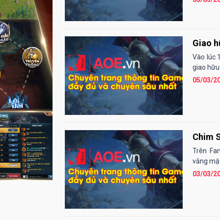
Giao h
Vào lúc 
giao hữu
05/03/2
Chim S
Trên Fa
vắng mặt
03/03/2