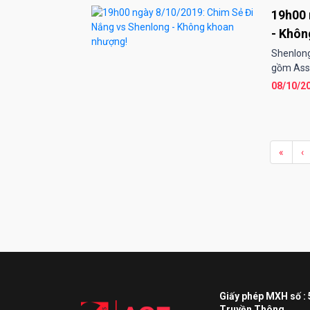
19h00 
- Khôn
Shenlong
gồm Assy
08/10/2
«
‹
Giấy phép MXH số :
Truyền Thông