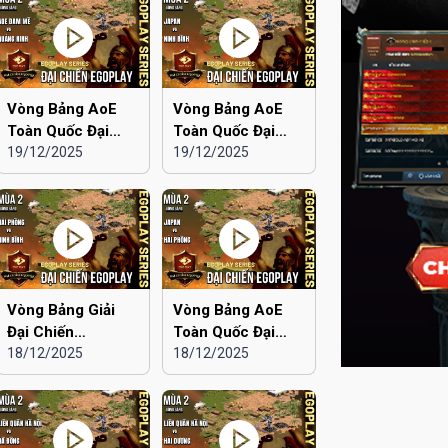
Vòng Bảng AoE
Vòng Bảng AoE
Toàn Quốc Đại
Toàn Quốc Đại
Chiến EGOPLAY
19/12/2025
Chiến EGOPLAY
19/12/2025
mùa 2 | Aoe Đam
mùa 2 | Japan vs
Mê vs Quảng Ninh
Ninh Bình
Vòng Bảng Giải
Vòng Bảng AoE
Đại Chiến
Toàn Quốc Đại
EGOPLAY mùa 2 |
18/12/2025
Chiến EGOPLAY
18/12/2025
Hải Phòng vs Ninh
mùa 2 | Japan vs
Bình
Hải Phòng