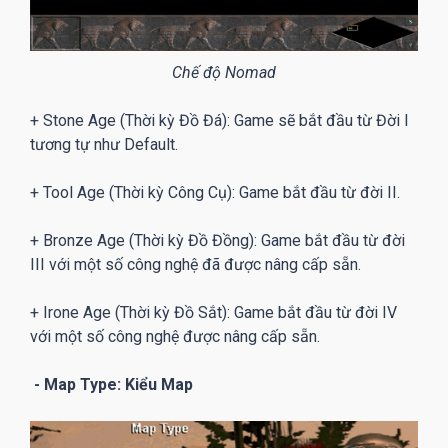
Chế độ Nomad
+ Stone Age (Thời kỳ Đồ Đá): Game sẽ bắt đầu từ Đời I
tương tự như Default.
+ Tool Age (Thời kỳ Công Cụ): Game bắt đầu từ đời II.
+ Bronze Age (Thời kỳ Đồ Đồng): Game bắt đầu từ đời
III với một số công nghệ đã được nâng cấp sẵn.
+ Irone Age (Thời kỳ Đồ Sắt): Game bắt đầu từ đời IV
với một số công nghệ được nâng cấp sẵn.
- Map Type: Kiểu Map