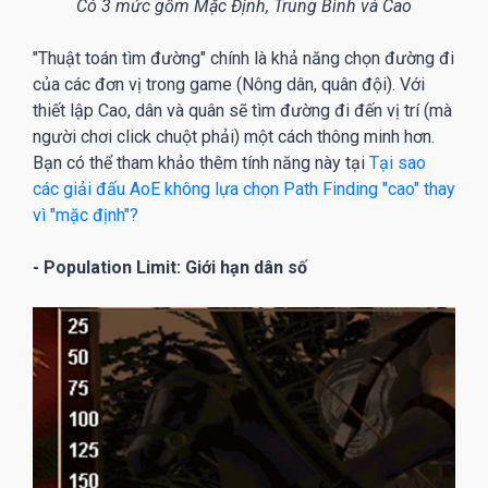
Có 3 mức gồm Mặc Định, Trung Bình và Cao
"Thuật toán tìm đường" chính là khả năng chọn đường đi
của các đơn vị trong game (Nông dân, quân đội). Với
thiết lập Cao, dân và quân sẽ tìm đường đi đến vị trí (mà
người chơi click chuột phải) một cách thông minh hơn.
Bạn có thể tham khảo thêm tính năng này tại
Tại sao
các giải đấu AoE không lựa chọn Path Finding "cao" thay
vì "mặc định"?
- Population Limit: Giới hạn dân số