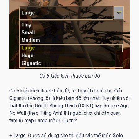
Có 6 kiểu kích thước bản đồ
Có 6 kiểu kích thước bản đồ, từ Tiny (Tí hon) cho đến
Gigantic (Khổng lồ) là kiểu bản đồ lớn nhất. Tuy nhiên với
luật thi đấu Đời III Không Thành (D3KT) hay Bronze Age
No Wall (theo Tiếng Anh) thì người chơi chỉ cần quan
tâm từ map Large trở đi. Cụ thể:
+ Large: Được sử dụng cho thi đấu các thể thức
Solo