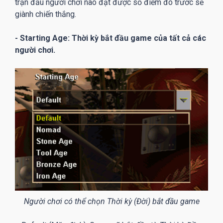
trận đấu người chơi nào đạt được số điểm đó trước sẽ
giành chiến thắng.
- Starting Age: Thời kỳ bắt đầu game của tất cả các
người chơi.
Người chơi có thể chọn Thời kỳ (Đời) bắt đầu game