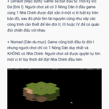
+
Default (Mặc định): Game sẽ bắt đầu từ Thời kỳ Đồ
Đá (Đời I). Người chơi sẽ có 3 Nông Dân ở đầu game
cùng 1 Nhà Chính được đặt sẵn ở một vị trí bất kỳ trên
bản đồ, sau đó phải tìm tài nguyên cũng như xây các
công trình cần thiết để lên đời II, III hoặc IV để có quân
đội chiến đấu với nhau.
+ Nomad (Dân du mục): Game cũng bắt đầu từ đời I
nhưng người chơi chỉ có 1 Nông Dân duy nhất và
KHÔNG có Nhà Chính. Người chơi sẽ được quyền tự tìm
một vị trí tùy thích để đặt Nhà Chính đầu tiên.