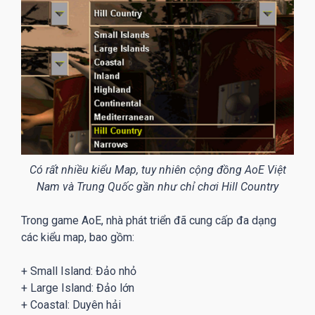
Có rất nhiều kiểu Map, tuy nhiên cộng đồng AoE Việt
Nam và Trung Quốc gần như chỉ chơi Hill Country
Trong game AoE, nhà phát triển đã cung cấp đa dạng
các kiểu map, bao gồm:
+ Small Island: Đảo nhỏ
+ Large Island: Đảo lớn
+ Coastal: Duyên hải