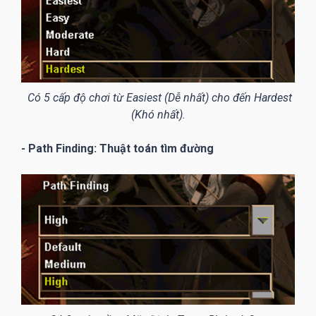
Có 5 cấp độ chơi từ Easiest (Dễ nhất) cho đến Hardest
(Khó nhất).
- Path Finding: Thuật toán tìm đường