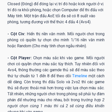
Closed (Đóng) để đóng lại vị trí đó hoặc kick người ở vị
trí đó ra khỏi phòng, hoặc chọn Computer để thi đấu với
Máy tính. Một trận đấu AoE tối đa sẽ có 8 suất vào
phòng, tương đương với thể thức 4 đấu 4 (4vs4).
- Cột Civ:
Hiển thị nền văn minh. Mỗi người chơi trong
phòng có quyền tự chọn cho mình 1/16 nền văn minh
hoặc Random (Cho máy tính chọn ngẫu nhiên).
- Cột Player:
Chọn màu sắc khi vào game. Mỗi người
chơi có quyền chọn màu sắc tùy thích. Tuy nhiên đối với
4vs4, thông thường các gamde thủ sẽ để màu sắc theo
thứ tự chuẩn từ 1 đến 8 để theo dõi
Timeline
một cách
dễ dàng. Còn trong thi đấu Solo và 2vs2 thì các game
thủ sẽ được thoải mái hơn trong việc lựa chọn màu sắc.
Tất nhiên, những người chơi trong phòng sẽ phải tự đàm
phán để nhường màu cho nhau, bởi trong
trường hợp 2
người chọn cùng 1 màu thì cả 2 sẽ cùng điều khiển
chung khi vào game
.