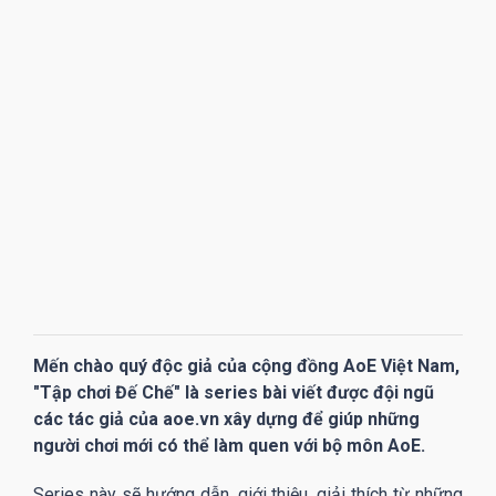
Mến chào quý độc giả của cộng đồng AoE Việt Nam,
"Tập chơi Đế Chế" là series bài viết được đội ngũ
các tác giả của aoe.vn xây dựng để giúp những
người chơi mới có thể làm quen với bộ môn AoE.
Series này sẽ hướng dẫn, giới thiệu, giải thích từ những