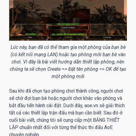
Lúc này, bạn đã có thể tham gia một phòng của bạn bè
(có kết nối mạng LAN) hoặc tạo phòng mời bạn bè vào
chơi. Vì đây là bài viết hướng dẫn thiết lập phòng, nên
chúng ta sẽ chọn Create => Đặt tên phòng => OK để tạo
một phòng mới
Sau khi đã chọn tạo phòng chơi thành công, người chơi
sẽ chờ đợi bạn bè hoặc người chơi khác vào phòng và
bắt đầu tiến hành cài đặt. Dưới đây, aoe.vn sẽ giải thích
tất cả các thiết lập trận đấu mà bạn cần biết. Sau đó ở
cuối bài viết, chúng tôi sẽ cung cấp một BẢNG THIẾT
LẬP chuẩn nhất đối với từng thể thức thi đấu AoE
chuyên nghiệp.