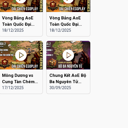
Vòng Bảng AoE
Vòng Bảng AoE
Toàn Quốc Đại
Toàn Quốc Đại
Chiến EGOPLAY
18/12/2025
Chiến EGOPLAY
18/12/2025
mùa 2 | Liên Quân
mùa 2 | Liên Quân
Hà Nội vs Hà Đông
Hà Nội vs Hải
Dương
Mông Dương vs
Chung Kết AoE Bộ
Cung Tàn Chém
Ba Nguyên Tử
Phế | Vòng Bảng
17/12/2025
mùa 2 | Viu 2 vs
30/09/2025
AoE Toàn Quốc
Viu 1
Đại Chiến
EGOPLAY mùa 2