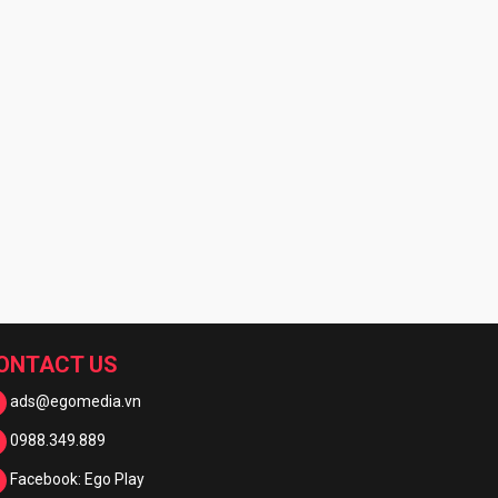
ONTACT US
ads@egomedia.vn
0988.349.889
Facebook: Ego Play