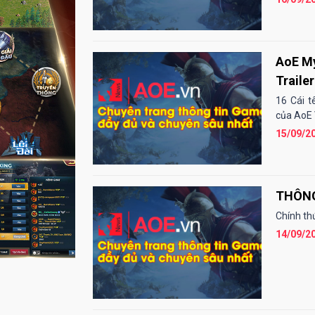
AoE My
Traile
16 Cái t
của AoE V
15/09/2
Chính th
14/09/2