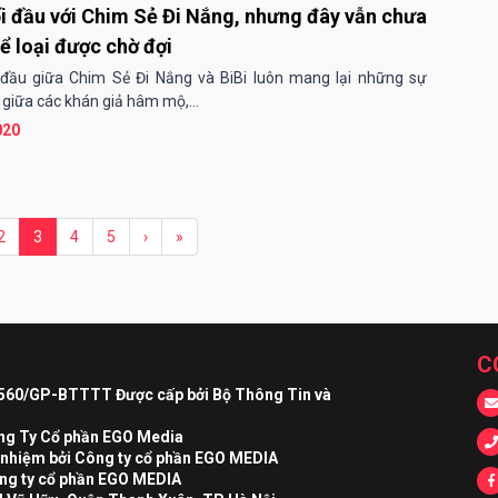
ối đầu với Chim Sẻ Đi Nắng, nhưng đây vẫn chưa
hể loại được chờ đợi
 đầu giữa Chim Sẻ Đi Nắng và BiBi luôn mang lại những sự
 giữa các khán giả hâm mộ,...
020
2
3
4
5
›
»
C
 560/GP-BTTTT Được cấp bởi Bộ Thông Tin và
ông Ty Cổ phần EGO Media
h nhiệm bởi Công ty cổ phần EGO MEDIA
ng ty cổ phần EGO MEDIA