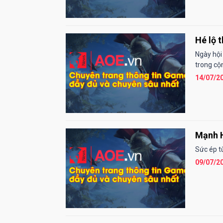
Hé lộ 
Ngày hội
trong cộ
14/07/2
Mạnh H
Sức ép từ
09/07/2