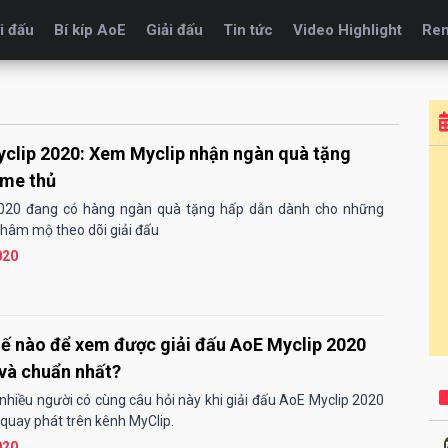
i đấu
Bí kíp AoE
Giải đấu
Tin tức
Video Highlight
Re
clip 2020: Xem Myclip nhận ngàn quà tặng
me thủ
2020 đang có hàng ngàn quà tặng hấp dẫn dành cho những
 hâm mộ theo dõi giải đấu
020
ế nào để xem được giải đấu AoE Myclip 2020
và chuẩn nhất?
t nhiều người có cùng câu hỏi này khi giải đấu AoE Myclip 2020
 quay phát trên kênh MyClip.
020