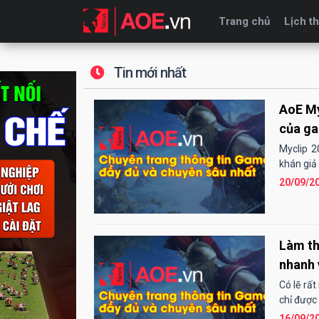
Trang chủ
Lịch th
Tin mới nhất
AoE My
của ga
Myclip 
khán giả
20/09/2
Làm th
nhanh 
Có lẽ rấ
chỉ được
16/09/2