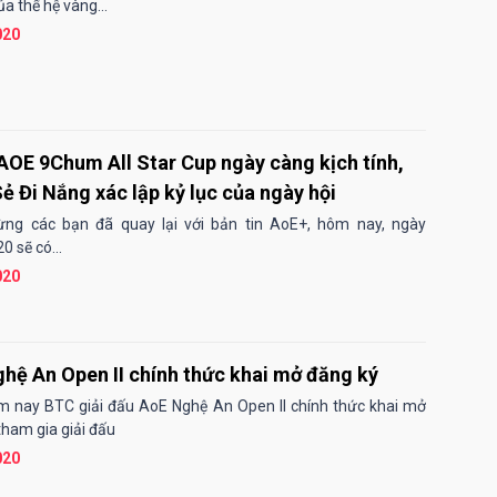
ủa thế hệ vàng...
020
AOE 9Chum All Star Cup ngày càng kịch tính,
ẻ Đi Nắng xác lập kỷ lục của ngày hội
ng các bạn đã quay lại với bản tin AoE+, hôm nay, ngày
 sẽ có...
020
hệ An Open II chính thức khai mở đăng ký
 nay BTC giải đấu AoE Nghệ An Open II chính thức khai mở
tham gia giải đấu
020