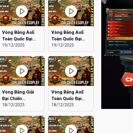
Vòng Bảng AoE
Vòng Bảng AoE
Toàn Quốc Đại
Toàn Quốc Đại
Chiến EGOPLAY
19/12/2025
Chiến EGOPLAY
19/12/2025
mùa 2 | Aoe Đam
mùa 2 | Japan vs
Mê vs Quảng Ninh
Ninh Bình
Vòng Bảng Giải
Vòng Bảng AoE
Đại Chiến
Toàn Quốc Đại
EGOPLAY mùa 2 |
18/12/2025
Chiến EGOPLAY
18/12/2025
Hải Phòng vs Ninh
mùa 2 | Japan vs
Bình
Hải Phòng