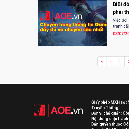
BiBi đ
phải t
Việc đối
tranh cãi
08/07/2
«
‹
1
Giấy phép MXH số :
Truyền Thông
Đơn vị chủ quản: C
Nội dung chịu trác
Bản quyền thuộc Cô