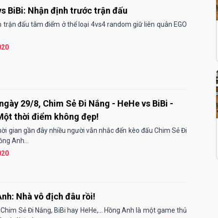
s BiBi: Nhận định trước trận đấu
 trận đấu tâm điểm ở thể loại 4vs4 random giữ liên quân EGO
020
ngày 29/8, Chim Sẻ Đi Nắng - HeHe vs BiBi -
Một thời điểm không đẹp!
ời gian gần đây nhiều người vẫn nhắc đến kèo đấu Chim Sẻ Đi
ồng Anh...
020
nh: Nhà vô địch đâu rồi!
 Chim Sẻ Đi Nắng, BiBi hay HeHe,... Hồng Anh là một game thủ