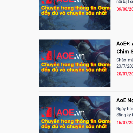
nổi bật c
09/08/2
AoE+: 
Chim S
Chào mừ
20/7/2020
20/07/2
AoE Ng
Ngày hôm
đăng ký 
16/07/2