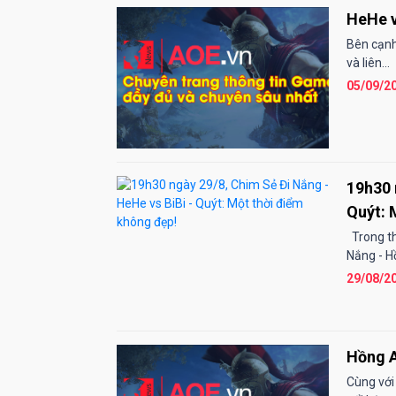
HeHe v
Bên cạnh
và liên...
05/09/2
19h30 
Quýt: 
Trong th
Nắng - H
29/08/2
Hồng A
Cùng với