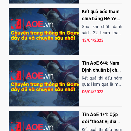
đấu...
Kết quả bốc thăm
chia bảng Bé Yêu
Cup 2023: Xuất
Sau khi chốt danh
hiện bảng tử thần
sách 22 team tham
dự, ban tổ chức đã
13/04/2023
tiến hành lễ bốc thăm
chia bảng cho giải
AoE Bé Yêu...
Tin AoE 6/4: Nam
Định chuẩn bị cho
Bé Yêu Cup, BiBi
Kết quả thi đấu hôm
và Sơ Luyến đụng
qua: Hôm qua là một
ngày thi đấu khá tệ
độ
06/04/2023
của game thủ Hồng...
Tin AoE 1/4: Cặp
đôi "thoát vị đĩa
đệm" Hồng Anh -
Kết quả thi đấu hôm