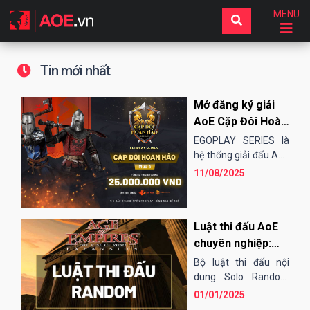
MENU
Tin mới nhất
Mở đăng ký giải
AoE Cặp Đôi Hoàn
Hảo mùa 3 (2vs2
EGOPLAY SERIES là
Random) -
hệ thống giải đấu AoE
do EGO MEDIA -
EGOPLAY SERIES
11/08/2025
EGOPLAY tổ chức
dành cho cộng đồng
AoE không chuyên
Luật thi đấu AoE
Việt...
chuyên nghiệp:
Thể thức Solo
Bộ luật thi đấu nội
Random
dung Solo Random
được thống nhất giữa
01/01/2025
tất cả các Clan AoE