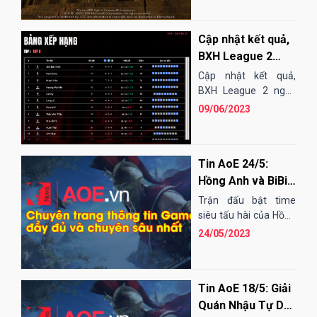
chuyên nghiệp, đây
cũng...
Cập nhật kết quả,
BXH League 2
ngày 9/6
Cập nhật kết quả,
BXH League 2 ngày
9/6
09/06/2023
Tin AoE 24/5:
Hồng Anh và BiBi
khiến người xem
Trận đấu bật time
ngỡ ngàng vì trận
siêu tấu hài của Hồng
Anh: Cụ thể, đó là trận
đấu bật time siêu
24/05/2023
đấu thứ...
tấu hài
Tin AoE 18/5: Giải
Quán Nhậu Tự Do