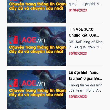
ChipBoy lại ra sân
qua: Lịch thi đấu
hôm nay: Lịch thi đấu
01/04/2023
EGO
Tin AoE 30/3:
Chung kết KOK
2023, team Hồng
Giải AoE King of King
Anh tập dợt cho
II: Tối qua, trận đấu
tranh hạng 3 của
Bé Yêu Cup
30/03/2023
giải King of Kinh lần
II đã diễn...
Lộ đội hình "siêu
tấu hài" ở giải Bé
Yêu Cup 2023
Thông tin về đội hình
của team Hồng Anh
đăng ký giải Bé Yêu
30/03/2023
Cup 2023 được tiết lộ
đã khiến nhiều người...