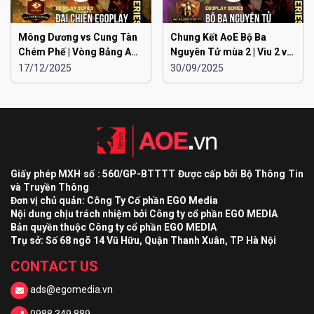
Mông Dương vs Cung Tàn
Chung Kết AoE Bộ Ba
Chém Phế | Vòng Bảng AoE
Nguyên Tử mùa 2 | Viu 2 vs
Toàn Quốc Đại Chiến
Viu 1
17/12/2025
30/09/2025
EGOPLAY mùa 2
Giấy phép MXH số : 560/GP-BTTTT Được cấp bởi Bộ Thông Tin
và Truyền Thông
Đơn vị chủ quản: Công Ty Cổ phần EGO Media
Nội dung chịu trách nhiệm bởi Công ty cổ phần EGO MEDIA
Bản quyền thuộc Công ty cổ phần EGO MEDIA
Trụ sở: Số 68 ngõ 14 Vũ Hữu, Quận Thanh Xuân, TP Hà Nội
CONTACT US
ads@egomedia.vn