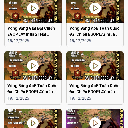
Vòng Bảng Giải Đại Chiến
Vòng Bảng AoE Toàn Quốc
EGOPLAY mùa 2 | Hải
Đại Chiến EGOPLAY mùa 2 |
Phòng vs Ninh Bình
Japan vs Hải Phòng
18/12/2025
18/12/2025
Vòng Bảng AoE Toàn Quốc
Vòng Bảng AoE Toàn Quốc
Đại Chiến EGOPLAY mùa 2 |
Đại Chiến EGOPLAY mùa 2 |
Liên Quân Hà Nội vs Hà
Liên Quân Hà Nội vs Hải
18/12/2025
18/12/2025
Đông
Dương