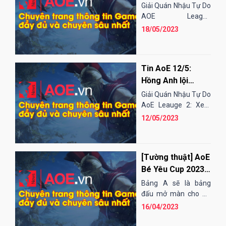
bước vào tuần thi
Giải Quán Nhậu Tự Do
đấu thứ 3
AOE League
Summer: Hôm nay,
18/05/2023
giải đấu sẽ bước sang
tuần thứ 3 với các...
Tin AoE 12/5:
Hồng Anh lội
ngược dòng đầy
Giải Quán Nhậu Tự Do
ảo diệu trước Tiểu
AoE Leauge 2: Xem
kết quả và bảng xếp
Thủy Ngư
12/05/2023
hạng tại đây! Kết...
[Tường thuật] AoE
Bé Yêu Cup 2023
ngày đầu tiên:
Bảng A sẽ là bảng
Bảng tử thần khai
đấu mở màn cho Bé
Yêu Cup 2023. Các
màn giải đấu
16/04/2023
trận đấu sẽ bắt đầu từ
10 giờ sáng và thi