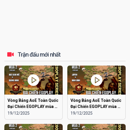
Trận đấu mới nhất
Vòng Bảng AoE Toàn Quốc
Vòng Bảng AoE Toàn Quốc
Đại Chiến EGOPLAY mùa 2 |
Đại Chiến EGOPLAY mùa 2 |
Aoe Đam Mê vs Quảng
Japan vs Ninh Bình
19/12/2025
19/12/2025
Ninh