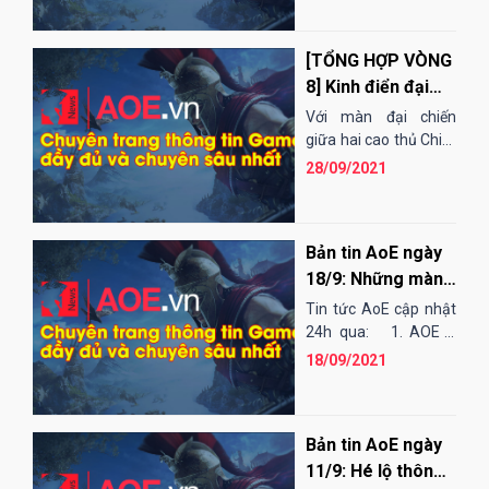
[TỔNG HỢP VÒNG
8] Kinh điển đại
chiến Chim Sẻ -
Với màn đại chiến
BiBi, Top 3 định
giữa hai cao thủ Chim
Sẻ Đi Nắng và BiBi,
hình, Top 4 chờ
28/09/2021
vòng 8 được coi là
VaneLove,
một...
Bản tin AoE ngày
18/9: Những màn
tập trận cuối cùng
Tin tức AoE cập nhật
trước giải đấu lớn
24h qua: 1. AOE 4
chính thức cho phép
18/09/2021
chơi bản thử nghiệm
Vào lúc...
Bản tin AoE ngày
11/9: Hé lộ thông