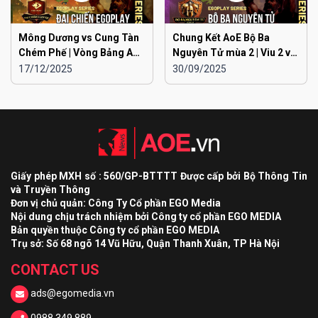
Mông Dương vs Cung Tàn
Chung Kết AoE Bộ Ba
Chém Phế | Vòng Bảng AoE
Nguyên Tử mùa 2 | Viu 2 vs
Toàn Quốc Đại Chiến
Viu 1
17/12/2025
30/09/2025
EGOPLAY mùa 2
Giấy phép MXH số : 560/GP-BTTTT Được cấp bởi Bộ Thông Tin
và Truyền Thông
Đơn vị chủ quản: Công Ty Cổ phần EGO Media
Nội dung chịu trách nhiệm bởi Công ty cổ phần EGO MEDIA
Bản quyền thuộc Công ty cổ phần EGO MEDIA
Trụ sở: Số 68 ngõ 14 Vũ Hữu, Quận Thanh Xuân, TP Hà Nội
CONTACT US
ads@egomedia.vn