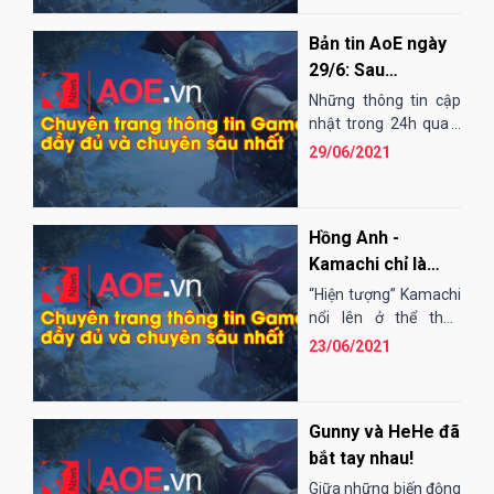
Bản tin AoE ngày
29/6: Sau
showmatch siêu
Những thông tin cập
kinh điển, kèo
nhật trong 24h qua:
1. EGO Play thông báo
“gánh tạ” trở lại
29/06/2021
về bản cập nhật mới:
Theo...
Hồng Anh -
Kamachi chỉ là
những ông vua khi
“Hiện tượng” Kamachi
đánh giao hữu?
nổi lên ở thể thức
cung R sau khi đánh
23/06/2021
bại khá nhiều cao...
Gunny và HeHe đã
bắt tay nhau!
Giữa những biến động