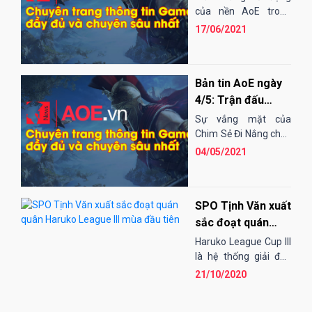
của nền AoE trong
tuần qua, có lẽ câu
17/06/2021
chuyện mâu thuẫn
giữa HeHe và...
Bản tin AoE ngày
4/5: Trận đấu
"nóng" nhất của
Sự vắng mặt của
cộng đồng Đế chế
Chim Sẻ Đi Nắng chắc
chắn sẽ khiến các fan
04/05/2021
hâm mộ của anh tiếp
tục cảm...
SPO Tịnh Văn xuất
sắc đoạt quán
quân Haruko
Haruko League Cup III
League III mùa
là hệ thống giải đấu
chuyên nghiệp lần
đầu tiên
21/10/2020
đầu tiên được tổ chức
dành cho những