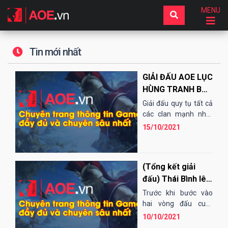
MENU
Tin mới nhất
GIẢI ĐẤU AOE LỤC
HÙNG TRANH BÁ
THÁNG 10/2021 -
Giải đấu quy tụ tất cả
ĐI TÌM NHÀ VUA?
các clan mạnh nhất
của AoE Việt Nam
15/10/2021
thời điểm hiện tại với
thể thức...
(Tổng kết giải
đấu) Thái Bình lên
ngôi vô địch, Sài
Trước khi bước vào
Gòn gây bất ngờ
hai vòng đấu cuối,
Thái Bình vẫn là đội
phút cuối
10/10/2021
dẫn đầu bảng và...