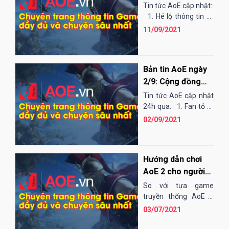
tin về giải đấu lớn
Tin tức AoE cập nhật:
cuối tháng 9
1. Hé lộ thông tin về
giải đấu tháng 9 Theo
11/09/2021
đó, trên...
Bản tin AoE ngày
2/9: Cộng đồng
AoE Việt Nam đón
Tin tức AoE cập nhật
ngày Quốc khánh
24h qua: 1. Fan tỏ ra
không vui khi SBS và
ra sao?
02/09/2021
BBC lại hòa Trận
đấu giữa...
Hướng dẫn chơi
AoE 2 cho người
mới
So với tựa game
truyền thống AoE 1
mà các game thủ Việt
03/07/2021
- Trung đang chơi,
AoE 2 là một phiên...