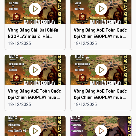
Vòng Bảng Giải Đại Chiến
Vòng Bảng AoE Toàn Quốc
EGOPLAY mùa 2 | Hải
Đại Chiến EGOPLAY mùa 2 |
Phòng vs Ninh Bình
Japan vs Hải Phòng
18/12/2025
18/12/2025
Vòng Bảng AoE Toàn Quốc
Vòng Bảng AoE Toàn Quốc
Đại Chiến EGOPLAY mùa 2 |
Đại Chiến EGOPLAY mùa 2 |
Liên Quân Hà Nội vs Hà
Liên Quân Hà Nội vs Hải
18/12/2025
18/12/2025
Đông
Dương