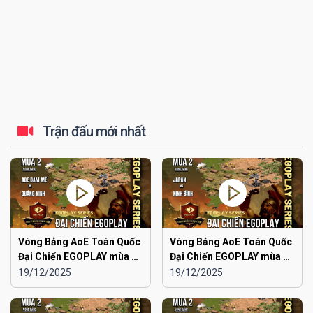
Trận đấu mới nhất
Vòng Bảng AoE Toàn Quốc
Vòng Bảng AoE Toàn Quốc
Đại Chiến EGOPLAY mùa 2 |
Đại Chiến EGOPLAY mùa 2 |
Aoe Đam Mê vs Quảng
Japan vs Ninh Bình
19/12/2025
19/12/2025
Ninh